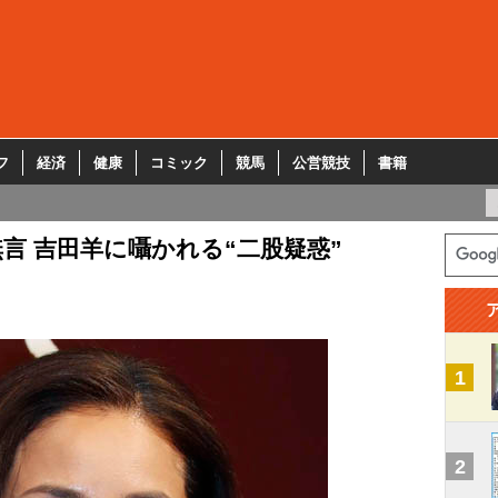
フ
経済
健康
コミック
競馬
公営競技
書籍
言 吉田羊に囁かれる“二股疑惑”
1
2