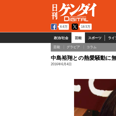
6.6万
18.5万
政治/社会
芸能
スポーツ
ライ
芸能
グラビア
コラム
中島裕翔との熱愛騒動に無
2016年6月4日