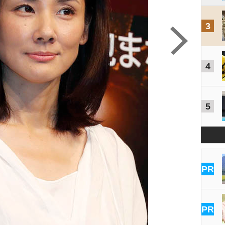
3
4
5
PR
PR