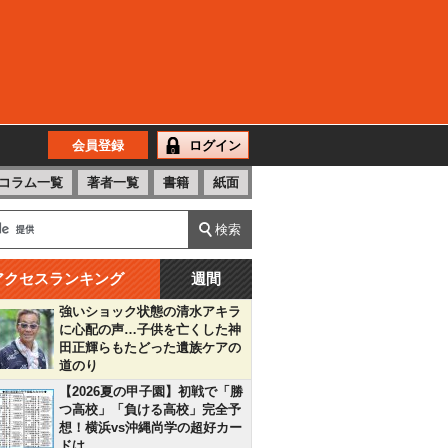
会員登録
ログイン
コラム一覧
著者一覧
書籍
紙面
アクセスランキング
週間
強いショック状態の清水アキラ
に心配の声…子供を亡くした神
田正輝らもたどった遺族ケアの
道のり
【2026夏の甲子園】初戦で「勝
つ高校」「負ける高校」完全予
想！横浜vs沖縄尚学の超好カー
ドは…