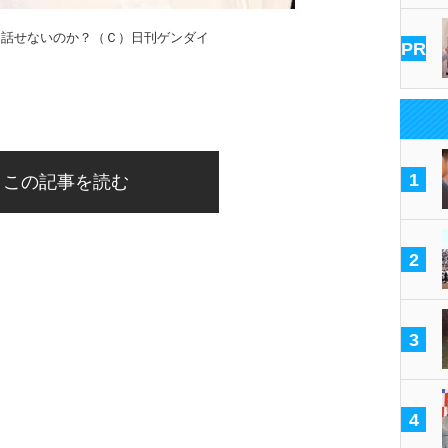
も話せないのか？（Ｃ）日刊ゲンダイ
PR
1
この記事を読む
2
3
4