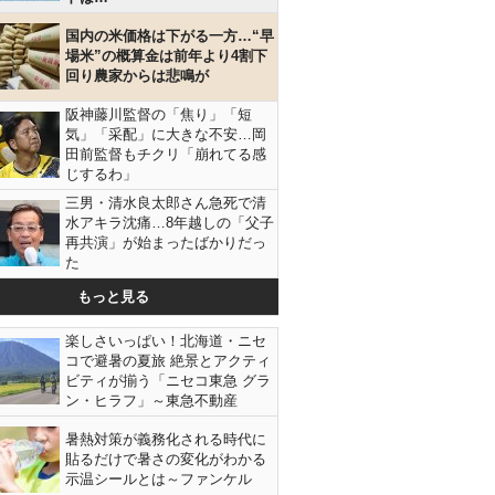
国内の米価格は下がる一方…“早
場米”の概算金は前年より4割下
回り農家からは悲鳴が
阪神藤川監督の「焦り」「短
気」「采配」に大きな不安…岡
田前監督もチクリ「崩れてる感
じするわ」
三男・清水良太郎さん急死で清
水アキラ沈痛…8年越しの「父子
再共演」が始まったばかりだっ
た
もっと見る
楽しさいっぱい！北海道・ニセ
コで避暑の夏旅 絶景とアクティ
ビティが揃う「ニセコ東急 グラ
ン・ヒラフ」～東急不動産
暑熱対策が義務化される時代に
貼るだけで暑さの変化がわかる
示温シールとは～ファンケル