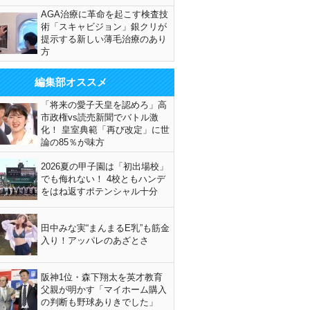
AGA治療に革命を起こす検査技
術「スキャビジョン」銀クリが
提示する新しい薄毛治療のあり
方
編集部オススメ
「将来の愛子天皇を認めろ」高
市政権vs読売新聞でバトル激
化！ 皇室典範「再び改定」に世
論の85％が味方
2026夏の甲子園は「初出場校」
でも侮れない！ 4校ともハンデ
をはね返すポテンシャル十分
田中みな実“まんまるE乳”も筋金
入り！アッパレのあざとさ
阪神1位・森下翔太を英才教育
父親が明かす「マイホーム購入
の判断も野球ありきでした」