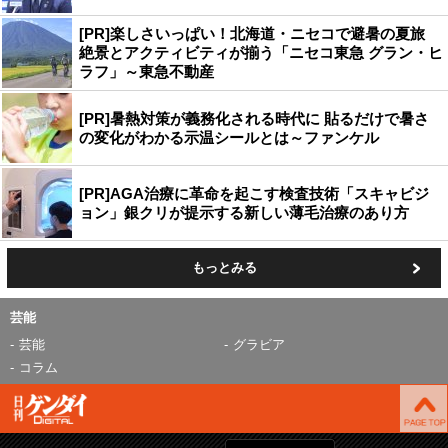
[PR]楽しさいっぱい！北海道・ニセコで避暑の夏旅
絶景とアクティビティが揃う「ニセコ東急 グラン・ヒ
ラフ」～東急不動産
[PR]暑熱対策が義務化される時代に 貼るだけで暑さ
の変化がわかる示温シールとは～ファンケル
[PR]AGA治療に革命を起こす検査技術「スキャビジ
ョン」銀クリが提示する新しい薄毛治療のあり方
もっとみる
芸能
芸能
グラビア
コラム