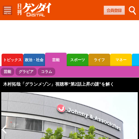
トピックス
政治・社会
芸能
スポーツ
ライフ
マネー
ボートレース
競輪
オートレース
芸能
グラビア
コラム
木村拓哉「グランメゾン」視聴率“第2話上昇の謎”を解く