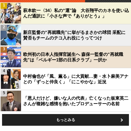
1
萩本欽一〈34〉私の“運”論 大谷翔平のカネを使い込
んだ通訳に「小さな声で『ありがとう』」
2
新庄監督の“再就職先”に挙がるまさかの球団 采配に
賛否もチームのテコ入れ役にうってつけ
3
欧州初の日本人指揮官誕生へ 森保一監督の“再就職
先”は「ベルギー1部の日系クラブ」一択か
4
中村倫也が「風、薫る」に大貢献…妻・水卜麻美アナ
との「ずっと仲良く」「にこやかな」近況
5
「恩人だけど、嫌いな人の代表」亡くなった板東英二
さんが複雑な感情を抱いたプロデューサーの名前
もっとみる