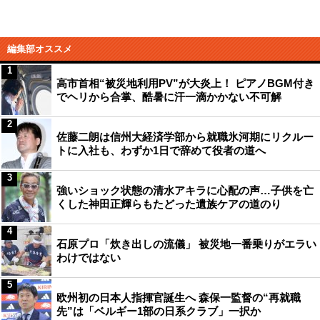
編集部オススメ
1
高市首相“被災地利用PV”が大炎上！ ピアノBGM付き
でヘリから合掌、酷暑に汗一滴かかない不可解
2
佐藤二朗は信州大経済学部から就職氷河期にリクルー
トに入社も、わずか1日で辞めて役者の道へ
3
強いショック状態の清水アキラに心配の声…子供を亡
くした神田正輝らもたどった遺族ケアの道のり
4
石原プロ「炊き出しの流儀」 被災地一番乗りがエラい
わけではない
5
欧州初の日本人指揮官誕生へ 森保一監督の“再就職
先”は「ベルギー1部の日系クラブ」一択か