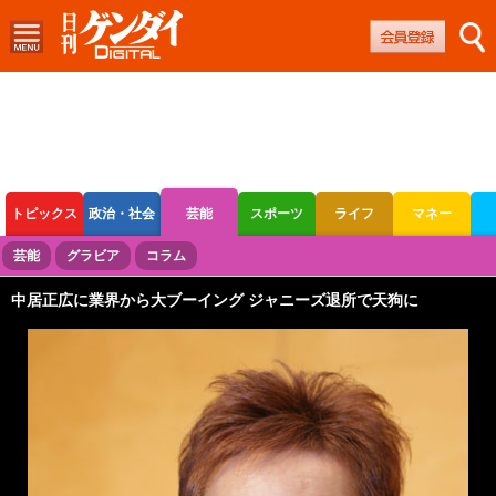
トピックス
政治・社会
芸能
スポーツ
ライフ
マネー
ボートレース
競輪
オートレース
芸能
グラビア
コラム
中居正広に業界から大ブーイング ジャニーズ退所で天狗に