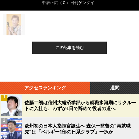
中居正広（Ｃ）日刊ゲンダイ
この記事を読む
アクセスランキング
週間
1
佐藤二朗は信州大経済学部から就職氷河期にリクルー
トに入社も、わずか1日で辞めて役者の道へ
2
欧州初の日本人指揮官誕生へ 森保一監督の“再就職
先”は「ベルギー1部の日系クラブ」一択か