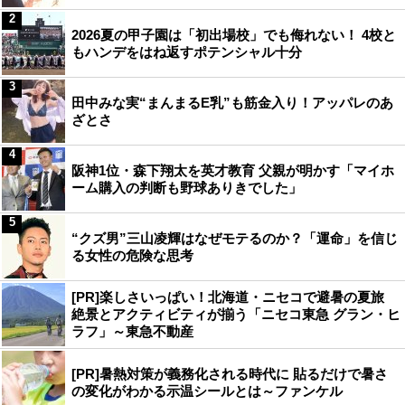
2
2026夏の甲子園は「初出場校」でも侮れない！ 4校と
もハンデをはね返すポテンシャル十分
3
田中みな実“まんまるE乳”も筋金入り！アッパレのあ
ざとさ
4
阪神1位・森下翔太を英才教育 父親が明かす「マイホ
ーム購入の判断も野球ありきでした」
5
“クズ男”三山凌輝はなぜモテるのか？「運命」を信じ
る女性の危険な思考
[PR]楽しさいっぱい！北海道・ニセコで避暑の夏旅
絶景とアクティビティが揃う「ニセコ東急 グラン・ヒ
ラフ」～東急不動産
[PR]暑熱対策が義務化される時代に 貼るだけで暑さ
の変化がわかる示温シールとは～ファンケル