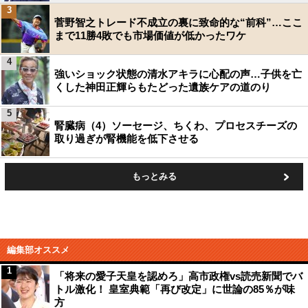
3
菅野智之トレード不成立の裏に致命的な“前科”…ここ
まで11勝4敗でも市場価値が低かったワケ
4
強いショック状態の清水アキラに心配の声…子供を亡
くした神田正輝らもたどった遺族ケアの道のり
5
腎臓病（4）ソーセージ、ちくわ、プロセスチーズの
取り過ぎが腎機能を低下させる
もっとみる
編集部オススメ
1
「将来の愛子天皇を認めろ」高市政権vs読売新聞でバ
トル激化！ 皇室典範「再び改定」に世論の85％が味
方