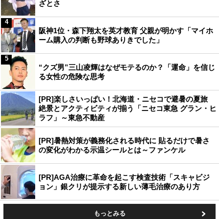
ざとさ
4
阪神1位・森下翔太を英才教育 父親が明かす「マイホ
ーム購入の判断も野球ありきでした」
5
“クズ男”三山凌輝はなぜモテるのか？「運命」を信じ
る女性の危険な思考
[PR]楽しさいっぱい！北海道・ニセコで避暑の夏旅
絶景とアクティビティが揃う「ニセコ東急 グラン・ヒ
ラフ」～東急不動産
[PR]暑熱対策が義務化される時代に 貼るだけで暑さ
の変化がわかる示温シールとは～ファンケル
[PR]AGA治療に革命を起こす検査技術「スキャビジ
ョン」銀クリが提示する新しい薄毛治療のあり方
もっとみる