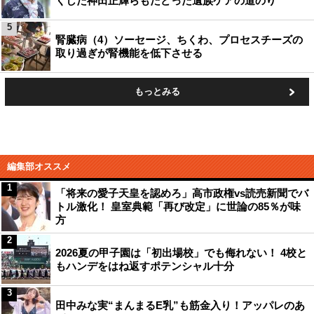
くした神田正輝らもたどった遺族ケアの道のり
5
腎臓病（4）ソーセージ、ちくわ、プロセスチーズの
取り過ぎが腎機能を低下させる
もっとみる
編集部オススメ
1
「将来の愛子天皇を認めろ」高市政権vs読売新聞でバ
トル激化！ 皇室典範「再び改定」に世論の85％が味
方
2
2026夏の甲子園は「初出場校」でも侮れない！ 4校と
もハンデをはね返すポテンシャル十分
3
田中みな実“まんまるE乳”も筋金入り！アッパレのあ