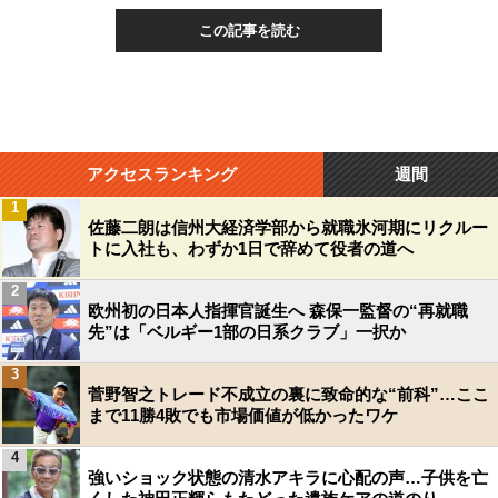
この記事を読む
アクセスランキング
週間
1
佐藤二朗は信州大経済学部から就職氷河期にリクルー
トに入社も、わずか1日で辞めて役者の道へ
2
欧州初の日本人指揮官誕生へ 森保一監督の“再就職
先”は「ベルギー1部の日系クラブ」一択か
3
菅野智之トレード不成立の裏に致命的な“前科”…ここ
まで11勝4敗でも市場価値が低かったワケ
4
強いショック状態の清水アキラに心配の声…子供を亡