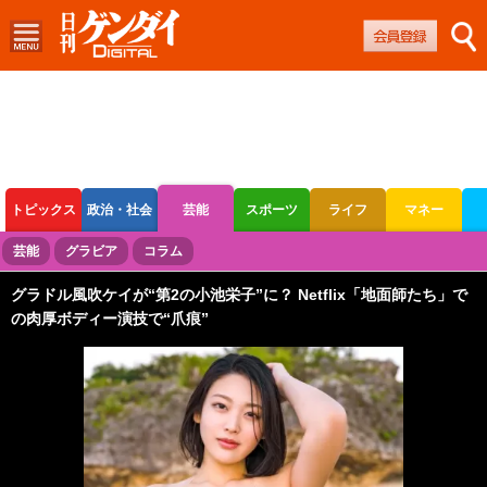
トピックス
政治・社会
芸能
スポーツ
ライフ
マネー
ボートレース
競輪
オートレース
芸能
グラビア
コラム
グラドル風吹ケイが“第2の小池栄子”に？ Netflix「地面師たち」で
の肉厚ボディー演技で“爪痕”