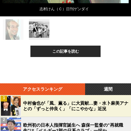
志村けん（Ｃ）日刊ゲンダイ
この記事を読む
アクセスランキング
週間
1
中村倫也が「風、薫る」に大貢献…妻・水卜麻美アナ
との「ずっと仲良く」「にこやかな」近況
2
欧州初の日本人指揮官誕生へ 森保一監督の“再就職
先”は「ベルギー1部の日系クラブ」一択か