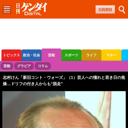
トピックス
政治・社会
芸能
スポーツ
ライフ
マネー
ボートレース
競輪
オートレース
芸能
グラビア
コラム
志村けん「新旧コント・ウォーズ」（1）芸人への憧れと若き日の焦
燥…ドリフの付き人からも“脱走”