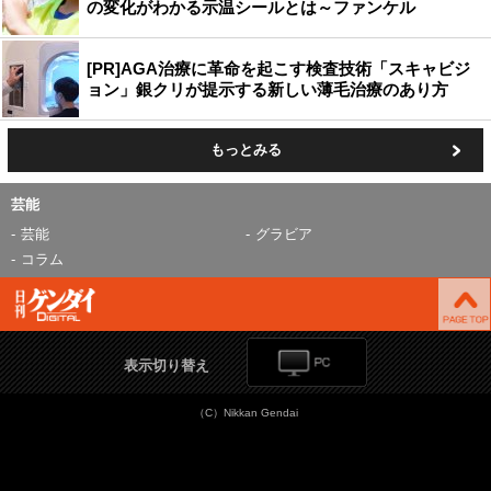
の変化がわかる示温シールとは～ファンケル
[PR]AGA治療に革命を起こす検査技術「スキャビジ
ョン」銀クリが提示する新しい薄毛治療のあり方
もっとみる
芸能
芸能
グラビア
コラム
表示切り替え
（C）Nikkan Gendai