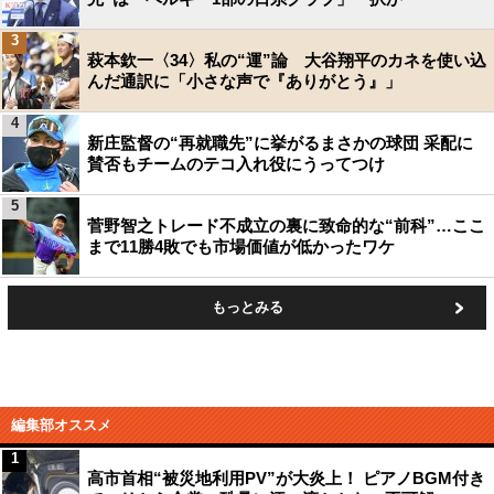
3
萩本欽一〈34〉私の“運”論 大谷翔平のカネを使い込
んだ通訳に「小さな声で『ありがとう』」
4
新庄監督の“再就職先”に挙がるまさかの球団 采配に
賛否もチームのテコ入れ役にうってつけ
5
菅野智之トレード不成立の裏に致命的な“前科”…ここ
まで11勝4敗でも市場価値が低かったワケ
もっとみる
編集部オススメ
1
高市首相“被災地利用PV”が大炎上！ ピアノBGM付き