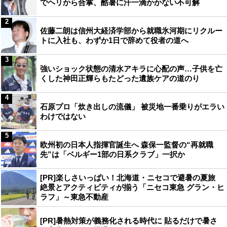
でヘリから合掌、酷暑に汗一滴かかない不可解
2
佐藤二朗は信州大経済学部から就職氷河期にリクルー
トに入社も、わずか1日で辞めて役者の道へ
3
強いショック状態の清水アキラに心配の声…子供を亡
くした神田正輝らもたどった遺族ケアの道のり
4
石原プロ「炊き出しの流儀」 被災地一番乗りがエラい
わけではない
5
欧州初の日本人指揮官誕生へ 森保一監督の“再就職
先”は「ベルギー1部の日系クラブ」一択か
[PR]楽しさいっぱい！北海道・ニセコで避暑の夏旅
絶景とアクティビティが揃う「ニセコ東急 グラン・ヒ
ラフ」～東急不動産
[PR]暑熱対策が義務化される時代に 貼るだけで暑さ