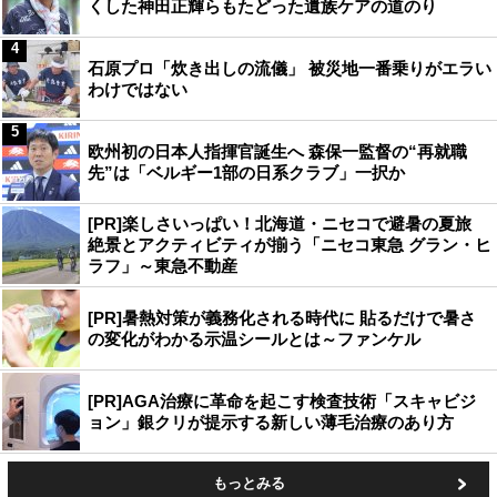
くした神田正輝らもたどった遺族ケアの道のり
4
石原プロ「炊き出しの流儀」 被災地一番乗りがエラい
わけではない
5
欧州初の日本人指揮官誕生へ 森保一監督の“再就職
先”は「ベルギー1部の日系クラブ」一択か
[PR]楽しさいっぱい！北海道・ニセコで避暑の夏旅
絶景とアクティビティが揃う「ニセコ東急 グラン・ヒ
ラフ」～東急不動産
[PR]暑熱対策が義務化される時代に 貼るだけで暑さ
の変化がわかる示温シールとは～ファンケル
[PR]AGA治療に革命を起こす検査技術「スキャビジ
ョン」銀クリが提示する新しい薄毛治療のあり方
もっとみる