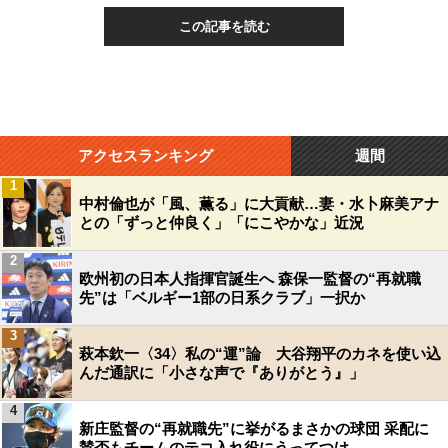
この記事を読む
アクセスランキング
週間
1
中村倫也が「風、薫る」に大貢献…妻・水卜麻美アナ
との「ずっと仲良く」「にこやかな」近況
2
欧州初の日本人指揮官誕生へ 森保一監督の“再就職
先”は「ベルギー1部の日系クラブ」一択か
3
萩本欽一〈34〉私の“運”論 大谷翔平のカネを使い込
んだ通訳に「小さな声で『ありがとう』」
4
新庄監督の“再就職先”に挙がるまさかの球団 采配に
賛否もチームのテコ入れ役にうってつけ