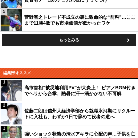
5
菅野智之トレード不成立の裏に致命的な“前科”…ここ
まで11勝4敗でも市場価値が低かったワケ
もっとみる
編集部オススメ
1
高市首相“被災地利用PV”が大炎上！ ピアノBGM付き
でヘリから合掌、酷暑に汗一滴かかない不可解
2
佐藤二朗は信州大経済学部から就職氷河期にリクルー
トに入社も、わずか1日で辞めて役者の道へ
3
強いショック状態の清水アキラに心配の声…子供を亡