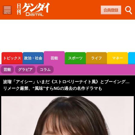
トピックス
政治・社会
芸能
スポーツ
ライフ
マネー
ボートレース
競輪
オートレース
芸能
グラビア
コラム
波瑠「アイシー」いまだ《ストロベリーナイト風》とブーイング…
リメーク厳禁、“風味”すらNGの過去の名作ドラマも