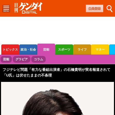
トピックス
政治・社会
芸能
スポーツ
ライフ
マネー
ボートレース
競輪
オートレース
芸能
グラビア
コラム
フジテレビ問題「有力な番組出演者」の石橋貴明が実名報道されて
「U氏」は伏せたままの不条理