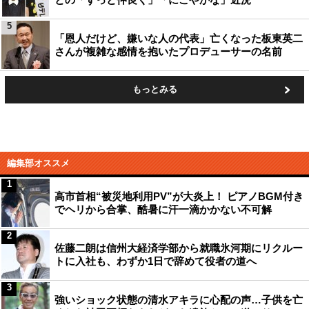
5
「恩人だけど、嫌いな人の代表」亡くなった板東英二
さんが複雑な感情を抱いたプロデューサーの名前
もっとみる
編集部オススメ
1
高市首相“被災地利用PV”が大炎上！ ピアノBGM付き
でヘリから合掌、酷暑に汗一滴かかない不可解
2
佐藤二朗は信州大経済学部から就職氷河期にリクルー
トに入社も、わずか1日で辞めて役者の道へ
3
強いショック状態の清水アキラに心配の声…子供を亡