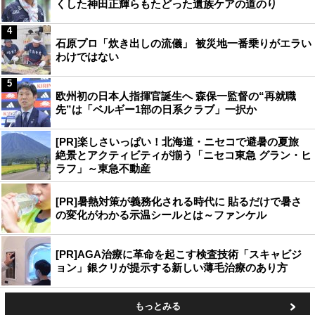
くした神田正輝らもたどった遺族ケアの道のり
4
石原プロ「炊き出しの流儀」 被災地一番乗りがエラい
わけではない
5
欧州初の日本人指揮官誕生へ 森保一監督の“再就職
先”は「ベルギー1部の日系クラブ」一択か
[PR]楽しさいっぱい！北海道・ニセコで避暑の夏旅
絶景とアクティビティが揃う「ニセコ東急 グラン・ヒ
ラフ」～東急不動産
[PR]暑熱対策が義務化される時代に 貼るだけで暑さ
の変化がわかる示温シールとは～ファンケル
[PR]AGA治療に革命を起こす検査技術「スキャビジ
ョン」銀クリが提示する新しい薄毛治療のあり方
もっとみる