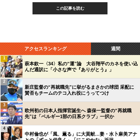
この記事を読む
アクセスランキング
週間
1
萩本欽一〈34〉私の“運”論 大谷翔平のカネを使い込
んだ通訳に「小さな声で『ありがとう』」
2
新庄監督の“再就職先”に挙がるまさかの球団 采配に
賛否もチームのテコ入れ役にうってつけ
3
欧州初の日本人指揮官誕生へ 森保一監督の“再就職
先”は「ベルギー1部の日系クラブ」一択か
4
中村倫也が「風、薫る」に大貢献…妻・水卜麻美アナ
との「ずっと仲良く」「にこやかな」近況