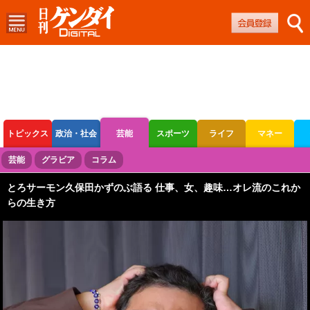
トピックス
政治・社会
芸能
スポーツ
ライフ
マネー
ボートレース
競輪
オートレース
芸能
グラビア
コラム
とろサーモン久保田かずのぶ語る 仕事、女、趣味…オレ流のこれか
らの生き方