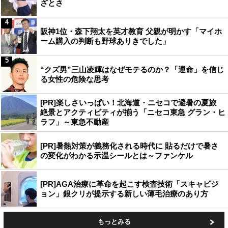
ざとさ
4
阪神1位・森下翔太を英才教育 父親が明かす「マイホ
ーム購入の判断も野球ありきでした」
5
“クズ男”三山凌輝はなぜモテるのか？「運命」を信じ
る女性の危険な思考
[PR]楽しさいっぱい！北海道・ニセコで避暑の夏旅
絶景とアクティビティが揃う「ニセコ東急 グラン・ヒ
ラフ」～東急不動産
[PR]暑熱対策が義務化される時代に 貼るだけで暑さ
の変化がわかる示温シールとは～ファンケル
[PR]AGA治療に革命を起こす検査技術「スキャビジ
ョン」銀クリが提示する新しい薄毛治療のあり方
もっとみる