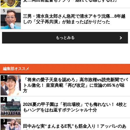
5
三男・清水良太郎さん急死で清水アキラ沈痛…8年越
しの「父子再共演」が始まったばかりだった
もっとみる
編集部オススメ
1
「将来の愛子天皇を認めろ」高市政権vs読売新聞でバ
トル激化！ 皇室典範「再び改定」に世論の85％が味
方
2
2026夏の甲子園は「初出場校」でも侮れない！ 4校と
もハンデをはね返すポテンシャル十分
3
田中みな実“まんまるE乳”も筋金入り！アッパレのあ