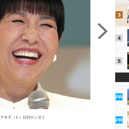
3
4
5
PR
田アキ子（Ｃ）日刊ゲンダイ
PR