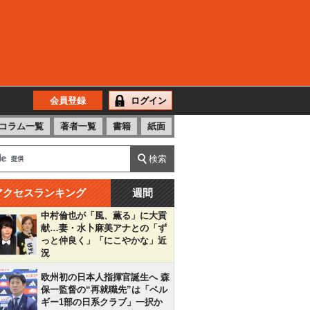
会員登録
ログイン
コラム一覧
著者一覧
書籍
紙面
アクセスランキング
週間
中村倫也が「風、薫る」に大貢
献…妻・水卜麻美アナとの「ず
っと仲良く」「にこやかな」近
況
欧州初の日本人指揮官誕生へ 森
保一監督の“再就職先”は「ベル
ギー1部の日系クラブ」一択か