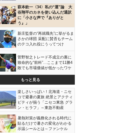
萩本欽一〈34〉私の“運”論 大
谷翔平のカネを使い込んだ通訳
に「小さな声で『ありがと
う』」
新庄監督の“再就職先”に挙がるま
さかの球団 采配に賛否もチーム
のテコ入れ役にうってつけ
菅野智之トレード不成立の裏に
致命的な“前科”…ここまで11勝4
敗でも市場価値が低かったワケ
もっと見る
楽しさいっぱい！北海道・ニセ
コで避暑の夏旅 絶景とアクティ
ビティが揃う「ニセコ東急 グラ
ン・ヒラフ」～東急不動産
暑熱対策が義務化される時代に
山口百恵（Ｃ）日刊ゲンダイ
貼るだけで暑さの変化がわかる
示温シールとは～ファンケル