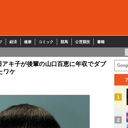
フ
経済
健康
コミック
競馬
公営競技
書籍
田アキ子が後輩の山口百恵に年収でダブ
たワケ
1
2