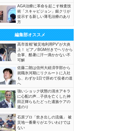
AGA治療に革命を起こす検査技
術「スキャビジョン」銀クリが
提示する新しい薄毛治療のあり
方
編集部オススメ
高市首相“被災地利用PV”が大炎
上！ ピアノBGM付きでヘリから
合掌、酷暑に汗一滴かかない不
可解
佐藤二朗は信州大経済学部から
就職氷河期にリクルートに入社
も、わずか1日で辞めて役者の道
へ
強いショック状態の清水アキラ
に心配の声…子供を亡くした神
田正輝らもたどった遺族ケアの
道のり
石原プロ「炊き出しの流儀」 被
災地一番乗りがエラいわけでは
ない