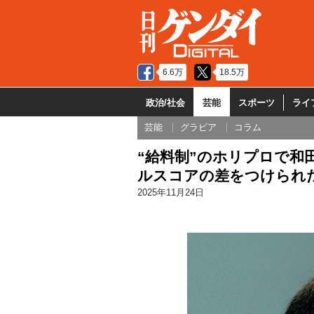
6.6万
18.5万
政治/社会
芸能
スポーツ
ライ
芸能
グラビア
コラム
“給料制”のホリプロで和
ルスコアの差をつけられ
2025年11月24日