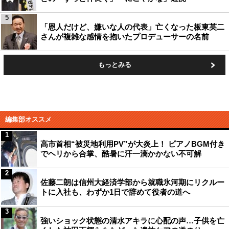
5
「恩人だけど、嫌いな人の代表」亡くなった板東英二
さんが複雑な感情を抱いたプロデューサーの名前
もっとみる
編集部オススメ
1
高市首相“被災地利用PV”が大炎上！ ピアノBGM付き
でヘリから合掌、酷暑に汗一滴かかない不可解
2
佐藤二朗は信州大経済学部から就職氷河期にリクルー
トに入社も、わずか1日で辞めて役者の道へ
3
強いショック状態の清水アキラに心配の声…子供を亡