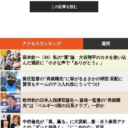
この記事を読む
アクセスランキング
週間
1
萩本欽一〈34〉私の“運”論 大谷翔平のカネを使い込
んだ通訳に「小さな声で『ありがとう』」
2
新庄監督の“再就職先”に挙がるまさかの球団 采配に
賛否もチームのテコ入れ役にうってつけ
3
欧州初の日本人指揮官誕生へ 森保一監督の“再就職
先”は「ベルギー1部の日系クラブ」一択か
4
中村倫也が「風、薫る」に大貢献…妻・水卜麻美アナ
との「ずっと仲良く」「にこやかな」近況