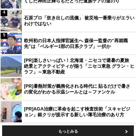
くした神田正輝らもたどった遺族ケアの道のり
4
石原プロ「炊き出しの流儀」 被災地一番乗りがエラい
わけではない
5
欧州初の日本人指揮官誕生へ 森保一監督の“再就職
先”は「ベルギー1部の日系クラブ」一択か
[PR]楽しさいっぱい！北海道・ニセコで避暑の夏旅
絶景とアクティビティが揃う「ニセコ東急 グラン・ヒ
ラフ」～東急不動産
[PR]暑熱対策が義務化される時代に 貼るだけで暑さ
の変化がわかる示温シールとは～ファンケル
[PR]AGA治療に革命を起こす検査技術「スキャビジ
ョン」銀クリが提示する新しい薄毛治療のあり方
もっとみる