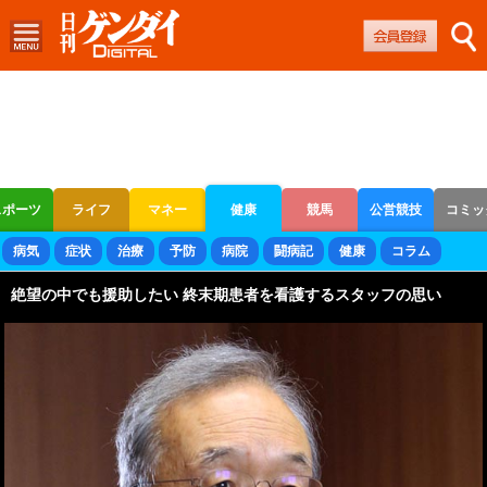
スポーツ
ライフ
マネー
健康
競馬
公営競技
コミッ
ボートレース
競輪
オートレース
病気
症状
治療
予防
病院
闘病記
健康
コラム
絶望の中でも援助したい 終末期患者を看護するスタッフの思い