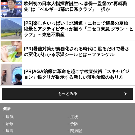
欧州初の日本人指揮官誕生へ 森保一監督の“再就職
先”は「ベルギー1部の日系クラブ」一択か
[PR]楽しさいっぱい！北海道・ニセコで避暑の夏旅
絶景とアクティビティが揃う「ニセコ東急 グラン・ヒ
ラフ」～東急不動産
[PR]暑熱対策が義務化される時代に 貼るだけで暑さ
の変化がわかる示温シールとは～ファンケル
[PR]AGA治療に革命を起こす検査技術「スキャビジ
ョン」銀クリが提示する新しい薄毛治療のあり方
もっとみる
健康
病気
症状
治療
予防
病院
闘病記