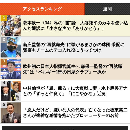
アクセスランキング
週間
1
萩本欽一〈34〉私の“運”論 大谷翔平のカネを使い込
んだ通訳に「小さな声で『ありがとう』」
2
新庄監督の“再就職先”に挙がるまさかの球団 采配に
賛否もチームのテコ入れ役にうってつけ
3
欧州初の日本人指揮官誕生へ 森保一監督の“再就職
先”は「ベルギー1部の日系クラブ」一択か
4
中村倫也が「風、薫る」に大貢献…妻・水卜麻美アナ
との「ずっと仲良く」「にこやかな」近況
5
「恩人だけど、嫌いな人の代表」亡くなった板東英二
さんが複雑な感情を抱いたプロデューサーの名前