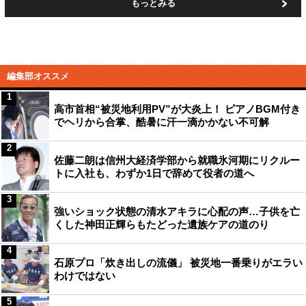
もっとみる
編集部オススメ
1
高市首相“被災地利用PV”が大炎上！ ピアノBGM付き
でヘリから合掌、酷暑に汗一滴かかない不可解
2
佐藤二朗は信州大経済学部から就職氷河期にリクルー
トに入社も、わずか1日で辞めて役者の道へ
3
強いショック状態の清水アキラに心配の声…子供を亡
くした神田正輝らもたどった遺族ケアの道のり
4
石原プロ「炊き出しの流儀」 被災地一番乗りがエラい
わけではない
5