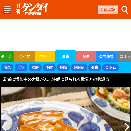
スポーツ
ライフ
マネー
健康
競馬
公営競技
コミッ
ボートレース
競輪
オートレース
病気
症状
治療
予防
病院
闘病記
健康
コラム
若者に増加中の大腸がん…沖縄に見られる世界との共通点