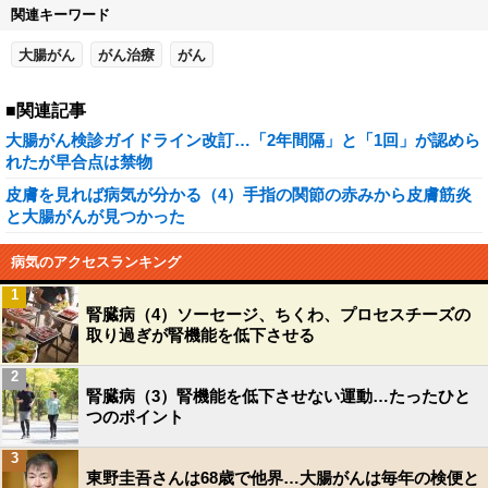
関連キーワード
大腸がん
がん治療
がん
■関連記事
大腸がん検診ガイドライン改訂…「2年間隔」と「1回」が認めら
れたが早合点は禁物
皮膚を見れば病気が分かる（4）手指の関節の赤みから皮膚筋炎
と大腸がんが見つかった
病気のアクセスランキング
1
腎臓病（4）ソーセージ、ちくわ、プロセスチーズの
取り過ぎが腎機能を低下させる
2
腎臓病（3）腎機能を低下させない運動…たったひと
つのポイント
3
東野圭吾さんは68歳で他界…大腸がんは毎年の検便と