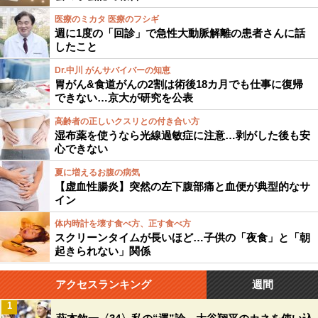
医療のミカタ 医療のフシギ
週に1度の「回診」で急性大動脈解離の患者さんに話
したこと
Dr.中川 がんサバイバーの知恵
胃がん&食道がんの2割は術後18カ月でも仕事に復帰
できない…京大が研究を公表
高齢者の正しいクスリとの付き合い方
湿布薬を使うなら光線過敏症に注意…剥がした後も安
心できない
夏に増えるお腹の病気
【虚血性腸炎】突然の左下腹部痛と血便が典型的なサ
イン
体内時計を壊す食べ方、正す食べ方
スクリーンタイムが長いほど…子供の「夜食」と「朝
起きられない」関係
アクセスランキング
週間
1