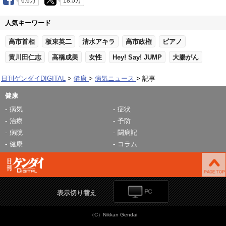
6.6万
18.5万
人気キーワード
高市首相
板東英二
清水アキラ
高市政権
ピアノ
黄川田仁志
高橋成美
女性
Hey! Say! JUMP
大腸がん
日刊ゲンダイDIGITAL
健康
病気ニュース
記事
健康
病気
症状
治療
予防
病院
闘病記
健康
コラム
表示切り替え
（C）Nikkan Gendai