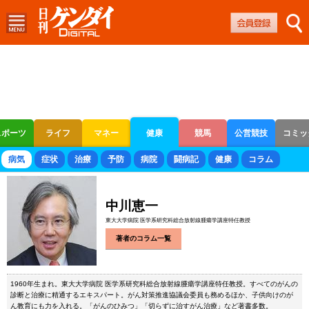
スポーツ
ライフ
マネー
健康
競馬
公営競技
コミッ
ボートレース
競輪
オートレース
病気
症状
治療
予防
病院
闘病記
健康
コラム
中川恵一
東大大学病院 医学系研究科総合放射線腫瘍学講座特任教授
著者のコラム一覧
1960年生まれ。東大大学病院 医学系研究科総合放射線腫瘍学講座特任教授。すべてのがんの
診断と治療に精通するエキスパート。がん対策推進協議会委員も務めるほか、子供向けのが
ん教育にも力を入れる。「がんのひみつ」「切らずに治すがん治療」など著書多数。