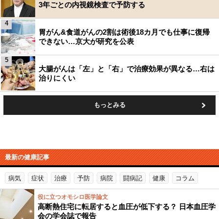
3年ごとの内視鏡検査で予防する
4
胃がん&食道がんの2割は術後18カ月でも仕事に復帰
できない…京大が研究を公表
5
大腸がんは「左」と「右」で治療効果が異なる…右は
治りにくい
もっとみる
最新の健康記事
病気
症状
治療
予防
病院
闘病記
健康
コラム
役に立つオモシロ医学論文
高断熱住宅に転居すると血圧が低下する？ 日本血圧学
会の学会誌で報告