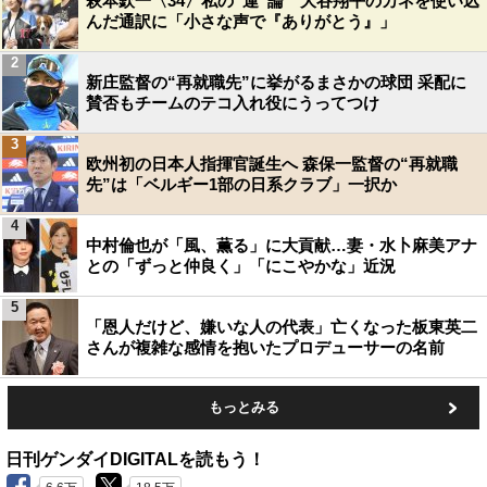
萩本欽一〈34〉私の“運”論 大谷翔平のカネを使い込
んだ通訳に「小さな声で『ありがとう』」
2
新庄監督の“再就職先”に挙がるまさかの球団 采配に
賛否もチームのテコ入れ役にうってつけ
3
欧州初の日本人指揮官誕生へ 森保一監督の“再就職
先”は「ベルギー1部の日系クラブ」一択か
4
中村倫也が「風、薫る」に大貢献…妻・水卜麻美アナ
との「ずっと仲良く」「にこやかな」近況
5
「恩人だけど、嫌いな人の代表」亡くなった板東英二
さんが複雑な感情を抱いたプロデューサーの名前
もっとみる
日刊ゲンダイDIGITALを読もう！