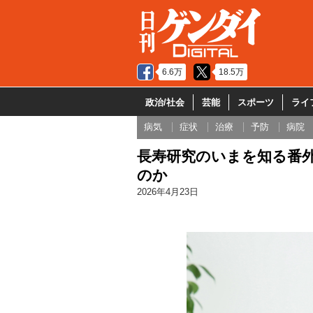
6.6万
18.5万
政治/社会
芸能
スポーツ
ライ
病気
症状
治療
予防
病院
長寿研究のいまを知る番外
のか
2026年4月23日