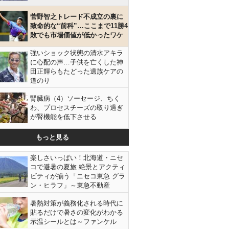
菅野智之トレード不成立の裏に
致命的な“前科”…ここまで11勝4
敗でも市場価値が低かったワケ
強いショック状態の清水アキラ
に心配の声…子供を亡くした神
田正輝らもたどった遺族ケアの
道のり
腎臓病（4）ソーセージ、ちく
わ、プロセスチーズの取り過ぎ
が腎機能を低下させる
もっと見る
楽しさいっぱい！北海道・ニセ
コで避暑の夏旅 絶景とアクティ
ビティが揃う「ニセコ東急 グラ
ン・ヒラフ」～東急不動産
暑熱対策が義務化される時代に
貼るだけで暑さの変化がわかる
示温シールとは～ファンケル