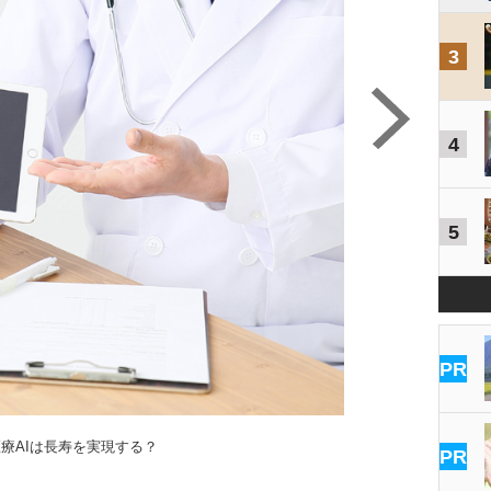
3
4
5
PR
療AIは長寿を実現する？
PR