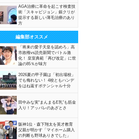
AGA治療に革命を起こす検査技
術「スキャビジョン」銀クリが
提示する新しい薄毛治療のあり
方
編集部オススメ
「将来の愛子天皇を認めろ」高
市政権vs読売新聞でバトル激
化！ 皇室典範「再び改定」に世
論の85％が味方
2026夏の甲子園は「初出場校」
でも侮れない！ 4校ともハンデ
をはね返すポテンシャル十分
田中みな実“まんまるE乳”も筋金
入り！アッパレのあざとさ
阪神1位・森下翔太を英才教育
父親が明かす「マイホーム購入
の判断も野球ありきでした」