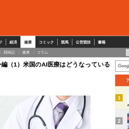
フ
経済
健康
コミック
競馬
公営競技
書籍
闘病記
健康
コラム
編（1）米国のAI医療はどうなっている
1
2