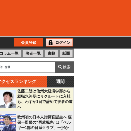
会員登録
ログイン
コラム一覧
著者一覧
書籍
紙面
アクセスランキング
週間
佐藤二朗は信州大経済学部から
就職氷河期にリクルートに入社
も、わずか1日で辞めて役者の道
へ
欧州初の日本人指揮官誕生へ 森
保一監督の“再就職先”は「ベル
ギー1部の日系クラブ」一択か