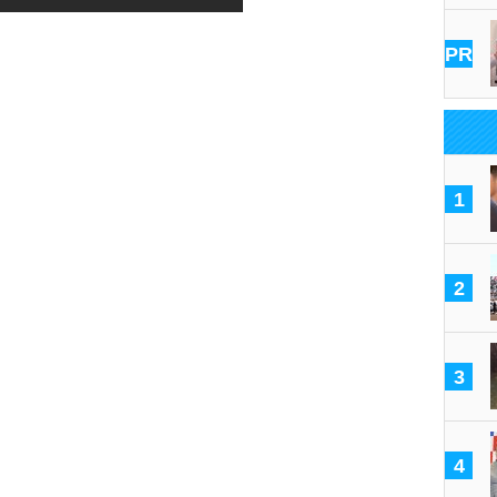
PR
座高は奈良や
1
2
3
4