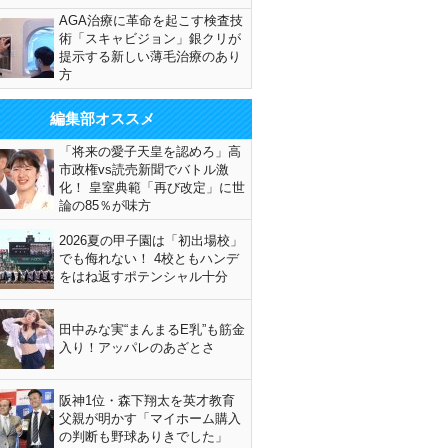
AGA治療に革命を起こす検査技
術「スキャビジョン」銀クリが
提示する新しい薄毛治療のあり
鎌倉を上回るスケール（越前大仏）（Ｃ）日刊ゲンダイ
方
編集部オススメ
「将来の愛子天皇を認めろ」高
市政権vs読売新聞でバトル激
化！ 皇室典範「再び改定」に世
論の85％が味方
2026夏の甲子園は「初出場校」
でも侮れない！ 4校ともハンデ
をはね返すポテンシャル十分
田中みな実“まんまるE乳”も筋金
入り！アッパレのあざとさ
阪神1位・森下翔太を英才教育
父親が明かす「マイホーム購入
の判断も野球ありきでした」