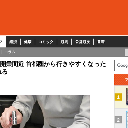
フ
経済
健康
コミック
競馬
公営競技
書籍
コラム
開業間近 首都圏から行きやすくなった
ねる
1
2