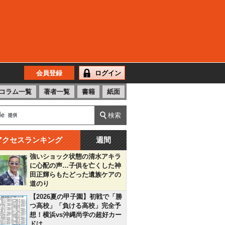
会員登録
ログイン
コラム一覧
著者一覧
書籍
紙面
アクセスランキング
週間
強いショック状態の清水アキラ
に心配の声…子供を亡くした神
田正輝らもたどった遺族ケアの
道のり
【2026夏の甲子園】初戦で「勝
つ高校」「負ける高校」完全予
想！横浜vs沖縄尚学の超好カー
ドは…