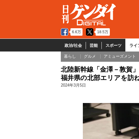
6.6万
18.5万
政治/社会
芸能
スポーツ
ライ
暮らし
グルメ
アミューズメント
北陸新幹線「金澤－敦賀」
福井県の北部エリアを訪
2024年3月5日