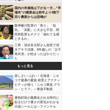
国内の米価格は下がる一方…“早
場米”の概算金は前年より4割下
回り農家からは悲鳴が
阪神藤川監督の「焦り」「短
気」「采配」に大きな不安…岡
田前監督もチクリ「崩れてる感
じするわ」
三男・清水良太郎さん急死で清
水アキラ沈痛…8年越しの「父子
再共演」が始まったばかりだっ
た
もっと見る
三国町の
楽しさいっぱい！北海道・ニセ
コで避暑の夏旅 絶景とアクティ
ビティが揃う「ニセコ東急 グラ
ン・ヒラフ」～東急不動産
暑熱対策が義務化される時代に
貼るだけで暑さの変化がわかる
示温シールとは～ファンケル