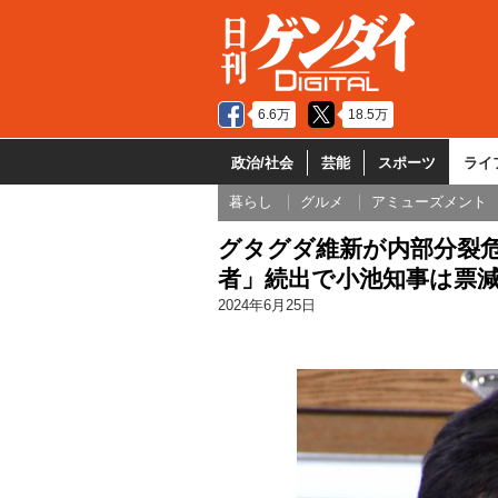
6.6万
18.5万
政治/社会
芸能
スポーツ
ライ
暮らし
グルメ
アミューズメント
グタグダ維新が内部分裂危
者」続出で小池知事は票
2024年6月25日