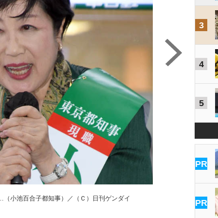
3
4
5
PR
…（小池百合子都知事）／（Ｃ）日刊ゲンダイ
「日本維新の
PR