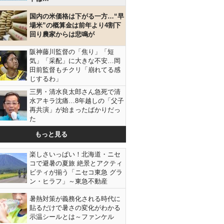
国内の米価格は下がる一方…“早
場米”の概算金は前年より4割下
回り農家からは悲鳴が
阪神藤川監督の「焦り」「短
気」「采配」に大きな不安…岡
田前監督もチクリ「崩れてる感
じするわ」
三男・清水良太郎さん急死で清
水アキラ沈痛…8年越しの「父子
再共演」が始まったばかりだっ
た
もっと見る
楽しさいっぱい！北海道・ニセ
コで避暑の夏旅 絶景とアクティ
ビティが揃う「ニセコ東急 グラ
ン・ヒラフ」～東急不動産
暑熱対策が義務化される時代に
会」地方議員が石丸伸二氏の支援に（Ｃ）日刊ゲンダイ
貼るだけで暑さの変化がわかる
示温シールとは～ファンケル