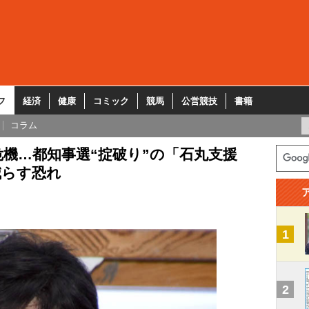
フ
経済
健康
コミック
競馬
公営競技
書籍
コラム
機…都知事選“掟破り”の「石丸支援
減らす恐れ
1
2