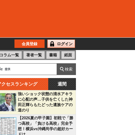
会員登録
ログイン
コラム一覧
著者一覧
書籍
紙面
アクセスランキング
週間
強いショック状態の清水アキラ
に心配の声…子供を亡くした神
田正輝らもたどった遺族ケアの
道のり
【2026夏の甲子園】初戦で「勝
つ高校」「負ける高校」完全予
想！横浜vs沖縄尚学の超好カー
ドは…