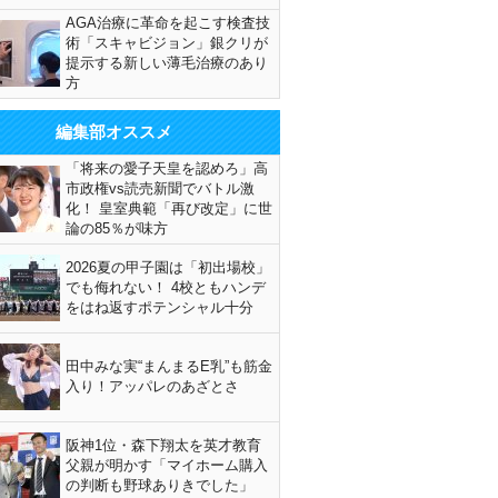
AGA治療に革命を起こす検査技
術「スキャビジョン」銀クリが
提示する新しい薄毛治療のあり
方
編集部オススメ
「将来の愛子天皇を認めろ」高
市政権vs読売新聞でバトル激
化！ 皇室典範「再び改定」に世
論の85％が味方
2026夏の甲子園は「初出場校」
でも侮れない！ 4校ともハンデ
をはね返すポテンシャル十分
田中みな実“まんまるE乳”も筋金
入り！アッパレのあざとさ
阪神1位・森下翔太を英才教育
父親が明かす「マイホーム購入
の判断も野球ありきでした」