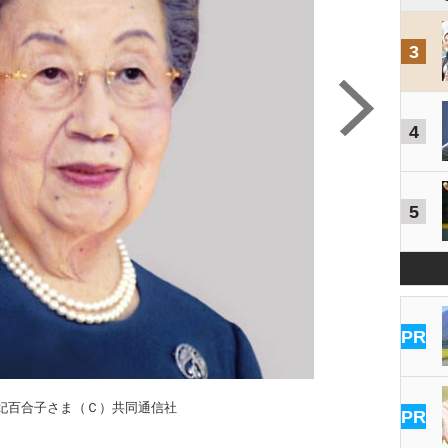
3
4
5
PR
妃百合子さま（Ｃ）共同通信社
PR