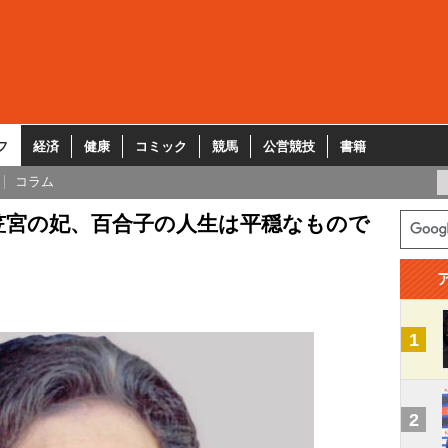
フ
経済
健康
コミック
競馬
公営競技
書籍
コラム
笠宮の妃、百合子の人生は平穏なもので
1
2