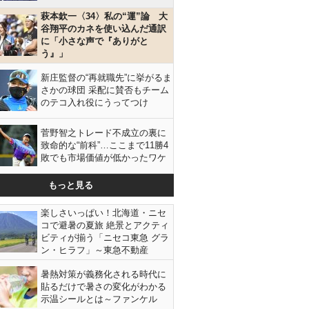
萩本欽一〈34〉私の“運”論 大
谷翔平のカネを使い込んだ通訳
に「小さな声で『ありがと
う』」
新庄監督の“再就職先”に挙がるま
さかの球団 采配に賛否もチーム
のテコ入れ役にうってつけ
菅野智之トレード不成立の裏に
致命的な“前科”…ここまで11勝4
敗でも市場価値が低かったワケ
もっと見る
楽しさいっぱい！北海道・ニセ
コで避暑の夏旅 絶景とアクティ
ビティが揃う「ニセコ東急 グラ
ン・ヒラフ」～東急不動産
暑熱対策が義務化される時代に
貼るだけで暑さの変化がわかる
示温シールとは～ファンケル