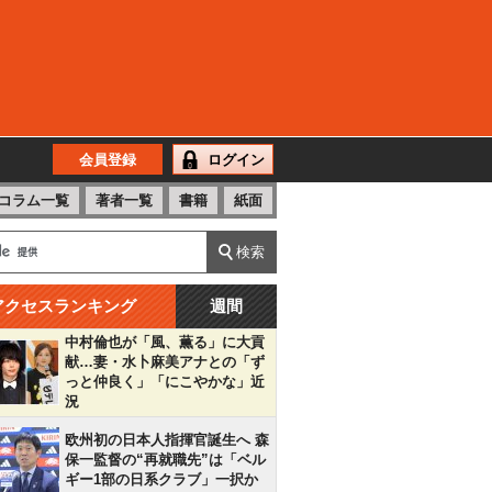
会員登録
ログイン
コラム一覧
著者一覧
書籍
紙面
アクセスランキング
週間
中村倫也が「風、薫る」に大貢
献…妻・水卜麻美アナとの「ず
っと仲良く」「にこやかな」近
況
欧州初の日本人指揮官誕生へ 森
保一監督の“再就職先”は「ベル
ギー1部の日系クラブ」一択か