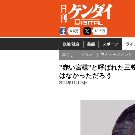
6.6万
18.5万
政治/社会
芸能
スポーツ
ライ
暮らし
グルメ
アミューズメント
”赤い宮様”と呼ばれた三
はなかっただろう
2024年11月25日