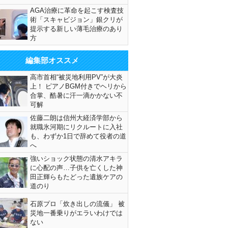
AGA治療に革命を起こす検査技
術「スキャビジョン」銀クリが
提示する新しい薄毛治療のあり
方
編集部オススメ
高市首相“被災地利用PV”が大炎
上！ ピアノBGM付きでヘリから
合掌、酷暑に汗一滴かかない不
可解
佐藤二朗は信州大経済学部から
就職氷河期にリクルートに入社
も、わずか1日で辞めて役者の道
へ
強いショック状態の清水アキラ
に心配の声…子供を亡くした神
田正輝らもたどった遺族ケアの
道のり
石原プロ「炊き出しの流儀」 被
災地一番乗りがエラいわけでは
ない