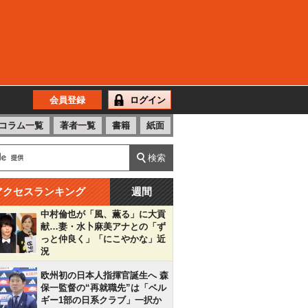
会員登録
ログイン
コラム一覧
著者一覧
書籍
紙面
アクセスランキング
週間
中村倫也が「風、薫る」に大貢
献…妻・水卜麻美アナとの「ず
っと仲良く」「にこやかな」近
況
欧州初の日本人指揮官誕生へ 森
保一監督の“再就職先”は「ベル
ギー1部の日系クラブ」一択か