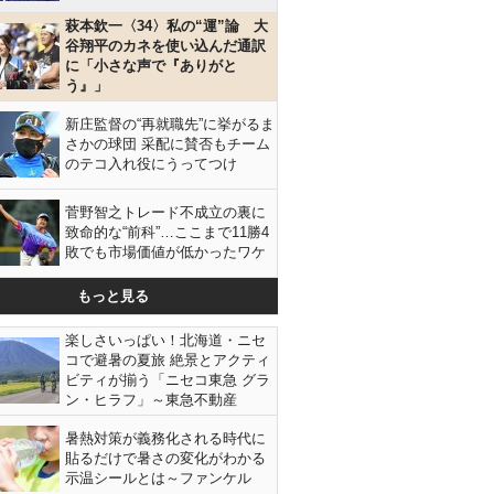
萩本欽一〈34〉私の“運”論 大
谷翔平のカネを使い込んだ通訳
に「小さな声で『ありがと
う』」
新庄監督の“再就職先”に挙がるま
さかの球団 采配に賛否もチーム
のテコ入れ役にうってつけ
菅野智之トレード不成立の裏に
致命的な“前科”…ここまで11勝4
敗でも市場価値が低かったワケ
もっと見る
楽しさいっぱい！北海道・ニセ
コで避暑の夏旅 絶景とアクティ
ビティが揃う「ニセコ東急 グラ
ン・ヒラフ」～東急不動産
暑熱対策が義務化される時代に
貼るだけで暑さの変化がわかる
示温シールとは～ファンケル