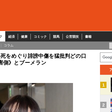
フ
経済
健康
コミック
競馬
公営競技
書籍
コラム
の死をめぐり誹謗中傷を猛批判どの口
加害側》とブーメラン
1
2