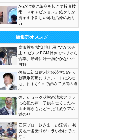
AGA治療に革命を起こす検査技
術「スキャビジョン」銀クリが
提示する新しい薄毛治療のあり
方
編集部オススメ
高市首相“被災地利用PV”が大炎
上！ ピアノBGM付きでヘリから
合掌、酷暑に汗一滴かかない不
可解
佐藤二朗は信州大経済学部から
就職氷河期にリクルートに入社
も、わずか1日で辞めて役者の道
へ
強いショック状態の清水アキラ
に心配の声…子供を亡くした神
田正輝らもたどった遺族ケアの
道のり
石原プロ「炊き出しの流儀」 被
災地一番乗りがエラいわけでは
ない