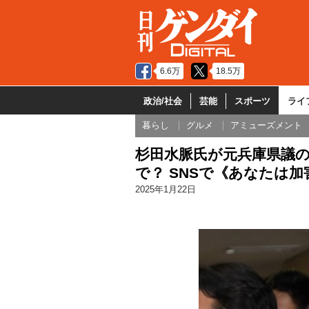
6.6万
18.5万
政治/社会
芸能
スポーツ
ライ
暮らし
グルメ
アミューズメント
杉田水脈氏が元兵庫県議
で？ SNSで《あなたは
2025年1月22日