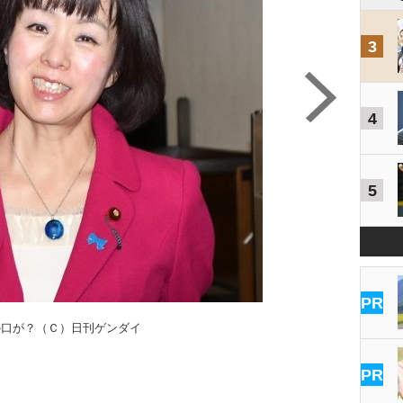
3
4
5
PR
の口が？（Ｃ）日刊ゲンダイ
PR