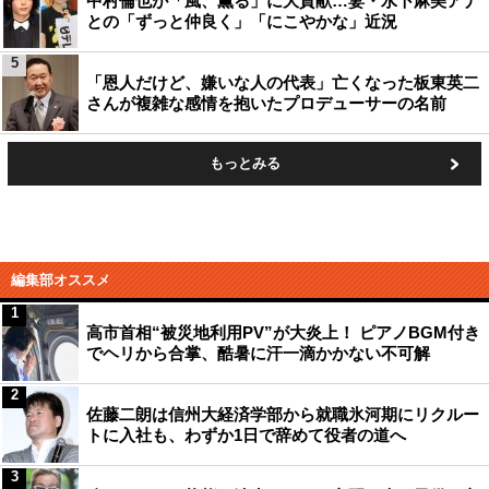
中村倫也が「風、薫る」に大貢献…妻・水卜麻美アナ
との「ずっと仲良く」「にこやかな」近況
5
「恩人だけど、嫌いな人の代表」亡くなった板東英二
さんが複雑な感情を抱いたプロデューサーの名前
もっとみる
編集部オススメ
1
高市首相“被災地利用PV”が大炎上！ ピアノBGM付き
でヘリから合掌、酷暑に汗一滴かかない不可解
2
佐藤二朗は信州大経済学部から就職氷河期にリクルー
トに入社も、わずか1日で辞めて役者の道へ
3