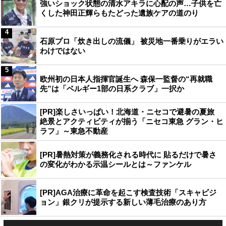
強いショック状態の清水アキラに心配の声…子供を亡
くした神田正輝らもたどった遺族ケアの道のり
4
石原プロ「炊き出しの流儀」 被災地一番乗りがエラい
わけではない
5
欧州初の日本人指揮官誕生へ 森保一監督の“再就職
先”は「ベルギー1部の日系クラブ」一択か
[PR]楽しさいっぱい！北海道・ニセコで避暑の夏旅
絶景とアクティビティが揃う「ニセコ東急 グラン・ヒ
ラフ」～東急不動産
[PR]暑熱対策が義務化される時代に 貼るだけで暑さ
の変化がわかる示温シールとは～ファンケル
[PR]AGA治療に革命を起こす検査技術「スキャビジ
ョン」銀クリが提示する新しい薄毛治療のあり方