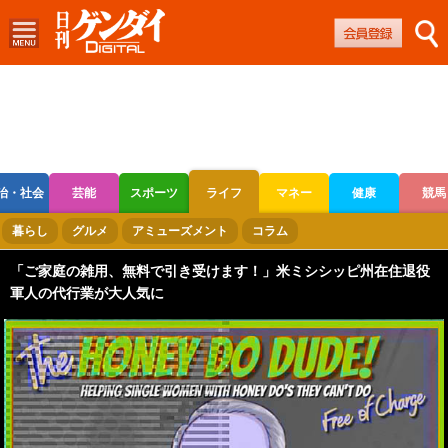
治・社会
芸能
スポーツ
ライフ
マネー
健康
競馬
ボートレース
競輪
オートレース
暮らし
グルメ
アミューズメント
コラム
「ご家庭の雑用、無料で引き受けます！」米ミシシッピ州在住退役
軍人の代行業が大人気に