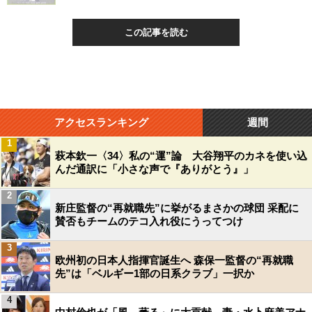
この記事を読む
アクセスランキング
週間
1
萩本欽一〈34〉私の“運”論 大谷翔平のカネを使い込
んだ通訳に「小さな声で『ありがとう』」
2
新庄監督の“再就職先”に挙がるまさかの球団 采配に
賛否もチームのテコ入れ役にうってつけ
3
欧州初の日本人指揮官誕生へ 森保一監督の“再就職
先”は「ベルギー1部の日系クラブ」一択か
4