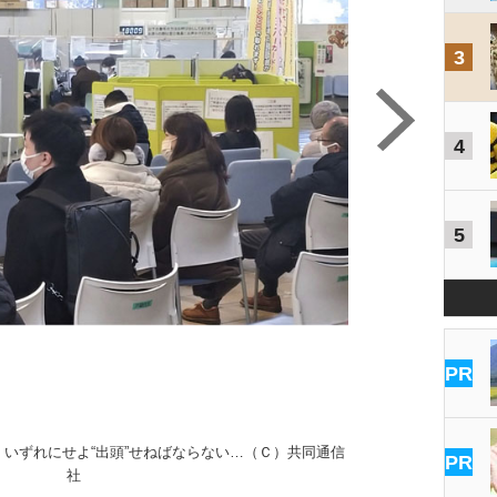
3
4
5
PR
、いずれにせよ“出頭”せねばならない…（Ｃ）共同通信
PR
社