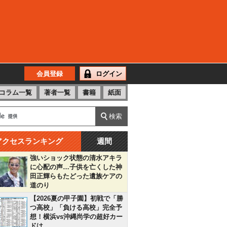
会員登録
ログイン
コラム一覧
著者一覧
書籍
紙面
アクセスランキング
週間
強いショック状態の清水アキラ
に心配の声…子供を亡くした神
田正輝らもたどった遺族ケアの
道のり
【2026夏の甲子園】初戦で「勝
つ高校」「負ける高校」完全予
想！横浜vs沖縄尚学の超好カー
ドは…