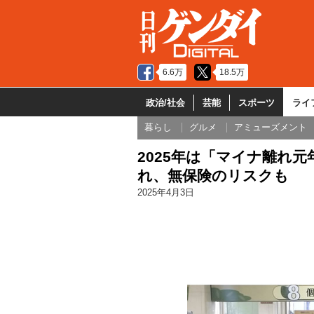
6.6万
18.5万
政治/社会
芸能
スポーツ
ライ
暮らし
グルメ
アミューズメント
2025年は「マイナ離れ
れ、無保険のリスクも
2025年4月3日