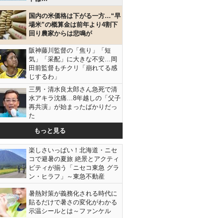
国内の米価格は下がる一方…“早
場米”の概算金は前年より4割下
回り農家からは悲鳴が
阪神藤川監督の「焦り」「短
気」「采配」に大きな不安…岡
田前監督もチクリ「崩れてる感
じするわ」
三男・清水良太郎さん急死で清
水アキラ沈痛…8年越しの「父子
再共演」が始まったばかりだっ
た
もっと見る
楽しさいっぱい！北海道・ニセ
コで避暑の夏旅 絶景とアクティ
ビティが揃う「ニセコ東急 グラ
ン・ヒラフ」～東急不動産
暑熱対策が義務化される時代に
貼るだけで暑さの変化がわかる
示温シールとは～ファンケル