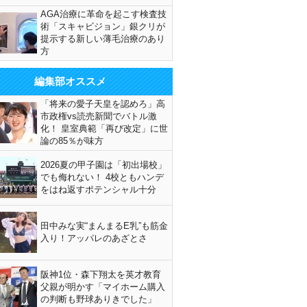
AGA治療に革命を起こす検査技
術「スキャビジョン」銀クリが
提示する新しい薄毛治療のあり
方
編集部オススメ
「将来の愛子天皇を認めろ」高
市政権vs読売新聞でバトル激
化！ 皇室典範「再び改定」に世
論の85％が味方
2026夏の甲子園は「初出場校」
でも侮れない！ 4校ともハンデ
をはね返すポテンシャル十分
田中みな実“まんまるE乳”も筋金
入り！アッパレのあざとさ
阪神1位・森下翔太を英才教育
父親が明かす「マイホーム購入
の判断も野球ありきでした」