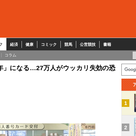
フ
経済
健康
コミック
競馬
公営競技
書籍
コラム
元年」になる…27万人がウッカリ失効の恐
1
2