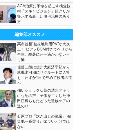
AGA治療に革命を起こす検査技
術「スキャビジョン」銀クリが
提示する新しい薄毛治療のあり
方
編集部オススメ
高市首相“被災地利用PV”が大炎
上！ ピアノBGM付きでヘリから
合掌、酷暑に汗一滴かかない不
可解
佐藤二朗は信州大経済学部から
就職氷河期にリクルートに入社
も、わずか1日で辞めて役者の道
へ
強いショック状態の清水アキラ
に心配の声…子供を亡くした神
田正輝らもたどった遺族ケアの
道のり
石原プロ「炊き出しの流儀」 被
災地一番乗りがエラいわけでは
ない