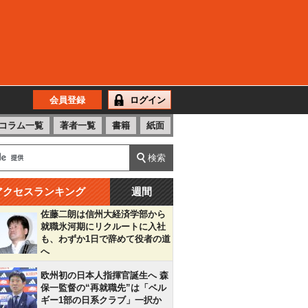
会員登録
ログイン
コラム一覧
著者一覧
書籍
紙面
アクセスランキング
週間
佐藤二朗は信州大経済学部から
就職氷河期にリクルートに入社
も、わずか1日で辞めて役者の道
へ
欧州初の日本人指揮官誕生へ 森
保一監督の“再就職先”は「ベル
ギー1部の日系クラブ」一択か