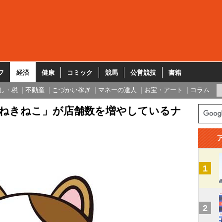
フ
経済
健康
コミック
競馬
公営競技
書籍
し・税
不動産
こづかい稼ぎ
マネーの達人
お宝・アート
コラム
まねきねこ」が店舗数を増やしているナ
1
2