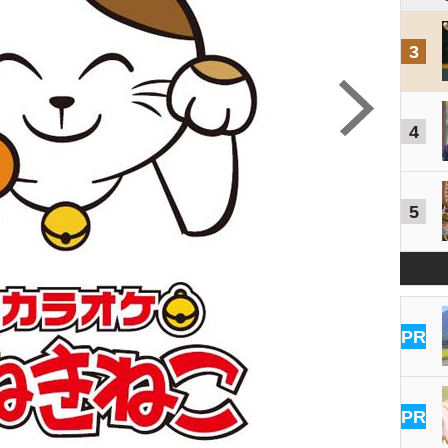
3
4
5
PR
PR