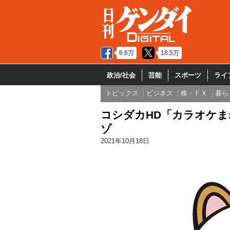
6.6万
18.5万
政治/社会
芸能
スポーツ
ライ
トピックス
ビジネス
株・ＦＸ
暮ら
コシダカHD「カラオケ
ゾ
2021年10月18日