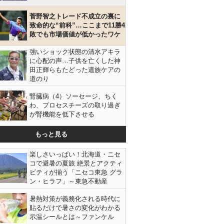
菅野智之トレード不成立の裏に
致命的な“前科”…ここまで11勝4
敗でも市場価値が低かったワケ
強いショック状態の清水アキラ
に心配の声…子供を亡くした神
田正輝らもたどった遺族ケアの
道のり
腎臓病（4）ソーセージ、ちく
わ、プロセスチーズの取り過ぎ
が腎機能を低下させる
もっと見る
楽しさいっぱい！北海道・ニセ
コで避暑の夏旅 絶景とアクティ
ビティが揃う「ニセコ東急 グラ
ン・ヒラフ」～東急不動産
暑熱対策が義務化される時代に
貼るだけで暑さの変化がわかる
示温シールとは～ファンケル