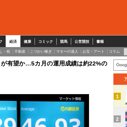
フ
経済
健康
コミック
競馬
公営競技
書籍
し・税
不動産
こづかい稼ぎ
マネーの達人
お宝・アート
コラム
」が有望か…5カ月の運用成績は約22%の
1
2