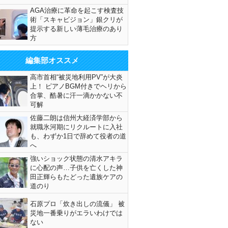
AGA治療に革命を起こす検査技
術「スキャビジョン」銀クリが
提示する新しい薄毛治療のあり
方
編集部オススメ
高市首相“被災地利用PV”が大炎
上！ ピアノBGM付きでヘリから
合掌、酷暑に汗一滴かかない不
可解
佐藤二朗は信州大経済学部から
就職氷河期にリクルートに入社
も、わずか1日で辞めて役者の道
へ
強いショック状態の清水アキラ
に心配の声…子供を亡くした神
田正輝らもたどった遺族ケアの
道のり
石原プロ「炊き出しの流儀」 被
災地一番乗りがエラいわけでは
ない