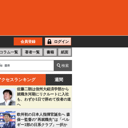
会員登録
ログイン
コラム一覧
著者一覧
書籍
紙面
アクセスランキング
週間
佐藤二朗は信州大経済学部から
就職氷河期にリクルートに入社
も、わずか1日で辞めて役者の道
へ
欧州初の日本人指揮官誕生へ 森
保一監督の“再就職先”は「ベル
ギー1部の日系クラブ」一択か