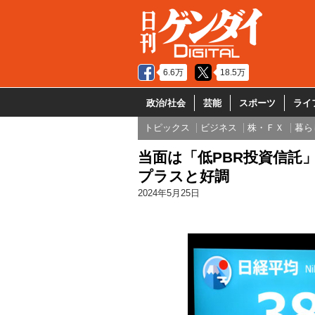
6.6万
18.5万
政治/社会
芸能
スポーツ
ライ
トピックス
ビジネス
株・ＦＸ
暮ら
当面は「低PBR投資信託
プラスと好調
2024年5月25日