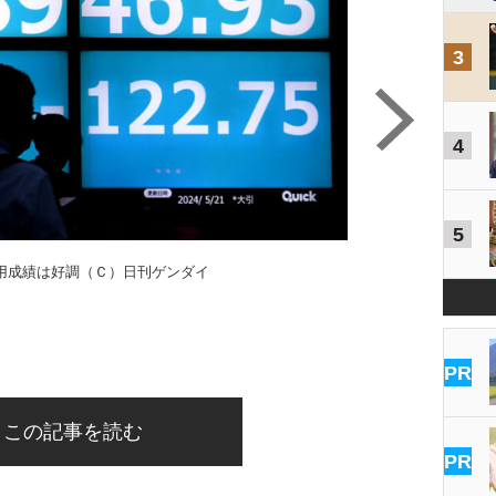
3
4
5
運用成績は好調（Ｃ）日刊ゲンダイ
PR
この記事を読む
PR