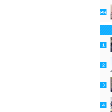
PR
1
2
3
4