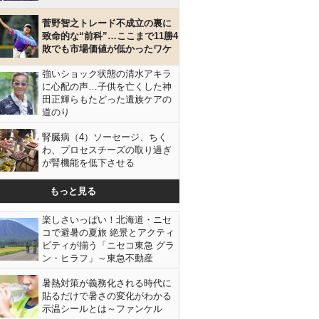
菅野智之トレード不成立の裏に
致命的な“前科”…ここまで11勝4
敗でも市場価値が低かったワケ
強いショック状態の清水アキラ
に心配の声…子供を亡くした神
田正輝らもたどった遺族ケアの
道のり
腎臓病（4）ソーセージ、ちく
わ、プロセスチーズの取り過ぎ
が腎機能を低下させる
もっと見る
楽しさいっぱい！北海道・ニセ
コで避暑の夏旅 絶景とアクティ
ビティが揃う「ニセコ東急 グラ
ン・ヒラフ」～東急不動産
暑熱対策が義務化される時代に
貼るだけで暑さの変化がわかる
示温シールとは～ファンケル