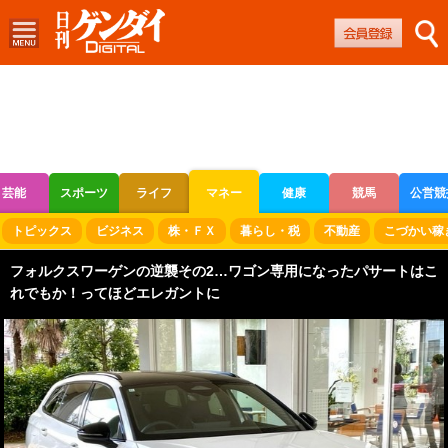
芸能
スポーツ
ライフ
マネー
健康
競馬
公営競
ボートレース
競輪
オートレース
トピックス
ビジネス
株・ＦＸ
暮らし・税
不動産
こづかい稼
フォルクスワーゲンの逆襲その2…ワゴン専用になったパサートはこ
れでもか！ってほどエレガントに