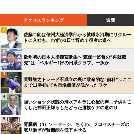
アクセスランキング
週間
1
佐藤二朗は信州大経済学部から就職氷河期にリクルー
トに入社も、わずか1日で辞めて役者の道へ
2
欧州初の日本人指揮官誕生へ 森保一監督の“再就職
先”は「ベルギー1部の日系クラブ」一択か
3
菅野智之トレード不成立の裏に致命的な“前科”…ここ
まで11勝4敗でも市場価値が低かったワケ
4
強いショック状態の清水アキラに心配の声…子供を亡
くした神田正輝らもたどった遺族ケアの道のり
5
腎臓病（4）ソーセージ、ちくわ、プロセスチーズの
取り過ぎが腎機能を低下させる