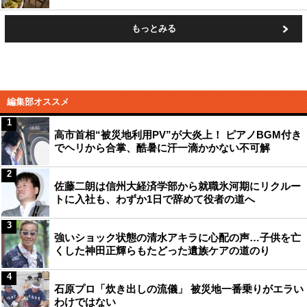
もっとみる
編集部オススメ
1
高市首相“被災地利用PV”が大炎上！ ピアノBGM付き
でヘリから合掌、酷暑に汗一滴かかない不可解
2
佐藤二朗は信州大経済学部から就職氷河期にリクルー
トに入社も、わずか1日で辞めて役者の道へ
3
強いショック状態の清水アキラに心配の声…子供を亡
くした神田正輝らもたどった遺族ケアの道のり
4
石原プロ「炊き出しの流儀」 被災地一番乗りがエラい
わけではない