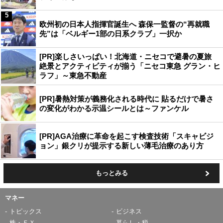
5
欧州初の日本人指揮官誕生へ 森保一監督の“再就職
先”は「ベルギー1部の日系クラブ」一択か
[PR]楽しさいっぱい！北海道・ニセコで避暑の夏旅
絶景とアクティビティが揃う「ニセコ東急 グラン・ヒ
ラフ」～東急不動産
[PR]暑熱対策が義務化される時代に 貼るだけで暑さ
の変化がわかる示温シールとは～ファンケル
[PR]AGA治療に革命を起こす検査技術「スキャビジ
ョン」銀クリが提示する新しい薄毛治療のあり方
もっとみる
マネー
トピックス
ビジネス
株・ＦＸ
暮らし・税