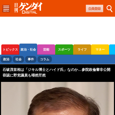
トピックス
政治・社会
芸能
スポーツ
ライフ
マネー
ボートレース
競輪
オートレース
政治
社会
事件
コラム
石破茂首相は「ジキル博士とハイド氏」なのか…参院政倫審非公開
容認に野党議員も唖然茫然