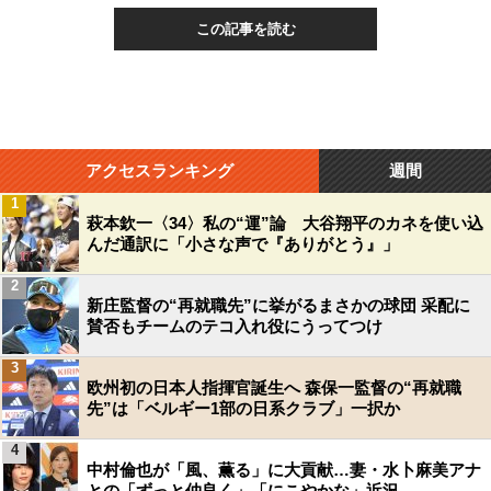
この記事を読む
アクセスランキング
週間
1
萩本欽一〈34〉私の“運”論 大谷翔平のカネを使い込
んだ通訳に「小さな声で『ありがとう』」
2
新庄監督の“再就職先”に挙がるまさかの球団 采配に
賛否もチームのテコ入れ役にうってつけ
3
欧州初の日本人指揮官誕生へ 森保一監督の“再就職
先”は「ベルギー1部の日系クラブ」一択か
4
中村倫也が「風、薫る」に大貢献…妻・水卜麻美アナ
との「ずっと仲良く」「にこやかな」近況