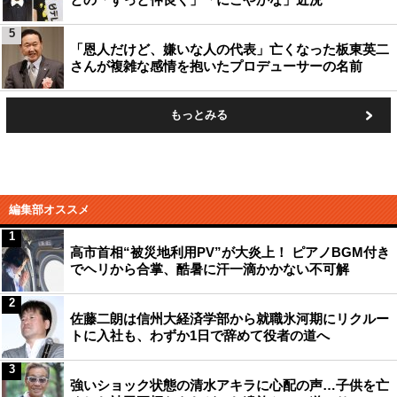
5
「恩人だけど、嫌いな人の代表」亡くなった板東英二
さんが複雑な感情を抱いたプロデューサーの名前
もっとみる
編集部オススメ
1
高市首相“被災地利用PV”が大炎上！ ピアノBGM付き
でヘリから合掌、酷暑に汗一滴かかない不可解
2
佐藤二朗は信州大経済学部から就職氷河期にリクルー
トに入社も、わずか1日で辞めて役者の道へ
3
強いショック状態の清水アキラに心配の声…子供を亡