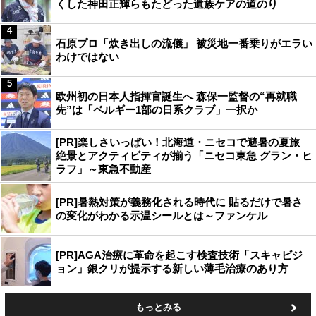
くした神田正輝らもたどった遺族ケアの道のり
4
石原プロ「炊き出しの流儀」 被災地一番乗りがエラい
わけではない
5
欧州初の日本人指揮官誕生へ 森保一監督の“再就職
先”は「ベルギー1部の日系クラブ」一択か
[PR]楽しさいっぱい！北海道・ニセコで避暑の夏旅
絶景とアクティビティが揃う「ニセコ東急 グラン・ヒ
ラフ」～東急不動産
[PR]暑熱対策が義務化される時代に 貼るだけで暑さ
の変化がわかる示温シールとは～ファンケル
[PR]AGA治療に革命を起こす検査技術「スキャビジ
ョン」銀クリが提示する新しい薄毛治療のあり方
もっとみる