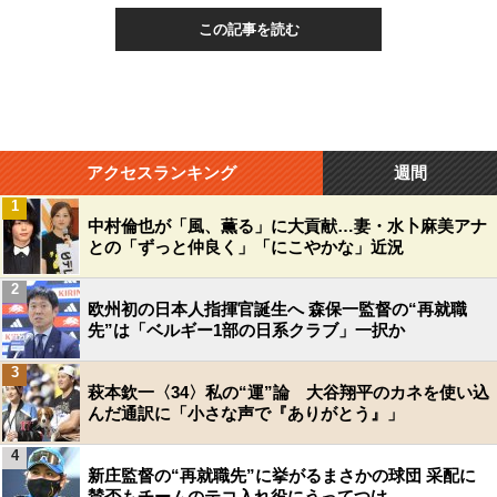
この記事を読む
アクセスランキング
週間
1
中村倫也が「風、薫る」に大貢献…妻・水卜麻美アナ
との「ずっと仲良く」「にこやかな」近況
2
欧州初の日本人指揮官誕生へ 森保一監督の“再就職
先”は「ベルギー1部の日系クラブ」一択か
3
萩本欽一〈34〉私の“運”論 大谷翔平のカネを使い込
んだ通訳に「小さな声で『ありがとう』」
4
新庄監督の“再就職先”に挙がるまさかの球団 采配に
賛否もチームのテコ入れ役にうってつけ