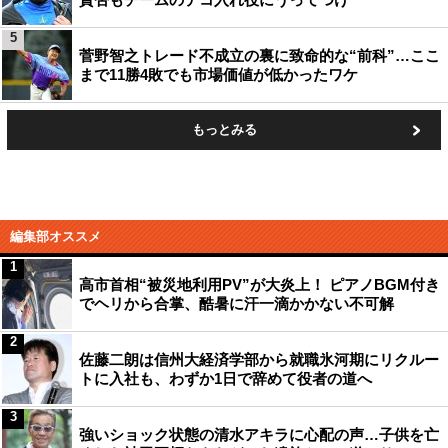
5
菅野智之トレード不成立の裏に致命的な“前科”…ここ
まで11勝4敗でも市場価値が低かったワケ
もっとみる
編集部オススメ
1
高市首相“被災地利用PV”が大炎上！ ピアノBGM付き
でヘリから合掌、酷暑に汗一滴かかない不可解
2
佐藤二朗は信州大経済学部から就職氷河期にリクルー
トに入社も、わずか1日で辞めて役者の道へ
3
強いショック状態の清水アキラに心配の声…子供を亡