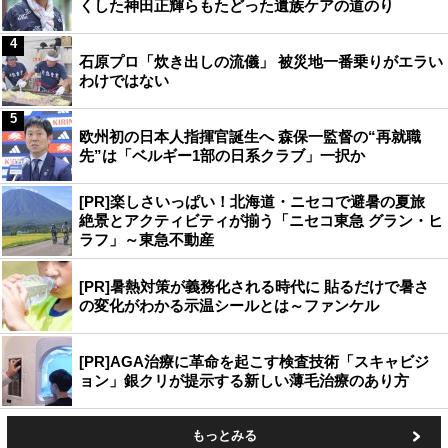
くした神田正輝らもたどった遺族ケアの道のり
4
石原プロ「炊き出しの流儀」 被災地一番乗りがエラい
わけではない
5
欧州初の日本人指揮官誕生へ 森保一監督の“再就職
先”は「ベルギー1部の日系クラブ」一択か
[PR]楽しさいっぱい！北海道・ニセコで避暑の夏旅
絶景とアクティビティが揃う「ニセコ東急 グラン・ヒ
ラフ」～東急不動産
[PR]暑熱対策が義務化される時代に 貼るだけで暑さ
の変化がわかる示温シールとは～ファンケル
[PR]AGA治療に革命を起こす検査技術「スキャビジ
ョン」銀クリが提示する新しい薄毛治療のあり方
もっとみる