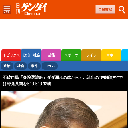
トピックス
政治・社会
芸能
スポーツ
ライフ
マネー
ボートレース
競輪
オートレース
政治
社会
事件
コラム
石破自民「参院選戦略」ダダ漏れの体たらく…流出の“内部資料”で
は野党共闘をピリピリ警戒