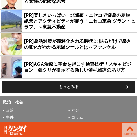
る女性の危険な思考
[PR]楽しさいっぱい！北海道・ニセコで避暑の夏旅
絶景とアクティビティが揃う「ニセコ東急 グラン・ヒ
ラフ」～東急不動産
[PR]暑熱対策が義務化される時代に 貼るだけで暑さ
の変化がわかる示温シールとは～ファンケル
[PR]AGA治療に革命を起こす検査技術「スキャビジ
ョン」銀クリが提示する新しい薄毛治療のあり方
もっとみる
政治・社会
政治
社会
事件
コラム