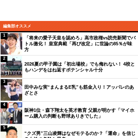
編集部オススメ
1
「将来の愛子天皇を認めろ」高市政権vs読売新聞でバ
トル激化！ 皇室典範「再び改定」に世論の85％が味
方
2
2026夏の甲子園は「初出場校」でも侮れない！ 4校と
もハンデをはね返すポテンシャル十分
3
田中みな実“まんまるE乳”も筋金入り！アッパレのあ
ざとさ
4
阪神1位・森下翔太を英才教育 父親が明かす「マイホ
ーム購入の判断も野球ありきでした」
5
“クズ男”三山凌輝はなぜモテるのか？「運命」を信じ