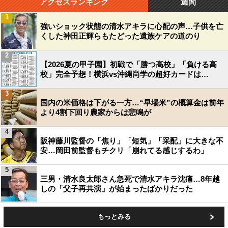
アクセスランキング
週間
1
強いショック状態の清水アキラに心配の声…子供を亡
くした神田正輝らもたどった遺族ケアの道のり
2
【2026夏の甲子園】初戦で「勝つ高校」「負ける高
校」完全予想！横浜vs沖縄尚学の超好カードは…
3
国内の米価格は下がる一方…“早場米”の概算金は前年
より4割下回り農家からは悲鳴が
4
阪神藤川監督の「焦り」「短気」「采配」に大きな不
安…岡田前監督もチクリ「崩れてる感じするわ」
5
三男・清水良太郎さん急死で清水アキラ沈痛…8年越
しの「父子再共演」が始まったばかりだった
もっとみる