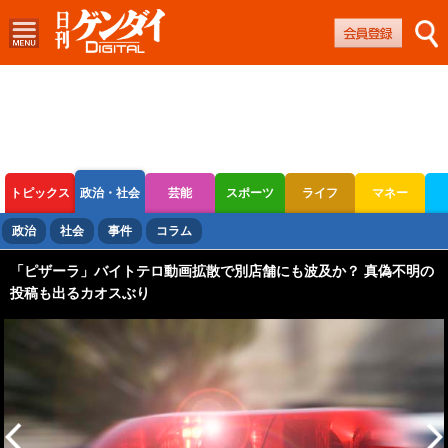
トピックス
政治・社会
芸能
スポーツ
ライフ
マネー
ボートレース
競輪
オートレース
政治
社会
事件
コラム
「ピザーラ」バイトテロ動画拡散で別店舗にも波及か？ 真偽不明の
投稿も出るカオスぶり