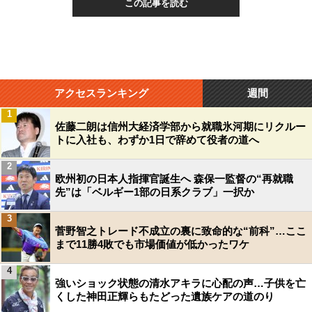
この記事を読む
アクセスランキング
週間
1
佐藤二朗は信州大経済学部から就職氷河期にリクルー
トに入社も、わずか1日で辞めて役者の道へ
2
欧州初の日本人指揮官誕生へ 森保一監督の“再就職
先”は「ベルギー1部の日系クラブ」一択か
3
菅野智之トレード不成立の裏に致命的な“前科”…ここ
まで11勝4敗でも市場価値が低かったワケ
4
強いショック状態の清水アキラに心配の声…子供を亡
くした神田正輝らもたどった遺族ケアの道のり