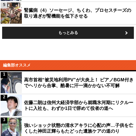
5
腎臓病（4）ソーセージ、ちくわ、プロセスチーズの
取り過ぎが腎機能を低下させる
もっとみる
編集部オススメ
1
高市首相“被災地利用PV”が大炎上！ ピアノBGM付き
でヘリから合掌、酷暑に汗一滴かかない不可解
2
佐藤二朗は信州大経済学部から就職氷河期にリクルー
トに入社も、わずか1日で辞めて役者の道へ
3
強いショック状態の清水アキラに心配の声…子供を亡
くした神田正輝らもたどった遺族ケアの道のり