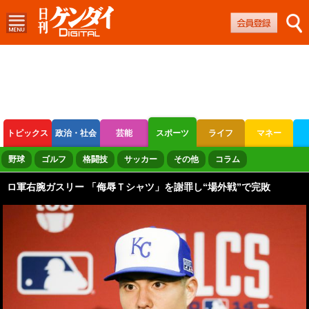
トピックス
政治・社会
芸能
スポーツ
ライフ
マネー
ボートレース
競輪
オートレース
野球
ゴルフ
格闘技
サッカー
その他
コラム
ロ軍右腕ガスリー 「侮辱Ｔシャツ」を謝罪し“場外戦”で完敗