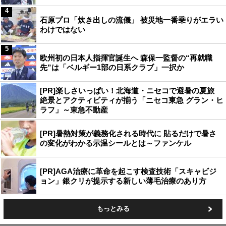
4
石原プロ「炊き出しの流儀」 被災地一番乗りがエラい
わけではない
5
欧州初の日本人指揮官誕生へ 森保一監督の“再就職
先”は「ベルギー1部の日系クラブ」一択か
[PR]楽しさいっぱい！北海道・ニセコで避暑の夏旅
絶景とアクティビティが揃う「ニセコ東急 グラン・ヒ
ラフ」～東急不動産
[PR]暑熱対策が義務化される時代に 貼るだけで暑さ
の変化がわかる示温シールとは～ファンケル
[PR]AGA治療に革命を起こす検査技術「スキャビジ
ョン」銀クリが提示する新しい薄毛治療のあり方
もっとみる