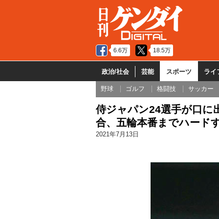
6.6万
18.5万
政治/社会
芸能
スポーツ
ライ
野球
ゴルフ
格闘技
サッカー
侍ジャパン24選手が口に
合、五輪本番までハード
2021年7月13日