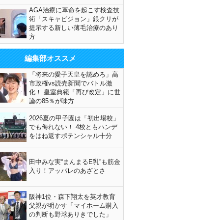
AGA治療に革命を起こす検査技
術「スキャビジョン」銀クリが
提示する新しい薄毛治療のあり
方
編集部オススメ
「将来の愛子天皇を認めろ」高
市政権vs読売新聞でバトル激
化！ 皇室典範「再び改定」に世
論の85％が味方
2026夏の甲子園は「初出場校」
でも侮れない！ 4校ともハンデ
をはね返すポテンシャル十分
田中みな実“まんまるE乳”も筋金
入り！アッパレのあざとさ
阪神1位・森下翔太を英才教育
父親が明かす「マイホーム購入
の判断も野球ありきでした」