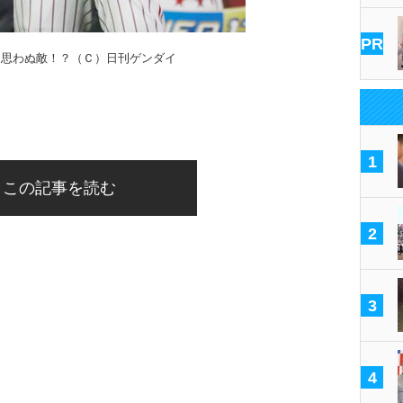
PR
に思わぬ敵！？（Ｃ）日刊ゲンダイ
1
この記事を読む
2
3
4