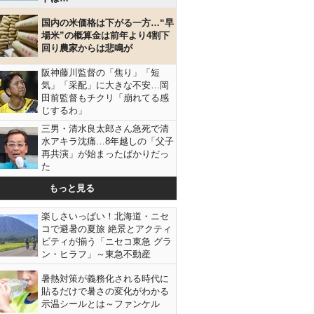
国内の米価格は下がる一方…“早
場米”の概算金は前年より4割下
回り農家からは悲鳴が
阪神藤川監督の「焦り」「短
気」「采配」に大きな不安…岡
田前監督もチクリ「崩れてる感
じするわ」
三男・清水良太郎さん急死で清
水アキラ沈痛…8年越しの「父子
再共演」が始まったばかりだっ
た
もっと見る
楽しさいっぱい！北海道・ニセ
コで避暑の夏旅 絶景とアクティ
ビティが揃う「ニセコ東急 グラ
ン・ヒラフ」～東急不動産
暑熱対策が義務化される時代に
貼るだけで暑さの変化がわかる
示温シールとは～ファンケル