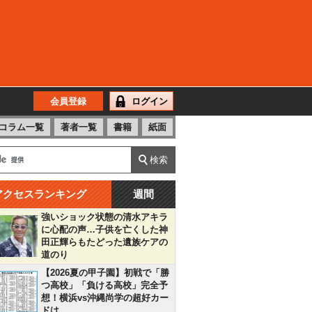
会員登録
ログイン
コラム一覧
著者一覧
書籍
紙面
アクセスランキング
週間
強いショック状態の清水アキラ
に心配の声…子供を亡くした神
田正輝らもたどった遺族ケアの
道のり
【2026夏の甲子園】初戦で「勝
つ高校」「負ける高校」完全予
想！横浜vs沖縄尚学の超好カー
ドは…