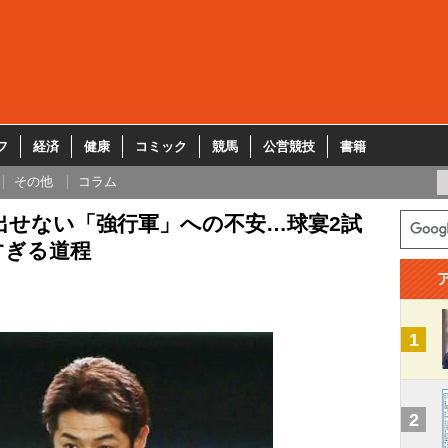
フ
経済
健康
コミック
競馬
公営競技
書籍
その他
コラム
出せない「強行軍」への不安…球宴2試
すぎる道程
1
2