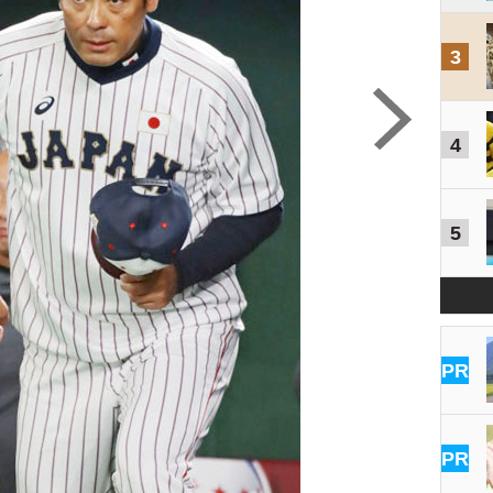
3
4
5
PR
PR