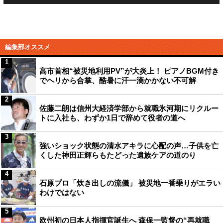
編集部オススメ
1
高市首相“被災地利用PV”が大炎上！ ピアノBGM付き
でヘリから合掌、酷暑に汗一滴かかない不可解
2
佐藤二朗は信州大経済学部から就職氷河期にリクルー
トに入社も、わずか1日で辞めて役者の道へ
3
強いショック状態の清水アキラに心配の声…子供を亡
くした神田正輝らもたどった遺族ケアの道のり
4
石原プロ「炊き出しの流儀」 被災地一番乗りがエラい
わけではない
5
欧州初の日本人指揮官誕生へ 森保一監督の“再就職