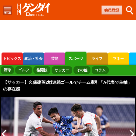
トピックス
政治・社会
芸能
スポーツ
ライフ
マネー
ボートレース
競輪
オートレース
野球
ゴルフ
格闘技
サッカー
その他
コラム
【サッカー】久保建英2戦連続ゴールでチーム牽引「A代表で主軸」
の存在感