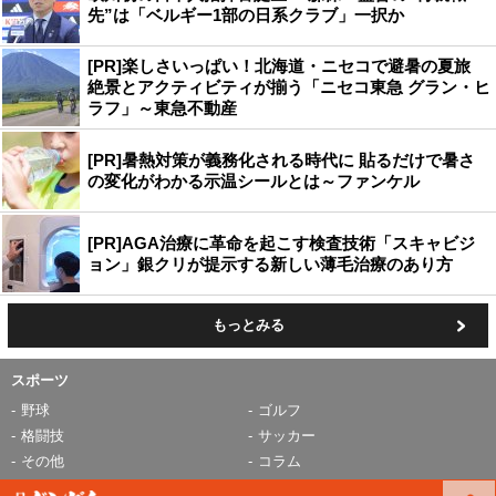
先”は「ベルギー1部の日系クラブ」一択か
[PR]楽しさいっぱい！北海道・ニセコで避暑の夏旅
絶景とアクティビティが揃う「ニセコ東急 グラン・ヒ
ラフ」～東急不動産
[PR]暑熱対策が義務化される時代に 貼るだけで暑さ
の変化がわかる示温シールとは～ファンケル
[PR]AGA治療に革命を起こす検査技術「スキャビジ
ョン」銀クリが提示する新しい薄毛治療のあり方
もっとみる
スポーツ
野球
ゴルフ
格闘技
サッカー
その他
コラム