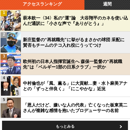
アクセスランキング
週間
1
萩本欽一〈34〉私の“運”論 大谷翔平のカネを使い込
んだ通訳に「小さな声で『ありがとう』」
2
新庄監督の“再就職先”に挙がるまさかの球団 采配に
賛否もチームのテコ入れ役にうってつけ
3
欧州初の日本人指揮官誕生へ 森保一監督の“再就職
先”は「ベルギー1部の日系クラブ」一択か
4
中村倫也が「風、薫る」に大貢献…妻・水卜麻美アナ
との「ずっと仲良く」「にこやかな」近況
5
「恩人だけど、嫌いな人の代表」亡くなった板東英二
さんが複雑な感情を抱いたプロデューサーの名前
もっとみる