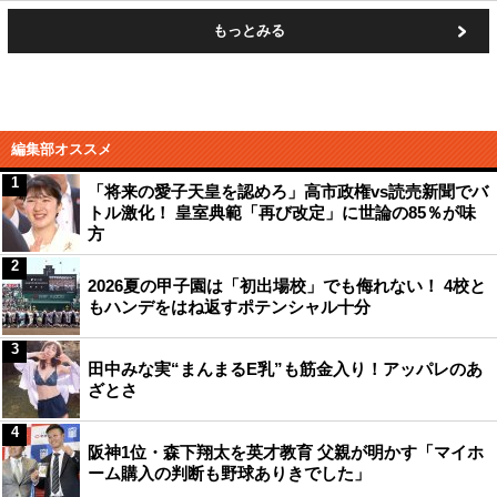
もっとみる
編集部オススメ
1
「将来の愛子天皇を認めろ」高市政権vs読売新聞でバ
トル激化！ 皇室典範「再び改定」に世論の85％が味
方
2
2026夏の甲子園は「初出場校」でも侮れない！ 4校と
もハンデをはね返すポテンシャル十分
3
田中みな実“まんまるE乳”も筋金入り！アッパレのあ
ざとさ
4
阪神1位・森下翔太を英才教育 父親が明かす「マイホ
ーム購入の判断も野球ありきでした」