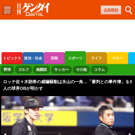
トピックス
政治・社会
芸能
スポーツ
ライフ
マネー
ボートレース
競輪
オートレース
野球
ゴルフ
格闘技
サッカー
その他
コラム
ロッテ佐々木朗希の威嚇騒動は氷山の一角…「審判との事件簿」を3
人の球界OBが明かす