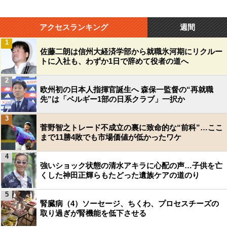
アクセスランキング
週間
1
佐藤二朗は信州大経済学部から就職氷河期にリクルー
トに入社も、わずか1日で辞めて役者の道へ
2
欧州初の日本人指揮官誕生へ 森保一監督の“再就職
先”は「ベルギー1部の日系クラブ」一択か
3
菅野智之トレード不成立の裏に致命的な“前科”…ここ
まで11勝4敗でも市場価値が低かったワケ
4
強いショック状態の清水アキラに心配の声…子供を亡
くした神田正輝らもたどった遺族ケアの道のり
5
腎臓病（4）ソーセージ、ちくわ、プロセスチーズの
取り過ぎが腎機能を低下させる