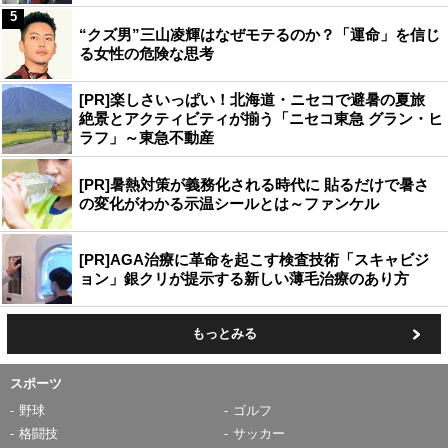
5
“クズ男”三山凌輝はなぜモテるのか？「運命」を信じ
る女性の危険な思考
[PR]楽しさいっぱい！北海道・ニセコで避暑の夏旅
絶景とアクティビティが揃う「ニセコ東急 グラン・ヒ
ラフ」～東急不動産
[PR]暑熱対策が義務化される時代に 貼るだけで暑さ
の変化がわかる示温シールとは～ファンケル
[PR]AGA治療に革命を起こす検査技術「スキャビジ
ョン」銀クリが提示する新しい薄毛治療のあり方
もっとみる
スポーツ
野球
ゴルフ
格闘技
サッカー