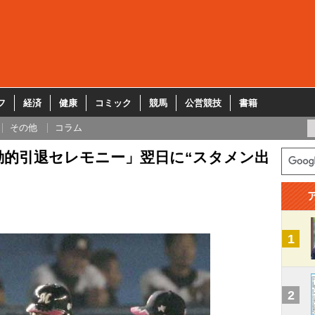
フ
経済
健康
コミック
競馬
公営競技
書籍
その他
コラム
動的引退セレモニー」翌日に“スタメン出
1
2