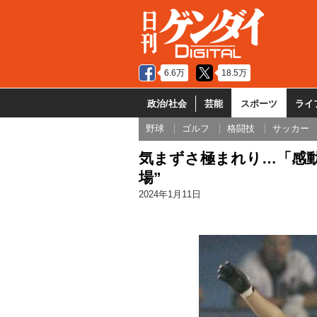
6.6万
18.5万
政治/社会
芸能
スポーツ
ライ
野球
ゴルフ
格闘技
サッカー
気まずさ極まれり…「感
場”
2024年1月11日