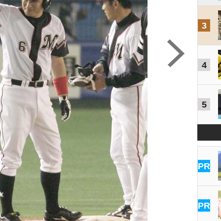
3
4
5
PR
PR