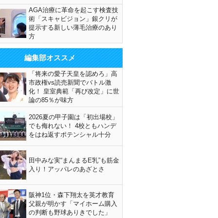
AGA治療に革命を起こす検査技
術「スキャビジョン」銀クリが
提示する新しい薄毛治療のあり
方
編集部オススメ
「将来の愛子天皇を認めろ」高
市政権vs読売新聞でバトル激
化！ 皇室典範「再び改定」に世
論の85％が味方
2026夏の甲子園は「初出場校」
でも侮れない！ 4校ともハンデ
をはね返すポテンシャル十分
田中みな実“まんまるE乳”も筋金
入り！アッパレのあざとさ
阪神1位・森下翔太を英才教育
父親が明かす「マイホーム購入
の判断も野球ありきでした」