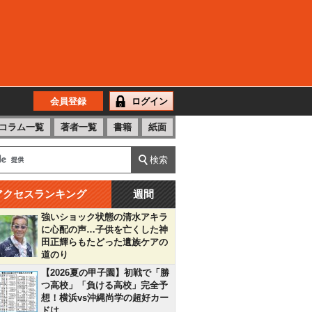
会員登録
ログイン
コラム一覧
著者一覧
書籍
紙面
アクセスランキング
週間
強いショック状態の清水アキラ
に心配の声…子供を亡くした神
田正輝らもたどった遺族ケアの
道のり
【2026夏の甲子園】初戦で「勝
つ高校」「負ける高校」完全予
想！横浜vs沖縄尚学の超好カー
ドは…