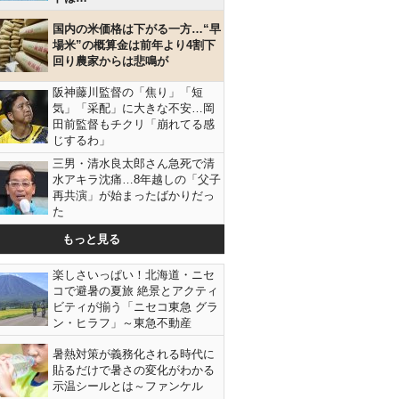
国内の米価格は下がる一方…“早
場米”の概算金は前年より4割下
回り農家からは悲鳴が
阪神藤川監督の「焦り」「短
気」「采配」に大きな不安…岡
田前監督もチクリ「崩れてる感
じするわ」
三男・清水良太郎さん急死で清
水アキラ沈痛…8年越しの「父子
再共演」が始まったばかりだっ
た
もっと見る
楽しさいっぱい！北海道・ニセ
コで避暑の夏旅 絶景とアクティ
ビティが揃う「ニセコ東急 グラ
ン・ヒラフ」～東急不動産
暑熱対策が義務化される時代に
貼るだけで暑さの変化がわかる
示温シールとは～ファンケル