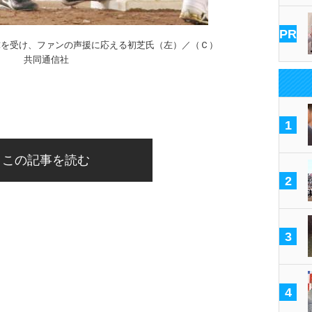
PR
球を受け、ファンの声援に応える初芝氏（左）／（Ｃ）
共同通信社
1
この記事を読む
2
3
4