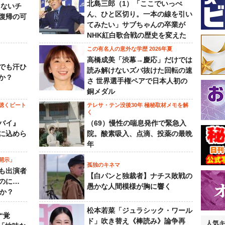
北島三郎（1）「ここでいっぺ
らないチ
ん、ひと区切り。一本の線を引い
復帰の可
てみたい」サブちゃんの卒業が
NHK紅白歌合戦の歴史を変えた
この有名人の意外な学歴 2026年夏
高橋成美「渋幕→慶応」だけでは
でも汗ひ
読み解けないズバ抜けた回転の速
か？
さ 世界選手権ペアで日本人初の
銅メダル
聴くビート
テレサ・テン没後30年 極秘取材メモを解
く
バイ』
（69）慢性の喘息発作で緊急入
に込めら
院。酸素吸入、点滴、投薬の最晩
年
開示」
孤独のキネマ
も出演者
【白パンと独裁者】ナチス敗戦の
のに…
愚かな人間模様が胸に響く
すか？
松本若菜「ジュラシック・ワール
“覚
ド」吹き替え《棒読み》論争再
人気