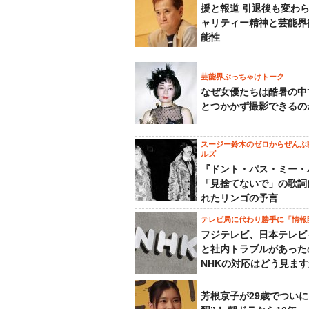
援と報道 引退後も変わ
ャリティー精神と芸能界
能性
芸能界ぶっちゃけトーク
なぜ女優たちは酷暑の中
とつかかず撮影できるの
スージー鈴木のゼロからぜんぶ
ルズ
『ドント・パス・ミー・
「見捨てないで」の歌詞
れたリンゴの予言
テレビ局に代わり勝手に「情報
フジテレビ、日本テレビ
と社内トラブルがあった
NHKの対応はどう見ま
芳根京子が29歳でついに