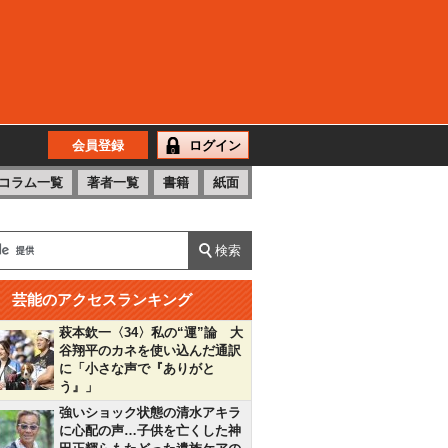
会員登録
ログイン
コラム一覧
著者一覧
書籍
紙面
芸能のアクセスランキング
萩本欽一〈34〉私の“運”論 大
谷翔平のカネを使い込んだ通訳
に「小さな声で『ありがと
う』」
強いショック状態の清水アキラ
に心配の声…子供を亡くした神