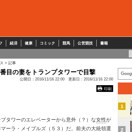
フ
経済
健康
コミック
競馬
公営競技
書籍
ス
記事
2番目の妻をトランプタワーで目撃
公開日：
2016/11/16 22:00
更新日：
2016/11/16 22:00
印刷
1
プタワーのエレベーターから意外（？）な
女性
が
妻マーラ・メイプルズ（５３）だ。前夫の大統領選
2