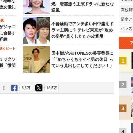
…「地味な
燃…暗雲漂う主演ドラマに新たな
板女優に
逆風
高校野
清水ア
年夏
不倫騒動でアンチ多い田中圭をド
がジャニ
ハラス
ラマ主演に？ テレビ東京が“攻め
に合格す
の姿勢”貫くしたたか皮算用
経緯
聴くビート
田中樹がSixTONESの美容番長に
ミックソ
「“めちゃくちゃイイ男の休日”っ
1
版「微笑
ていう見出しにしてください！」
2
う！
6.6万
18.5万
3
4