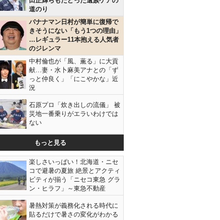
田正輝らもたどった遺族ケアの
道のり
バナナマン日村が簡単に復帰で
きそうにない「もう1つの理由」
…レギュラー11本抱える人気者
のジレンマ
中村倫也が「風、薫る」に大貢
献…妻・水卜麻美アナとの「ず
っと仲良く」「にこやかな」近
況
石原プロ「炊き出しの流儀」 被
災地一番乗りがエラいわけでは
ない
もっと見る
楽しさいっぱい！北海道・ニセ
コで避暑の夏旅 絶景とアクティ
ビティが揃う「ニセコ東急 グラ
ン・ヒラフ」～東急不動産
暑熱対策が義務化される時代に
貼るだけで暑さの変化がわかる