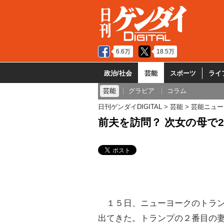
6.6万
18.5万
政治/社会
芸能
スポーツ
ライ
芸能
グラビア
コラム
日刊ゲンダイDIGITAL
芸能
芸能ニュー
前夫を訪問？ 次女の母で
１５日、ニューヨークのトラン
出てきた。トランプの２番目の