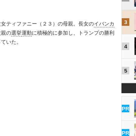
3
女ティファニー（２３）の母親。長女の
イバンカ
父親の
選挙
運動
に積極的に参加し、トランプの勝利
っていた。
4
5
PR
PR