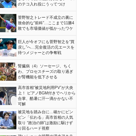
のテコ入れ役にうってつけ
菅野智之トレード不成立の裏に
致命的な“前科”…ここまで11勝4
敗でも市場価値が低かったワケ
巨人が今オフにも菅野智之を“買
戻し”へ…完全復活の元エースを
待つメジャーとの争奪戦
腎臓病（4）ソーセージ、ちく
わ、プロセスチーズの取り過ぎ
が腎機能を低下させる
高市首相“被災地利用PV”が大炎
上！ ピアノBGM付きでヘリから
合掌、酷暑に汗一滴かかない不
可解
被災地を踏み台に…確かにビン
ビン「伝わる」高市首相の人気
取り “政治の師”は激励に駆けず
り回るハード視察