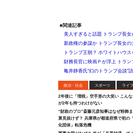
■関連記事
美人すぎると話題 トランプ長
新政権の参謀か トランプ長女
トランプ王朝？ ホワイトハウ
財務長官に映画Ｐが浮上 トラ
亀井静香氏“幻のトランプ会談”
政治・社会
スポーツ
ライ
2年後に「増税」空手形の大笑い こん
が2年も持つわけがない
“財政のプロ”斎藤元彦知事はなぜ粉飾
算見抜けず？ 兵庫県が都道府県で初の
化団体」転落危機