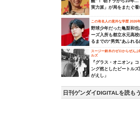
醒”！ 朝ドラから10年
実力派」が局をまたぐ看
この有名人の意外な学歴 2026
野球少年だった亀梨和也
ーズ入所も都立水元高校
るまでの“男気”あふれる
スージー鈴木のゼロからぜんぶ
ルズ
『グラス・オニオン』コ
ング然としたビートルズ
がえし」
日刊ゲンダイDIGITALを読も