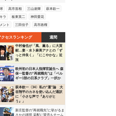
球
高市首相
三山凌輝
萩本欽一
キラ
板東英二
神田愛花
メント
三田佳子
高市政権
アクセスランキング
週間
中村倫也が「風、薫る」に大貢
献…妻・水卜麻美アナとの「ず
っと仲良く」「にこやかな」近
況
欧州初の日本人指揮官誕生へ 森
保一監督の“再就職先”は「ベル
ギー1部の日系クラブ」一択か
萩本欽一〈34〉私の“運”論 大
谷翔平のカネを使い込んだ通訳
に「小さな声で『ありがと
う』」
新庄監督の“再就職先”に挙がるま
さかの球団 采配に賛否もチーム