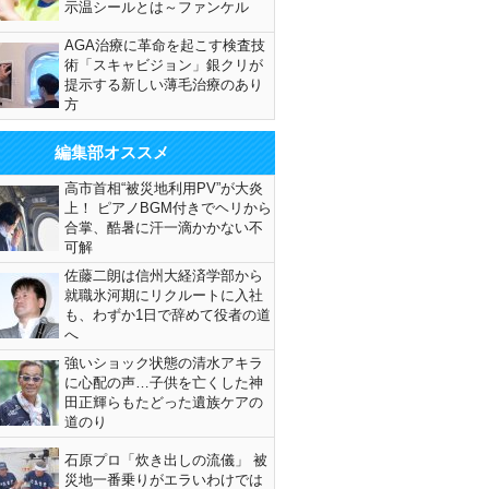
示温シールとは～ファンケル
AGA治療に革命を起こす検査技
術「スキャビジョン」銀クリが
提示する新しい薄毛治療のあり
方
編集部オススメ
高市首相“被災地利用PV”が大炎
上！ ピアノBGM付きでヘリから
合掌、酷暑に汗一滴かかない不
可解
佐藤二朗は信州大経済学部から
就職氷河期にリクルートに入社
も、わずか1日で辞めて役者の道
へ
強いショック状態の清水アキラ
に心配の声…子供を亡くした神
田正輝らもたどった遺族ケアの
道のり
石原プロ「炊き出しの流儀」 被
災地一番乗りがエラいわけでは