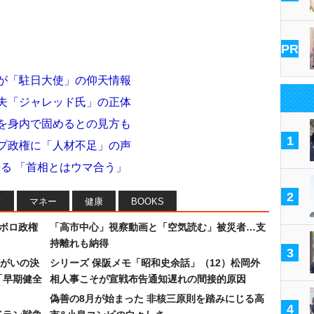
PR
女が「駐日大使」の仰天情報
の夫「ジャレッド氏」の正体
スを身内で固めるとの見方も
1
ンプ政権に「人材不足」の声
語る 「首相とはウマ合う」
2
フ
マネー
健康
BOOKS
なボロ政権
「高市中心」視察動画と「空気読む」被災者…支
持離れも納得
3
まがいの決
シリーズ 保阪メモ「昭和史余話」（12）松岡外
「早期健全
相人事こそが宣戦布告通知遅れの間接的原因
偽善の8月が始まった 非核三原則を踏みにじる高
4