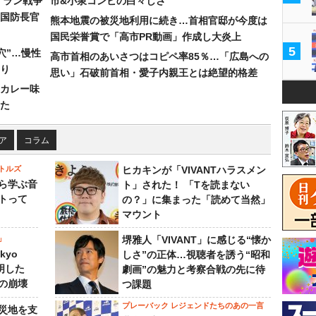
イラン戦争
市&小泉コンビの白々しさ
国防長官
熊本地震の被災地利用に続き…首相官邸が今度は
国民栄誉賞で「高市PR動画」作成し大炎上
5
穴”…慢性
高市首相のあいさつはコピペ率85％…「広島への
り
思い」石破前首相・愛子内親王とは絶望的格差
カレー味
た
ア
コラム
トルズ
ヒカキンが「VIVANTハラスメン
ら学ぶ音
ト」された！ 「Tを読まない
トって
の？」に集まった「読めて当然」
マウント
」
堺雅人「VIVANT」に感じる“懐か
kyo
しさ”の正体…視聴者を誘う“昭和
判明した
劇画”の魅力と考察合戦の先に待
の崩壊
つ課題
プレーバック レジェンドたちのあの一言
災地を支