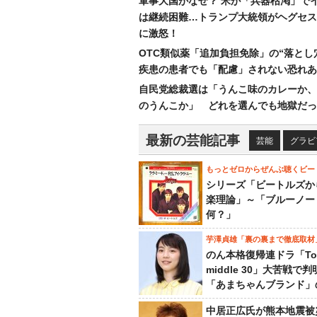
軍事大国がなぜ？ 米が「兵器枯渇」で
は継続困難…トランプ大統領がヘグセス
に激怒！
OTC類似薬「追加負担免除」の“落とし
疾患の患者でも「配慮」されない恐れあ
自民党総裁選は「うんこ味のカレーか、
のうんこか」 どれを選んでも地獄だっ
最新の芸能記事
芸能
グラビ
もっとゼロからぜんぶ聴くビー
シリーズ「ビートルズか
楽理論」～「ブルーノー
何？」
芋澤貞雄「裏の裏まで徹底取材
のん本格復帰連ドラ「To
middle 30」大苦戦で
「あまちゃんブランド」
中居正広氏が熊本地震被