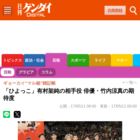
トピックス
政治・社会
芸能
スポーツ
ライフ
マネー
ボートレース
競輪
オートレース
芸能
グラビア
コラム
> 一覧へ
ギョーカイ“マル秘”雑記帳
「ひよっこ」有村架純の相手役 俳優・竹内涼真の期
待度
公開：
17/05/11 06:00
更新：
17/05/11 06:00