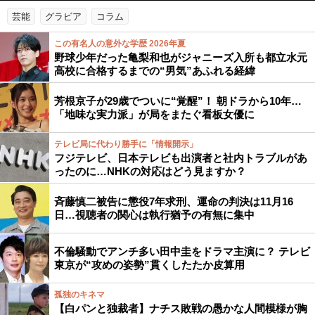
芸能
グラビア
コラム
この有名人の意外な学歴 2026年夏
野球少年だった亀梨和也がジャニーズ入所も都立水元
高校に合格するまでの“男気”あふれる経緯
芳根京子が29歳でついに“覚醒”！ 朝ドラから10年…
「地味な実力派」が局をまたぐ看板女優に
テレビ局に代わり勝手に「情報開示」
フジテレビ、日本テレビも出演者と社内トラブルがあ
ったのに…NHKの対応はどう見ますか？
斉藤慎二被告に懲役7年求刑、運命の判決は11月16
日…視聴者の関心は執行猶予の有無に集中
不倫騒動でアンチ多い田中圭をドラマ主演に？ テレビ
東京が“攻めの姿勢”貫くしたたか皮算用
孤独のキネマ
【白パンと独裁者】ナチス敗戦の愚かな人間模様が胸