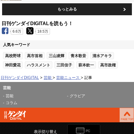
もっとみる
日刊ゲンダイDIGITALを読もう！
6.6万
18.5万
人気キーワード
高校野球
高市首相
三山凌輝
青木歌音
清水アキラ
神田愛花
ハラスメント
三田佳子
萩本欽一
高市政権
日刊ゲンダイDIGITAL
芸能
芸能ニュース
記事
芸能
芸能
グラビア
コラム
表示切り替え