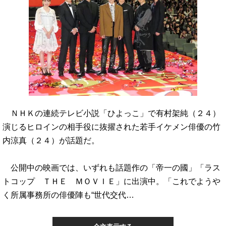
ＮＨＫの連続テレビ小説「ひよっこ」で有村架純（２４）
演じるヒロインの相手役に抜擢された若手イケメン俳優の竹
内涼真（２４）が話題だ。
公開中の映画では、いずれも話題作の「帝一の國」「ラス
トコップ ＴＨＥ ＭＯＶＩＥ」に出演中。「これでようや
く所属事務所の俳優陣も“世代交代…