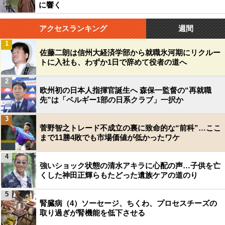
に響く
アクセスランキング
週間
1
佐藤二朗は信州大経済学部から就職氷河期にリクルー
トに入社も、わずか1日で辞めて役者の道へ
2
欧州初の日本人指揮官誕生へ 森保一監督の“再就職
先”は「ベルギー1部の日系クラブ」一択か
3
菅野智之トレード不成立の裏に致命的な“前科”…ここ
まで11勝4敗でも市場価値が低かったワケ
4
強いショック状態の清水アキラに心配の声…子供を亡
くした神田正輝らもたどった遺族ケアの道のり
5
腎臓病（4）ソーセージ、ちくわ、プロセスチーズの
取り過ぎが腎機能を低下させる