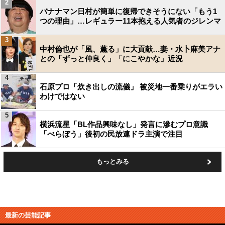
2
バナナマン日村が簡単に復帰できそうにない「もう1
つの理由」…レギュラー11本抱える人気者のジレンマ
3
中村倫也が「風、薫る」に大貢献…妻・水卜麻美アナ
との「ずっと仲良く」「にこやかな」近況
4
石原プロ「炊き出しの流儀」 被災地一番乗りがエラい
わけではない
5
横浜流星「BL作品興味なし」発言に滲むプロ意識
「べらぼう」後初の民放連ドラ主演で注目
もっとみる
最新の芸能記事