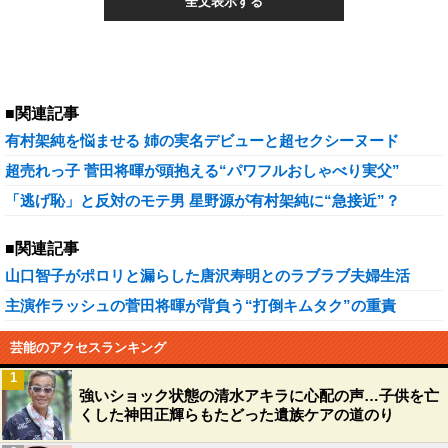
全文表示する
■関連記事
有村架純を悩ませる 姉の実名デビューと超セクシーヌード
超売れっ子 菅田将暉が頭抱える“パワフルおしゃべり実父”
「逃げ恥」と反対のモテ男 星野源が有村架純に“急接近”？
■関連記事
山口智子がポロリと漏らした唐沢寿明とのラブラブ夫婦生活
主演作ラッシュの菅田将暉が背負う“打倒キムタク”の重責
芸能のアクセスランキング
1
強いショック状態の清水アキラに心配の声…子供を亡
くした神田正輝らもたどった遺族ケアの道のり