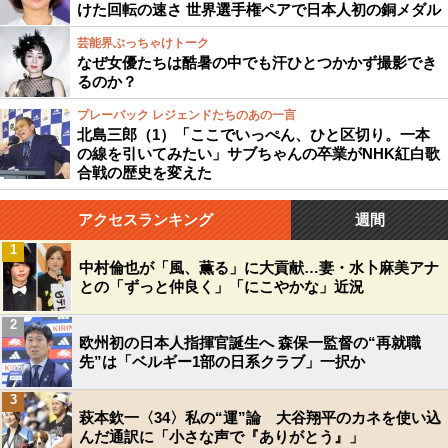
けた回転の速さ 世界選手権ペアで日本人初の銅メダル
芸能界ぶっちゃけトーク
なぜ女優たちは酷暑の中でも汗ひとつかかず撮影でき
るのか？
プレーバック レジェンドたちのあの一言
北島三郎（1）「ここでいっぺん、ひと区切り。一本
の線を引いてみたい」サブちゃんの卒業がNHK紅白歌
合戦の歴史を変えた
アクセスランキング
週間
1
中村倫也が「風、薫る」に大貢献…妻・水卜麻美アナ
との「ずっと仲良く」「にこやかな」近況
2
欧州初の日本人指揮官誕生へ 森保一監督の“再就職
先”は「ベルギー1部の日系クラブ」一択か
3
萩本欽一〈34〉私の“運”論 大谷翔平のカネを使い込
んだ通訳に「小さな声で『ありがとう』」