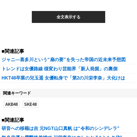
全文表示する
■関連記事
ジャニ―喜多川という“扇の要”を失った帝国の近未来予想図
トレンドは女優路線 様変わり芸能界「新人発掘」の裏側
HKT48卒業の兒玉遥 女優転身で「第2の川栄李奈」大化けは
関連キーワード
AKB48
SKE48
■関連記事
研音への移籍は吉 元NGT山口真帆 は“令和のシンデレラ”