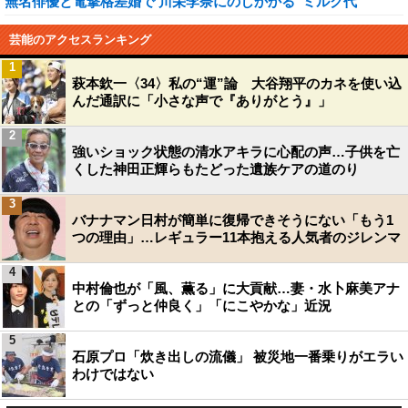
無名俳優と電撃格差婚で 川栄李奈にのしかかる“ミルク代”
芸能のアクセスランキング
1
萩本欽一〈34〉私の“運”論 大谷翔平のカネを使い込
んだ通訳に「小さな声で『ありがとう』」
2
強いショック状態の清水アキラに心配の声…子供を亡
くした神田正輝らもたどった遺族ケアの道のり
3
バナナマン日村が簡単に復帰できそうにない「もう1
つの理由」…レギュラー11本抱える人気者のジレンマ
4
中村倫也が「風、薫る」に大貢献…妻・水卜麻美アナ
との「ずっと仲良く」「にこやかな」近況
5
石原プロ「炊き出しの流儀」 被災地一番乗りがエラい
わけではない