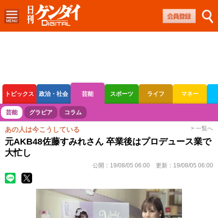
トピックス
政治・社会
芸能
スポーツ
ライフ
マネー
ボートレース
競輪
オートレース
芸能
グラビア
コラム
> 一覧へ
あの人は今こうしている
元AKB48佐藤すみれさん 卒業後はプロデュース業で
大忙し
公開：
19/08/05 06:00
更新：
19/08/05 06:00