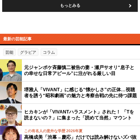
もっとみる
最新の芸能記事
芸能
グラビア
コラム
元ジャンポケ斉藤慎二被告の妻・瀬戸サオリ“息子と
の幸せな日常アピール”に注がれる厳しい目
堺雅人「VIVANT」に感じる“懐かしさ”の正体…視聴
者を誘う“昭和劇画”の魅力と考察合戦の先に待つ課題
ヒカキンが「VIVANTハラスメント」された！ 「Tを
読まないの？」に集まった「読めて当然」マウント
この有名人の意外な学歴 2026年夏
高橋成美「渋幕→慶応」だけでは読み解けないズバ抜