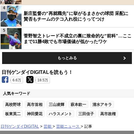
4
新庄監督の“再就職先”に挙がるまさかの球団 采配に
賛否もチームのテコ入れ役にうってつけ
5
菅野智之トレード不成立の裏に致命的な“前科”…ここ
まで11勝4敗でも市場価値が低かったワケ
もっとみる
日刊ゲンダイDIGITALを読もう！
6.6万
18.5万
人気キーワード
高校野球
高市首相
三山凌輝
萩本欽一
清水アキラ
板東英二
神田愛花
ハラスメント
三田佳子
高市政権
日刊ゲンダイDIGITAL
芸能
芸能ニュース
記事