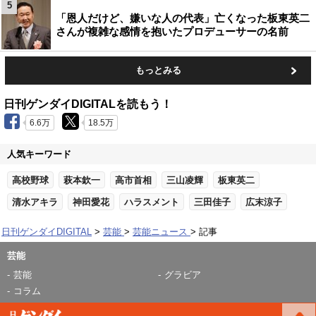
5
「恩人だけど、嫌いな人の代表」亡くなった板東英二
さんが複雑な感情を抱いたプロデューサーの名前
もっとみる
日刊ゲンダイDIGITALを読もう！
6.6万
18.5万
人気キーワード
高校野球
萩本欽一
高市首相
三山凌輝
板東英二
清水アキラ
神田愛花
ハラスメント
三田佳子
広末涼子
日刊ゲンダイDIGITAL
芸能
芸能ニュース
記事
芸能
芸能
グラビア
コラム