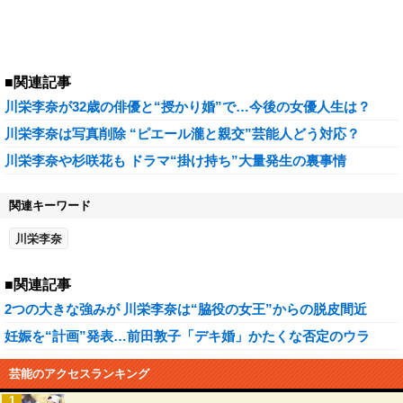
■関連記事
川栄李奈が32歳の俳優と“授かり婚”で…今後の女優人生は？
川栄李奈は写真削除 “ピエール瀧と親交”芸能人どう対応？
川栄李奈や杉咲花も ドラマ“掛け持ち”大量発生の裏事情
関連キーワード
川栄李奈
■関連記事
2つの大きな強みが 川栄李奈は“脇役の女王”からの脱皮間近
妊娠を“計画”発表…前田敦子「デキ婚」かたくな否定のウラ
芸能のアクセスランキング
1