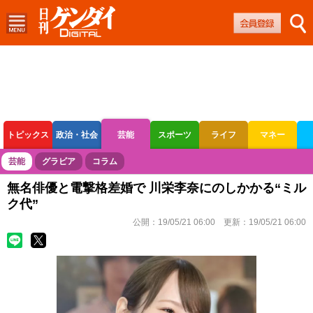
トピックス
政治・社会
芸能
スポーツ
ライフ
マネー
ボートレース
競輪
オートレース
芸能
グラビア
コラム
無名俳優と電撃格差婚で 川栄李奈にのしかかる“ミル
ク代”
公開：
19/05/21 06:00
更新：
19/05/21 06:00