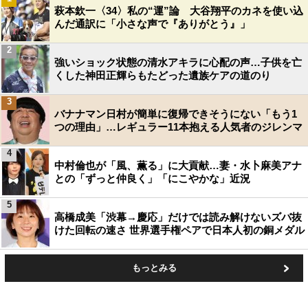
萩本欽一〈34〉私の“運”論 大谷翔平のカネを使い込
んだ通訳に「小さな声で『ありがとう』」
2
強いショック状態の清水アキラに心配の声…子供を亡
くした神田正輝らもたどった遺族ケアの道のり
3
バナナマン日村が簡単に復帰できそうにない「もう1
つの理由」…レギュラー11本抱える人気者のジレンマ
4
中村倫也が「風、薫る」に大貢献…妻・水卜麻美アナ
との「ずっと仲良く」「にこやかな」近況
5
高橋成美「渋幕→慶応」だけでは読み解けないズバ抜
けた回転の速さ 世界選手権ペアで日本人初の銅メダル
もっとみる