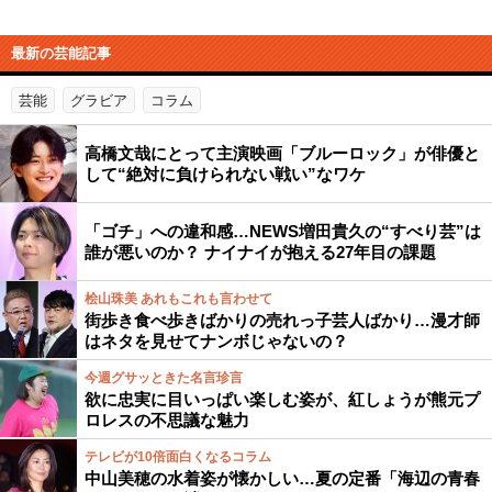
最新の芸能記事
芸能
グラビア
コラム
高橋文哉にとって主演映画「ブルーロック」が俳優と
して“絶対に負けられない戦い”なワケ
「ゴチ」への違和感…NEWS増田貴久の“すべり芸”は
誰が悪いのか？ ナイナイが抱える27年目の課題
桧山珠美 あれもこれも言わせて
街歩き食べ歩きばかりの売れっ子芸人ばかり…漫才師
はネタを見せてナンボじゃないの？
今週グサッときた名言珍言
欲に忠実に目いっぱい楽しむ姿が、紅しょうが熊元プ
ロレスの不思議な魅力
テレビが10倍面白くなるコラム
中山美穂の水着姿が懐かしい…夏の定番「海辺の青春