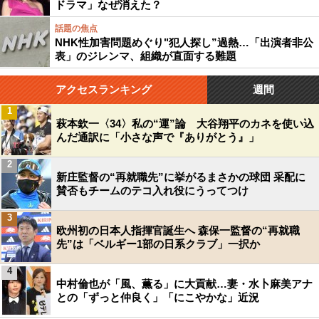
ドラマ」なぜ消えた？
話題の焦点
NHK性加害問題めぐり"犯人探し”過熱…「出演者非公
表」のジレンマ、組織が直面する難題
アクセスランキング
週間
1
萩本欽一〈34〉私の“運”論 大谷翔平のカネを使い込
んだ通訳に「小さな声で『ありがとう』」
2
新庄監督の“再就職先”に挙がるまさかの球団 采配に
賛否もチームのテコ入れ役にうってつけ
3
欧州初の日本人指揮官誕生へ 森保一監督の“再就職
先”は「ベルギー1部の日系クラブ」一択か
4
中村倫也が「風、薫る」に大貢献…妻・水卜麻美アナ
との「ずっと仲良く」「にこやかな」近況