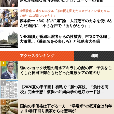
さんが複雑な感情を抱いたプロデューサーの名前
増田俊也 口述クロニクル「茶の間を変えたコメディアン 欽ちゃん
のぜ～んぶ話しちゃう！」
萩本欽一〈34〉私の“運”論 大谷翔平のカネを使い込
んだ通訳に「小さな声で『ありがとう』」
NHK職員が番組出演者からの性被害、PTSDで休職し
大激震…《番組名を公表しろ》と視聴者大合唱
アクセスランキング
週間
1
強いショック状態の清水アキラに心配の声…子供を亡
くした神田正輝らもたどった遺族ケアの道のり
2
【2026夏の甲子園】初戦で「勝つ高校」「負ける高
校」完全予想！横浜vs沖縄尚学の超好カードは…
3
国内の米価格は下がる一方…“早場米”の概算金は前年
より4割下回り農家からは悲鳴が