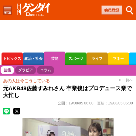
トピックス
政治・社会
芸能
スポーツ
ライフ
マネー
ボートレース
競輪
オートレース
芸能
グラビア
コラム
> 一覧へ
あの人は今こうしている
元AKB48佐藤すみれさん 卒業後はプロデュース業で
大忙し
公開：
19/08/05 06:00
更新：
19/08/05 06:00