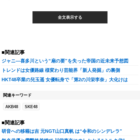
全文表示する
■関連記事
ジャニ―喜多川という“扇の要”を失った帝国の近未来予想図
トレンドは女優路線 様変わり芸能界「新人発掘」の裏側
HKT48卒業の兒玉遥 女優転身で「第2の川栄李奈」大化けは
関連キーワード
AKB48
SKE48
■関連記事
研音への移籍は吉 元NGT山口真帆 は“令和のシンデレラ”