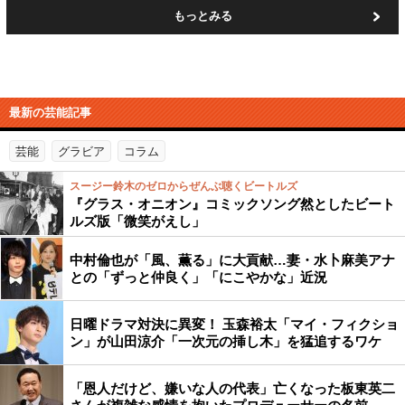
もっとみる
最新の芸能記事
芸能
グラビア
コラム
スージー鈴木のゼロからぜんぶ聴くビートルズ
『グラス・オニオン』コミックソング然としたビート
ルズ版「微笑がえし」
中村倫也が「風、薫る」に大貢献…妻・水卜麻美アナ
との「ずっと仲良く」「にこやかな」近況
日曜ドラマ対決に異変！ 玉森裕太「マイ・フィクショ
ン」が山田涼介「一次元の挿し木」を猛追するワケ
「恩人だけど、嫌いな人の代表」亡くなった板東英二