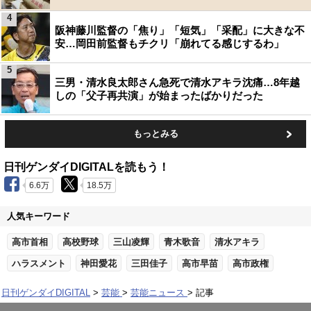
4
阪神藤川監督の「焦り」「短気」「采配」に大きな不
安…岡田前監督もチクリ「崩れてる感じするわ」
5
三男・清水良太郎さん急死で清水アキラ沈痛…8年越
しの「父子再共演」が始まったばかりだった
もっとみる
日刊ゲンダイDIGITALを読もう！
6.6万
18.5万
人気キーワード
高市首相
高校野球
三山凌輝
青木歌音
清水アキラ
ハラスメント
神田愛花
三田佳子
高市早苗
高市政権
日刊ゲンダイDIGITAL
芸能
芸能ニュース
記事