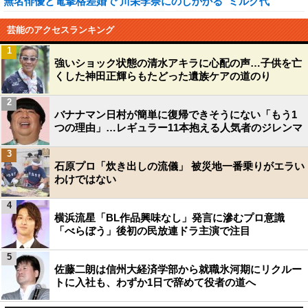
無名俳優と電撃格差婚で 川栄李奈にのしかかる“ミルク代”
芸能のアクセスランキング
1
強いショック状態の清水アキラに心配の声…子供を亡
くした神田正輝らもたどった遺族ケアの道のり
2
バナナマン日村が簡単に復帰できそうにない「もう1
つの理由」…レギュラー11本抱える人気者のジレンマ
3
石原プロ「炊き出しの流儀」 被災地一番乗りがエラい
わけではない
4
横浜流星「BL作品興味なし」発言に滲むプロ意識
「べらぼう」後初の民放連ドラ主演で注目
5
佐藤二朗は信州大経済学部から就職氷河期にリクルー
トに入社も、わずか1日で辞めて役者の道へ