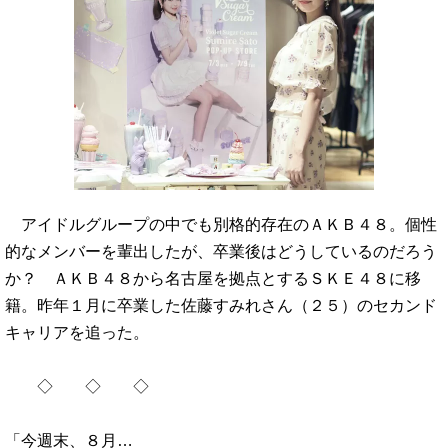
アイドルグループの中でも別格的存在のＡＫＢ４８。個性
的なメンバーを輩出したが、卒業後はどうしているのだろう
か？ ＡＫＢ４８から名古屋を拠点とするＳＫＥ４８に移
籍。昨年１月に卒業した佐藤すみれさん（２５）のセカンド
キャリアを追った。
◇ ◇ ◇
「今週末、８月…