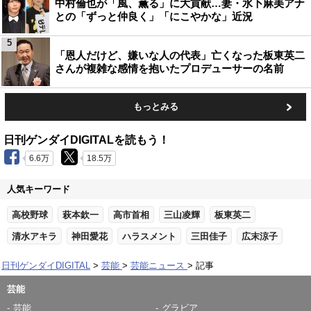
中村倫也が「風、薫る」に大貢献…妻・水卜麻美アナ
との「ずっと仲良く」「にこやかな」近況
5
「恩人だけど、嫌いな人の代表」亡くなった板東英二
さんが複雑な感情を抱いたプロデューサーの名前
もっとみる
日刊ゲンダイDIGITALを読もう！
6.6万
18.5万
人気キーワード
高校野球
萩本欽一
高市首相
三山凌輝
板東英二
清水アキラ
神田愛花
ハラスメント
三田佳子
広末涼子
日刊ゲンダイDIGITAL
芸能
芸能ニュース
記事
芸能
芸能
グラビア