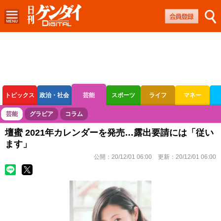
トピックス
政治・社会
芸能
スポーツ
ライフ
マネー
ボートレース
競輪
オートレース
芸能
グラビア
コラム
壇蜜 2021年カレンダーを発売…露出要請には「従い
ます」
公開：
20/12/01 06:00
更新：
20/12/01 06:00