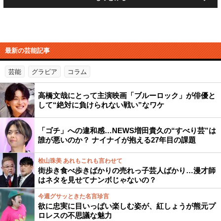
最新の芸能記事
芸能
グラビア
コラム
高橋文哉にとって主演映画「ブルーロック」が俳優と
して“絶対に負けられない戦い”なワケ
「ゴチ」への違和感…NEWS増田貴久の“すべり芸”は
誰が悪いのか？ ナイナイが抱える27年目の課題
桧山珠美 あれもこれも言わせて
街歩き食べ歩きばかりの売れっ子芸人ばかり…漫才師
はネタを見せてナンボじゃないの？
今週グサッときた名言珍言
欲に忠実に目いっぱい楽しむ姿が、紅しょうが熊元プ
ロレスの不思議な魅力