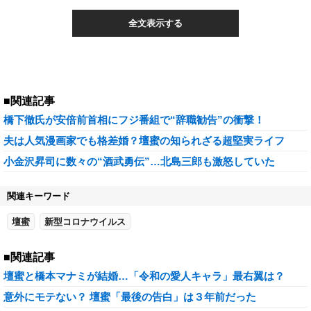
全文表示する
■関連記事
橋下徹氏が安倍前首相にフジ番組で“辞職勧告”の衝撃！
夫は人気漫画家でも格差婚？壇蜜の知られざる超堅実ライフ
小金沢昇司に数々の“酒武勇伝”…北島三郎も激怒していた
関連キーワード
壇蜜
新型コロナウイルス
■関連記事
壇蜜と橋本マナミが結婚…「令和の愛人キャラ」最右翼は？
意外にモテない？ 壇蜜「最後の告白」は３年前だった