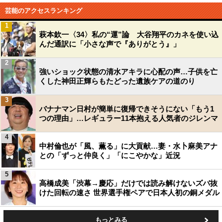
芸能のアクセスランキング
1
萩本欽一〈34〉私の“運”論 大谷翔平のカネを使い込
んだ通訳に「小さな声で『ありがとう』」
2
強いショック状態の清水アキラに心配の声…子供を亡
くした神田正輝らもたどった遺族ケアの道のり
3
バナナマン日村が簡単に復帰できそうにない「もう1
つの理由」…レギュラー11本抱える人気者のジレンマ
4
中村倫也が「風、薫る」に大貢献…妻・水卜麻美アナ
との「ずっと仲良く」「にこやかな」近況
5
高橋成美「渋幕→慶応」だけでは読み解けないズバ抜
けた回転の速さ 世界選手権ペアで日本人初の銅メダル
もっとみる