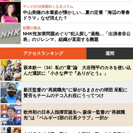
テレビが10倍面白くなるコラム
中山美穂の水着姿が懐かしい…夏の定番「海辺の青春
ドラマ」なぜ消えた？
話題の焦点
NHK性加害問題めぐり"犯人探し”過熱…「出演者非公
表」のジレンマ、組織が直面する難題
アクセスランキング
週間
1
萩本欽一〈34〉私の“運”論 大谷翔平のカネを使い込
んだ通訳に「小さな声で『ありがとう』」
2
新庄監督の“再就職先”に挙がるまさかの球団 采配に
賛否もチームのテコ入れ役にうってつけ
3
欧州初の日本人指揮官誕生へ 森保一監督の“再就職
先”は「ベルギー1部の日系クラブ」一択か
4