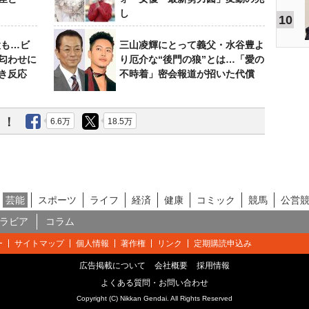
し
10
設も…ビ
三山凌輝にとって義父・水谷豊よ
匂わせに
り厄介な“後門の狼”とは…「愛の
き反応
不時着」密会報道が招いた代償
う！
6.6万
18.5万
芸能
スポーツ
ライフ
経済
健康
コミック
競馬
公営
ラビア
コラム
ー
サイトマップ
個人情報
著作権
リンク
定期購読申込み
広告掲載について
会社概要
採用情報
よくある質問・お問い合わせ
Copyright (C) Nikkan Gendai. All Rights Reserved