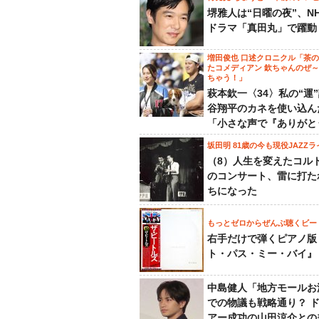
堺雅人は“日曜の夜”、N
ドラマ「真田丸」で躍動
増田俊也 口述クロニクル「茶
たコメディアン 欽ちゃんのぜ
ちゃう！」
萩本欽一〈34〉私の“運
谷翔平のカネを使い込ん
「小さな声で『ありがと
坂田明 81歳の今も現役JAZZラ
（8）人生を変えたコル
のコンサート、雷に打た
ちになった
もっとゼロからぜんぶ聴くビー
右手だけで弾くピアノ版
ト・パス・ミー・バイ』
中島健人「地方モールお
での物議も戦略通り？ 
アー成功の山田涼介との