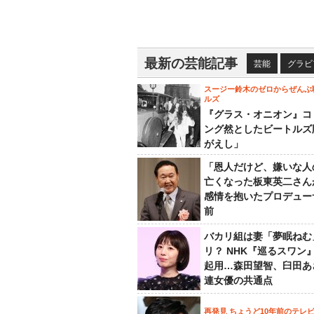
最新の芸能記事
芸能
グラビ
スージー鈴木のゼロからぜんぶ
ルズ
『グラス・オニオン』コ
ング然としたビートルズ
がえし」
「恩人だけど、嫌いな人
亡くなった板東英二さん
感情を抱いたプロデュー
前
バカリ組は妻「夢眠ねむ
リ？ NHK『巡るスワン
起用…森田望智、臼田あ
連女優の共通点
再発見 ちょうど10年前のテレ