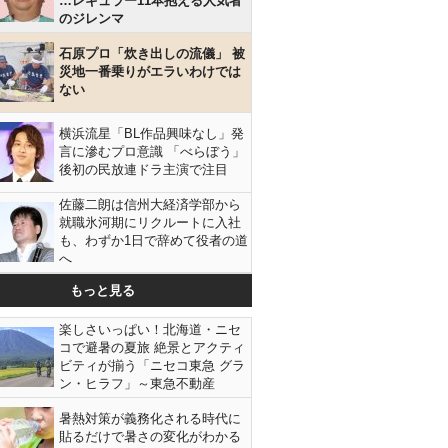
…レギュラー11本抱える人気者
のジレンマ
石原プロ「炊き出しの流儀」 被
災地一番乗りがエラいわけでは
ない
横浜流星「BL作品興味なし」発
言に滲むプロ意識 「べらぼう」
後初の民放連ドラ主演で注目
佐藤二朗は信州大経済学部から
就職氷河期にリクルートに入社
も、わずか1日で辞めて役者の道
へ
もっと見る
楽しさいっぱい！北海道・ニセ
コで避暑の夏旅 絶景とアクティ
ビティが揃う「ニセコ東急 グラ
ン・ヒラフ」～東急不動産
暑熱対策が義務化される時代に
貼るだけで暑さの変化がわかる