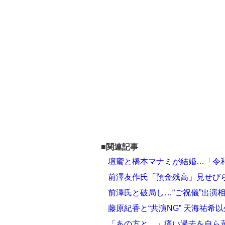
■関連記事
壇蜜と橋本マナミが結婚…「令
前澤友作氏「預金残高」見せび
前澤氏と破局し…“ご祝儀”出演
藤原紀香と“共演NG” 天海祐希
「あの方と…」痛い過去を自ら