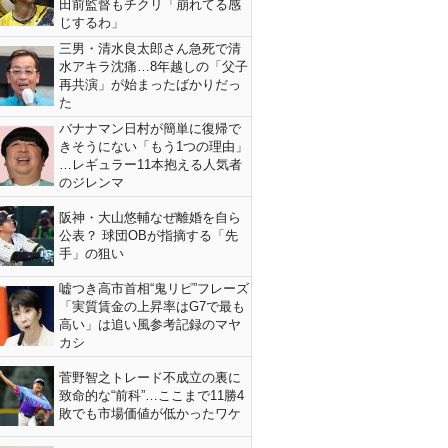
田前監督もチクリ「崩れてる感
じするわ」
三男・清水良太郎さん急死で清
水アキラ沈痛…8年越しの「父子
再共演」が始まったばかりだっ
た
バナナマン日村が簡単に復帰で
きそうにない「もう1つの理由」
…レギュラー11本抱える人気者
のジレンマ
阪神・大山悠輔なぜ離婚を自ら
公表？ 球団OBが指摘する「先
手」の狙い
嘘つき高市首相“鬼リピ”フレーズ
「実質賃金の上昇率はG7で最も
高い」は追い風参考記録のマヤ
カシ
菅野智之トレード不成立の裏に
致命的な“前科”…ここまで11勝4
敗でも市場価値が低かったワケ