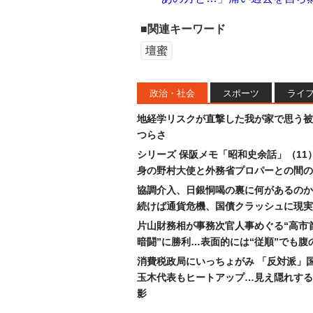
■関連キーワード
壇蜜
政治・社会
スポーツ
ライ
地経学リスクが直撃した我が家で思う被
つらさ
シリーズ 保阪メモ「昭和史余話」（11
身の野村大使と外務省プロパーとの間の
協調介入、日銀恫喝の裏に何があるのか
続けば通貨危機、国債クラッシュに現実
片山財務相が事務次官人事めぐる“高市
暗闘”に勝利…表面的には“従順”でも腹
消費税政局にいっちょがみ 「反対派」
玉木代表もヒートアップ…見え隠れする
影