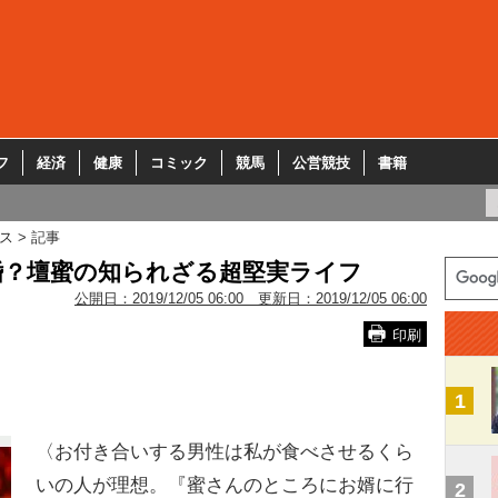
フ
経済
健康
コミック
競馬
公営競技
書籍
ス
記事
婚？壇蜜の知られざる超堅実ライフ
公開日：
2019/12/05 06:00
更新日：
2019/12/05 06:00
印刷
1
〈お付き合いする男性は私が食べさせるくら
いの人が理想。『蜜さんのところにお婿に行
2