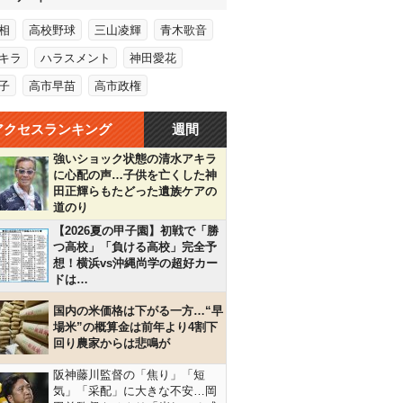
相
高校野球
三山凌輝
青木歌音
キラ
ハラスメント
神田愛花
子
高市早苗
高市政権
アクセスランキング
週間
強いショック状態の清水アキラ
に心配の声…子供を亡くした神
田正輝らもたどった遺族ケアの
道のり
【2026夏の甲子園】初戦で「勝
つ高校」「負ける高校」完全予
想！横浜vs沖縄尚学の超好カー
ドは…
国内の米価格は下がる一方…“早
場米”の概算金は前年より4割下
回り農家からは悲鳴が
阪神藤川監督の「焦り」「短
気」「采配」に大きな不安…岡