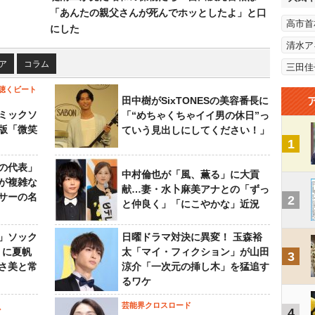
「あんたの親父さんが死んでホッとしたよ」と口
高市首
にした
清水ア
ア
コラム
三田佳
聴くビート
田中樹がSixTONESの美容番長に
ミックソ
「“めちゃくちゃイイ男の休日”っ
版「微笑
ていう見出しにしてください！」
1
の代表」
中村倫也が「風、薫る」に大貢
が複雑な
献…妻・水卜麻美アナとの「ずっ
サーの名
2
と仲良く」「にこやかな」近況
」ソック
日曜ドラマ対決に異変！ 玉森裕
』に夏帆
太「マイ・フィクション」が山田
3
さ美と常
涼介「一次元の挿し木」を猛追す
るワケ
芸能界クロスロード
4
ビ