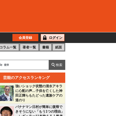
会員登録
ログイン
コラム一覧
著者一覧
書籍
紙面
芸能のアクセスランキング
強いショック状態の清水アキラ
に心配の声…子供を亡くした神
田正輝らもたどった遺族ケアの
道のり
バナナマン日村が簡単に復帰で
きそうにない「もう1つの理由」