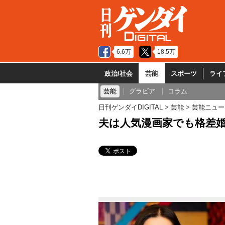
6.6万
18.5万
政治/社会
芸能
スポーツ
ライ
芸能
グラビア
コラム
日刊ゲンダイDIGITAL
芸能
芸能ニュー
夫は人気漫画家でも格差