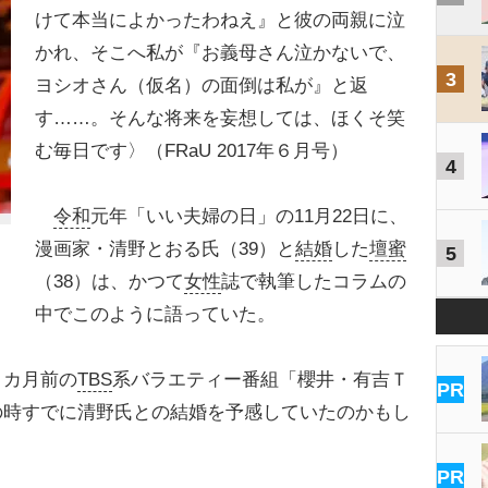
けて本当によかったわねえ』と彼の両親に泣
かれ、そこへ私が『お義母さん泣かないで、
3
ヨシオさん（仮名）の面倒は私が』と返
す……。そんな将来を妄想しては、ほくそ笑
む毎日です〉（FRaU 2017年６月号）
4
令和
元年「いい夫婦の日」の11月22日に、
漫画家・清野とおる氏（39）と
結婚
した
壇蜜
5
（38）は、かつて
女性
誌で執筆したコラムの
中でこのように語っていた。
カ月前の
TBS
系バラエティー番組「櫻井・有吉Ｔ
PR
の時すでに清野氏との結婚を予感していたのかもし
PR