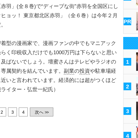
羽」(全８巻)で“ディープな街”赤羽を全国区にし
ヒョッ！ 東京都北区赤羽」（全６巻）は今年２月
PR
だ。
密着型の漫画家で、漫画ファンの中でもマニアック
らく印税収入だけでも1000万円は下らないと思い
く及ばないでしょう。壇蜜さんはテレビやラジオの
1
と専属契約を結んでいます。
副業
の
投資
や駐車場経
に近いと言われています。経済的には超がつくほど
2
能ライター・弘世一紀氏）
3
2
3
4
次へ
>>
4