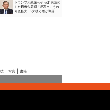
トランプ大統領もそっぽ 表面化
した日米包囲網「反高市」うね
り急拡大…2大後ろ盾が剥落
競技
写真
書籍