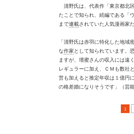
清野氏は、代表作「東京都北区赤
たことで知られ、続編である「ウ
まで
連載
されていた人気漫画家
「清野氏は赤羽に特化した地域
な
作家
として知られています。恐
ますが、壇蜜さんの収入には遠
レギュラーに加え、ＣＭも数社
営も加えると推定年収は１億円
の格差婚になりそうです」（芸
1