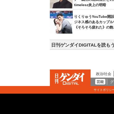
timelesz炎上の明暗
りくりゅうYouTube開
ジネス感のあるカップル
《そろそろ疲れた》の飽
日刊ゲンダイDIGITALを読も
政治/社会
芸能
グ
サイトポリシ