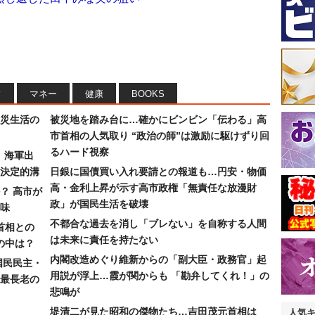
フ
マネー
健康
BOOKS
災生活の
被災地を踏み台に…確かにビンビン「伝わる」高
市首相の人気取り “政治の師”は激励に駆けずり回
るハード視察
）海軍出
決定的溝
日銀に国債買い入れ要請との報道も…円安・物価
高・金利上昇が示す高市政権「無責任な放漫財
？ 高市が
政」が国民生活を破壊
味
不都合な過去を消し「ブレない」を自称する人間
首相との
は未来に責任を持たない
の中は？
内閣改造めぐり維新からの「副大臣・政務官」起
国民民主・
用説が浮上…霞が関からも 「勘弁してくれ！」の
最長老の
悲鳴が
堤清二が見た昭和の傑物たち…吉田茂元首相は
人気