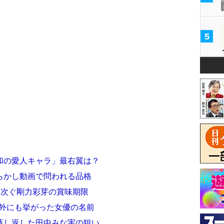
5
和の愛人キャラ」最右翼は？
らかし動画で問われる品格
相次ぐ剛力彩芽の賞味期限
以外にも挙がった女優の名前
蒸し返した田中みな実の狙い