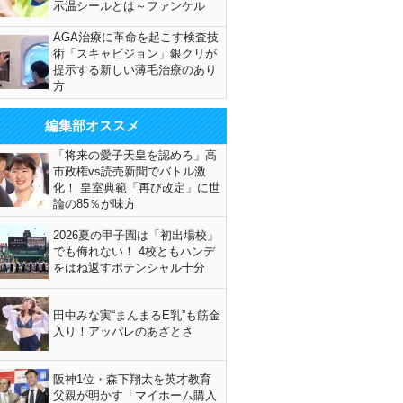
示温シールとは～ファンケル
AGA治療に革命を起こす検査技
術「スキャビジョン」銀クリが
提示する新しい薄毛治療のあり
方
編集部オススメ
「将来の愛子天皇を認めろ」高
市政権vs読売新聞でバトル激
化！ 皇室典範「再び改定」に世
論の85％が味方
2026夏の甲子園は「初出場校」
でも侮れない！ 4校ともハンデ
をはね返すポテンシャル十分
田中みな実“まんまるE乳”も筋金
入り！アッパレのあざとさ
阪神1位・森下翔太を英才教育
父親が明かす「マイホーム購入