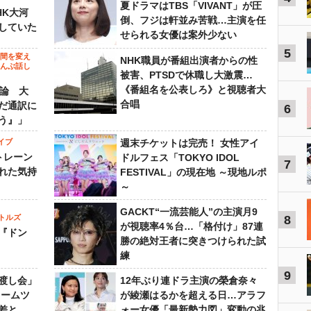
夏ドラマはTBS「VIVANT」が圧
HK大河
倒、フジは軒並み苦戦…主演を任
していた
せられる女優は案外少ない
5
の間を変え
NHK職員が番組出演者からの性
～んぶ話し
被害、PTSDで休職し大激震…
《番組名を公表しろ》と視聴者大
”論 大
合唱
だ通訳に
6
う』」
イブ
週末チケットは完売！ 女性アイ
トレーン
ドルフェス「TOKYO IDOL
7
れた気持
FESTIVAL」の現在地 ～現地ルポ
～
GACKT“一流芸能人”の主演月9
トルズ
8
が視聴率4％台…「格付け」87連
『ドン
勝の絶対王者に突きつけられた試
練
9
渡し会」
12年ぶり連ドラ主演の榮倉奈々
ドームツ
が綾瀬はるかを超える日…アラフ
差と
ォー女優「最新勢力図」変動の兆