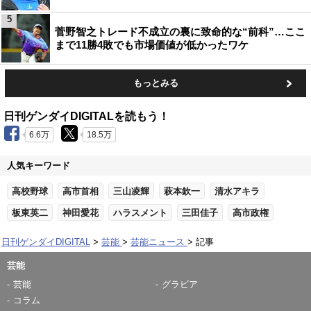
5
菅野智之トレード不成立の裏に致命的な“前科”…ここ
まで11勝4敗でも市場価値が低かったワケ
もっとみる
日刊ゲンダイDIGITALを読もう！
6.6万
18.5万
人気キーワード
高校野球
高市首相
三山凌輝
萩本欽一
清水アキラ
板東英二
神田愛花
ハラスメント
三田佳子
高市政権
日刊ゲンダイDIGITAL
芸能
芸能ニュース
記事
芸能
芸能
グラビア
コラム