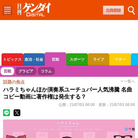
トピックス
政治・社会
芸能
スポーツ
ライフ
マネー
ボートレース
競輪
オートレース
芸能
グラビア
コラム
> 一覧へ
話題の焦点
ハラミちゃんほか演奏系ユーチュバー人気沸騰 名曲
コピー動画に著作権は発生する？
公開：
21/07/01 06:00
更新：
21/07/01 06:00