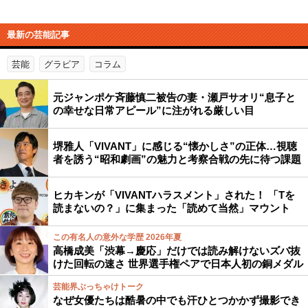
最新の芸能記事
芸能
グラビア
コラム
元ジャンポケ斉藤慎二被告の妻・瀬戸サオリ“息子と
の幸せな日常アピール”に注がれる厳しい目
堺雅人「VIVANT」に感じる“懐かしさ”の正体…視聴
者を誘う“昭和劇画”の魅力と考察合戦の先に待つ課題
ヒカキンが「VIVANTハラスメント」された！ 「Tを
読まないの？」に集まった「読めて当然」マウント
この有名人の意外な学歴 2026年夏
高橋成美「渋幕→慶応」だけでは読み解けないズバ抜
けた回転の速さ 世界選手権ペアで日本人初の銅メダル
芸能界ぶっちゃけトーク
なぜ女優たちは酷暑の中でも汗ひとつかかず撮影でき