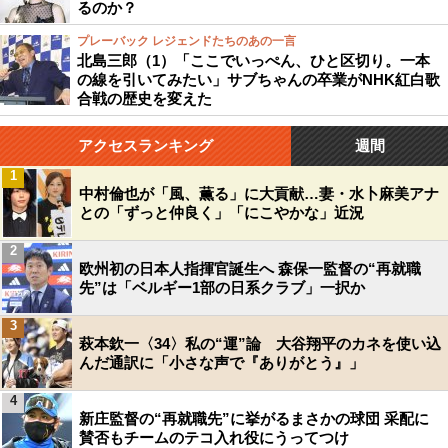
るのか？
プレーバック レジェンドたちのあの一言
北島三郎（1）「ここでいっぺん、ひと区切り。一本
の線を引いてみたい」サブちゃんの卒業がNHK紅白歌
合戦の歴史を変えた
アクセスランキング
週間
1
中村倫也が「風、薫る」に大貢献…妻・水卜麻美アナ
との「ずっと仲良く」「にこやかな」近況
2
欧州初の日本人指揮官誕生へ 森保一監督の“再就職
先”は「ベルギー1部の日系クラブ」一択か
3
萩本欽一〈34〉私の“運”論 大谷翔平のカネを使い込
んだ通訳に「小さな声で『ありがとう』」
4
新庄監督の“再就職先”に挙がるまさかの球団 采配に
賛否もチームのテコ入れ役にうってつけ