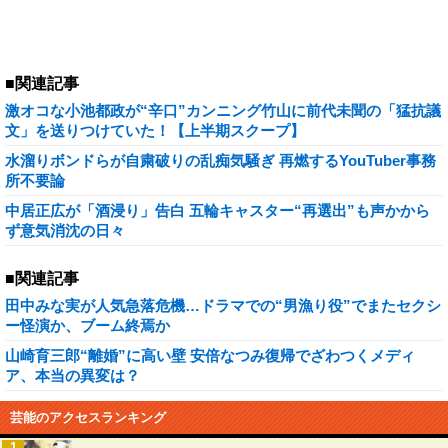
■関連記事
激オコな小池都政が“辛口”カンニング竹山に前代未聞の「猛抗議
文」を送りつけていた！【上半期スクープ】
水溜りボンドらが自粛破りの乱痴気騒ぎ 再燃するYouTuber事務
所不要論
中居正広が「酒浸り」告白 五輪キャスター“再選出”も声かから
ず意気消沈の日々
■関連記事
田中みな実が人気急落危機…ドラマでの“男漁り役”でまたセクシ
ー怪演か、ブーム終焉か
山崎育三郎“離婚”に高い壁 安倍なつみ復帰でざわつくメディ
ア、本当の異変は？
芸能のアクセスランキング
1