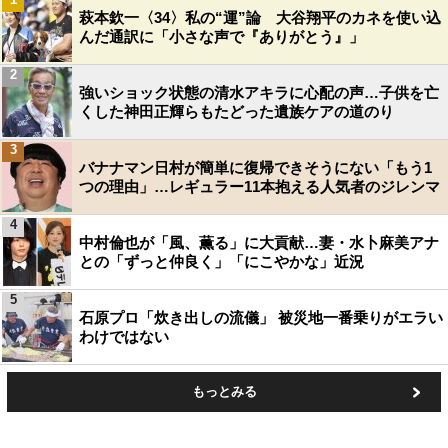
萩本欽一〈34〉私の“運”論 大谷翔平のカネを使い込
んだ通訳に「小さな声で『ありがとう』」
2
強いショック状態の清水アキラに心配の声…子供を亡
くした神田正輝らもたどった遺族ケアの道のり
3
バナナマン日村が簡単に復帰できそうにない「もう1
つの理由」…レギュラー11本抱える人気者のジレンマ
4
中村倫也が「風、薫る」に大貢献…妻・水卜麻美アナ
との「ずっと仲良く」「にこやかな」近況
5
石原プロ「炊き出しの流儀」 被災地一番乗りがエラい
わけではない
もっとみる