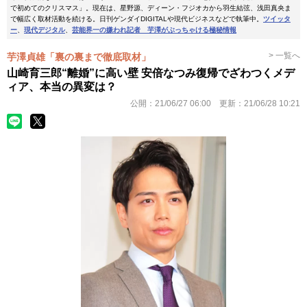
で初めてのクリスマス」。現在は、星野源、ディーン・フジオカから羽生結弦、浅田真央ま
で幅広く取材活動を続ける。日刊ゲンダイDIGITALや現代ビジネスなどで執筆中。
ツイッタ
ー
、
現代デジタル
、
芸能界一の嫌われ記者 芋澤がぶっちゃける極秘情報
> 一覧へ
芋澤貞雄「裏の裏まで徹底取材」
山崎育三郎“離婚”に高い壁 安倍なつみ復帰でざわつくメデ
ィア、本当の異変は？
公開：
21/06/27 06:00
更新：
21/06/28 10:21