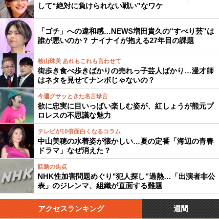
して“絶対に負けられない戦い”なワケ
「ゴチ」への違和感…NEWS増田貴久の“すべり芸”は
誰が悪いのか？ ナイナイが抱える27年目の課題
桧山珠美 あれもこれも言わせて
街歩き食べ歩きばかりの売れっ子芸人ばかり…漫才師
はネタを見せてナンボじゃないの？
今週グサッときた名言珍言
欲に忠実に目いっぱい楽しむ姿が、紅しょうが熊元プ
ロレスの不思議な魅力
テレビが10倍面白くなるコラム
中山美穂の水着姿が懐かしい…夏の定番「海辺の青春
ドラマ」なぜ消えた？
話題の焦点
NHK性加害問題めぐり"犯人探し”過熱…「出演者非公
表」のジレンマ、組織が直面する難題
アクセスランキング
週間