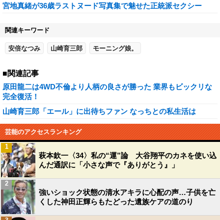
宮地真緒が36歳ラストヌード写真集で魅せた正統派セクシー
関連キーワード
安倍なつみ
山崎育三郎
モーニング娘。
■関連記事
原田龍二は4WD不倫より人柄の良さが勝った 業界もビックリな
完全復活！
山崎育三郎「エール」に出待ちファン なっちとの私生活は
芸能のアクセスランキング
1
萩本欽一〈34〉私の“運”論 大谷翔平のカネを使い込
んだ通訳に「小さな声で『ありがとう』」
2
強いショック状態の清水アキラに心配の声…子供を亡
くした神田正輝らもたどった遺族ケアの道のり