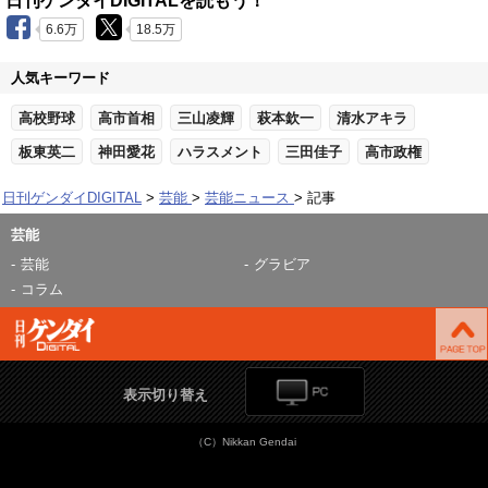
日刊ゲンダイDIGITALを読もう！
6.6万
18.5万
人気キーワード
高校野球
高市首相
三山凌輝
萩本欽一
清水アキラ
板東英二
神田愛花
ハラスメント
三田佳子
高市政権
日刊ゲンダイDIGITAL
芸能
芸能ニュース
記事
芸能
芸能
グラビア
コラム
表示切り替え
（C）Nikkan Gendai