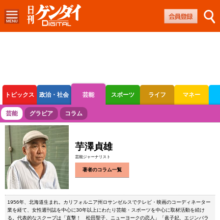
トピックス
政治・社会
芸能
スポーツ
ライフ
マネー
ボートレース
競輪
オートレース
芸能
グラビア
コラム
芋澤貞雄
芸能ジャーナリスト
著者のコラム一覧
1956年、北海道生まれ。カリフォルニア州ロサンゼルスでテレビ・映画のコーディネーター
業を経て、女性週刊誌を中心に30年以上にわたり芸能・スポーツを中心に取材活動を続け
る。代表的なスクープは「直撃！ 松田聖子、ニューヨークの恋人」「眞子妃、エジンバラ