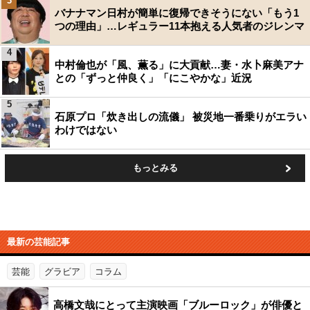
3
バナナマン日村が簡単に復帰できそうにない「もう1
つの理由」…レギュラー11本抱える人気者のジレンマ
4
中村倫也が「風、薫る」に大貢献…妻・水卜麻美アナ
との「ずっと仲良く」「にこやかな」近況
5
石原プロ「炊き出しの流儀」 被災地一番乗りがエラい
わけではない
もっとみる
最新の芸能記事
芸能
グラビア
コラム
高橋文哉にとって主演映画「ブルーロック」が俳優と