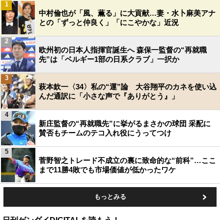
1
中村倫也が「風、薫る」に大貢献…妻・水卜麻美アナ
との「ずっと仲良く」「にこやかな」近況
2
欧州初の日本人指揮官誕生へ 森保一監督の“再就職
先”は「ベルギー1部の日系クラブ」一択か
3
萩本欽一〈34〉私の“運”論 大谷翔平のカネを使い込
んだ通訳に「小さな声で『ありがとう』」
4
新庄監督の“再就職先”に挙がるまさかの球団 采配に
賛否もチームのテコ入れ役にうってつけ
5
菅野智之トレード不成立の裏に致命的な“前科”…ここ
まで11勝4敗でも市場価値が低かったワケ
もっとみる