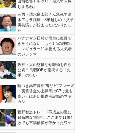
田前監督もチクリ「崩れてる感
じするわ」
三男・清水良太郎さん急死で清
水アキラ沈痛…8年越しの「父子
再共演」が始まったばかりだっ
た
バナナマン日村が簡単に復帰で
きそうにない「もう1つの理由」
…レギュラー11本抱える人気者
のジレンマ
阪神・大山悠輔なぜ離婚を自ら
公表？ 球団OBが指摘する「先
手」の狙い
嘘つき高市首相“鬼リピ”フレーズ
「実質賃金の上昇率はG7で最も
高い」は追い風参考記録のマヤ
カシ
菅野智之トレード不成立の裏に
致命的な“前科”…ここまで11勝4
敗でも市場価値が低かったワケ