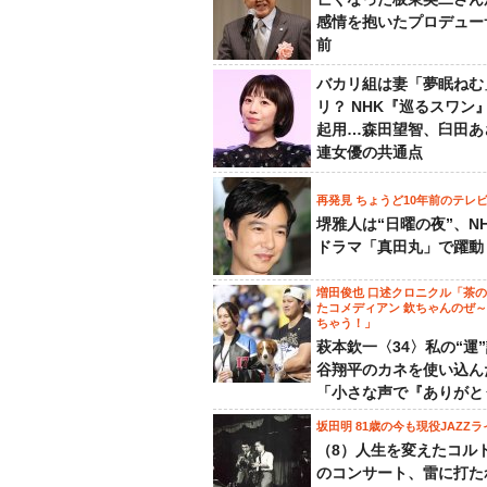
感情を抱いたプロデュー
前
バカリ組は妻「夢眠ねむ
リ？ NHK『巡るスワン
起用…森田望智、臼田あ
連女優の共通点
再発見 ちょうど10年前のテレ
堺雅人は“日曜の夜”、N
ドラマ「真田丸」で躍動
増田俊也 口述クロニクル「茶
たコメディアン 欽ちゃんのぜ
ちゃう！」
萩本欽一〈34〉私の“運
谷翔平のカネを使い込ん
「小さな声で『ありがと
坂田明 81歳の今も現役JAZZラ
（8）人生を変えたコル
のコンサート、雷に打た