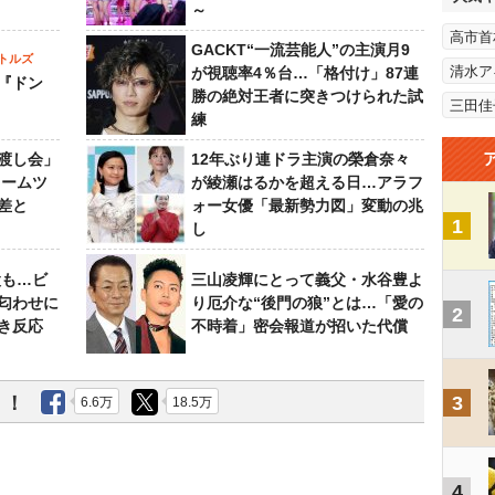
～
高市首
GACKT“一流芸能人”の主演月9
トルズ
清水ア
が視聴率4％台…「格付け」87連
『ドン
勝の絶対王者に突きつけられた試
三田佳
練
渡し会」
12年ぶり連ドラ主演の榮倉奈々
ドームツ
が綾瀬はるかを超える日…アラフ
差と
ォー女優「最新勢力図」変動の兆
1
し
設も…ビ
三山凌輝にとって義父・水谷豊よ
匂わせに
り厄介な“後門の狼”とは…「愛の
2
き反応
不時着」密会報道が招いた代償
う！
3
6.6万
18.5万
4