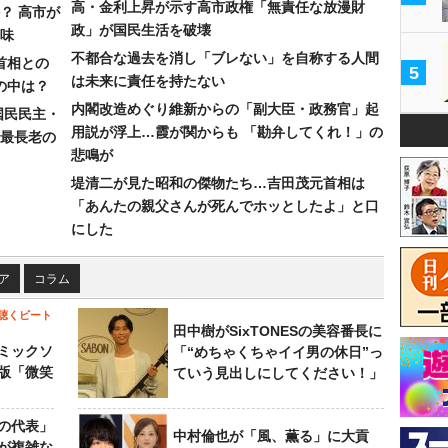
高・金利上昇が示す高市政権「無責任な放漫財
？ 高市が
政」が国民生活を破壊
味
不都合な過去を消し「ブレない」を自称する人間
首相との
5
は未来に責任を持たない
の中は？
内閣改造めぐり維新からの「副大臣・政務官」起
国民民主・
用説が浮上…霞が関からも 「勘弁してくれ！」の
最長老の
悲鳴が
堤清二が見た昭和の傑物たち…吉田茂元首相は
「あんたの親父さんが死んでホッとしたよ」と口
にした
ア
コラム
聴くビート
田中樹がSixTONESの美容番長に
ミックソ
「“めちゃくちゃイイ男の休日”っ
版「微笑
ていう見出しにしてください！」
の代表」
中村倫也が「風、薫る」に大貢
が複雑な