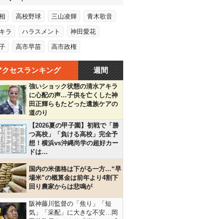
相
高校野球
三山凌輝
青木歌音
キラ
ハラスメント
神田愛花
子
高市早苗
高市政権
アクセスランキング
週間
強いショック状態の清水アキラ
に心配の声…子供を亡くした神
田正輝らもたどった遺族ケアの
道のり
【2026夏の甲子園】初戦で「勝
つ高校」「負ける高校」完全予
想！横浜vs沖縄尚学の超好カー
ドは…
国内の米価格は下がる一方…“早
場米”の概算金は前年より4割下
回り農家からは悲鳴が
阪神藤川監督の「焦り」「短
気」「采配」に大きな不安…岡