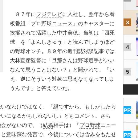
８７年に
フジテレビ
に入社し、翌年から看
3
板番組「プロ
野球
ニュース
」のキャスターに
抜擢されて活躍した中井美穂。当初は「四死
球」を「よんしきゅう」と読んでしまうほど
4
の野球オンチ。８９年の週刊誌対談記事では
大林宣彦監督に「旦那さんは野球選手がいい
なんて思うことはない？」と聞かれて、「い
5
え、逆にそういう対象に思えなくなってしま
うんです」と答えていた。
いなわけではなく、「縁ですから、もしかしたら
PR
合いになるかもしれないし」ともコメント。さら
機会がないので、（
結婚
相手は）『
プロ野球
ニュー
」と意味深な発言で、今後については含みをもたせ
PR