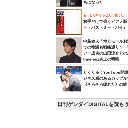
ちになった
もっとゼロからぜんぶ聴くビー
右手だけで弾くピアノ版
ト・パス・ミー・バイ』
中島健人「地方モールお
での物議も戦略通り？ 
アー成功の山田涼介との
timelesz炎上の明暗
りくりゅうYouTube開
ジネス感のあるカップル
《そろそろ疲れた》の飽
日刊ゲンダイDIGITALを読も