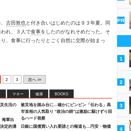
PR
手、
古田敦也
と付き合いはじめたのは９３年夏。同
誘われ、３人で
食事
をしたのがなれそめだった。そ
たり、食事に行ったりとごく自然に交際が始まっ
1
2
3
次へ
>>
2
フ
マネー
健康
BOOKS
災生活の
被災地を踏み台に…確かにビンビン「伝わる」高
3
市首相の人気取り “政治の師”は激励に駆けずり回
るハード視察
）海軍出
決定的溝
日銀に国債買い入れ要請との報道も…円安・物価
4