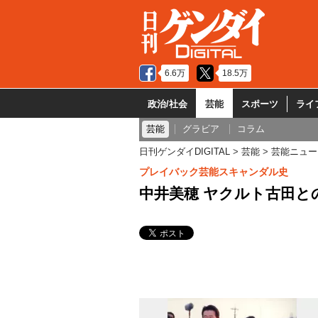
6.6万
18.5万
政治/社会
芸能
スポーツ
ライ
芸能
グラビア
コラム
日刊ゲンダイDIGITAL
芸能
芸能ニュー
プレイバック芸能スキャンダル史
中井美穂 ヤクルト古田と