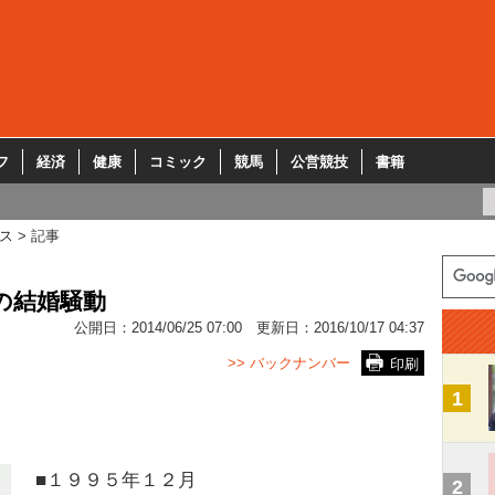
フ
経済
健康
コミック
競馬
公営競技
書籍
ス
記事
の結婚騒動
公開日：
2014/06/25 07:00
更新日：
2016/10/17 04:37
>> バックナンバー
印刷
1
■１９９５年１２月
2