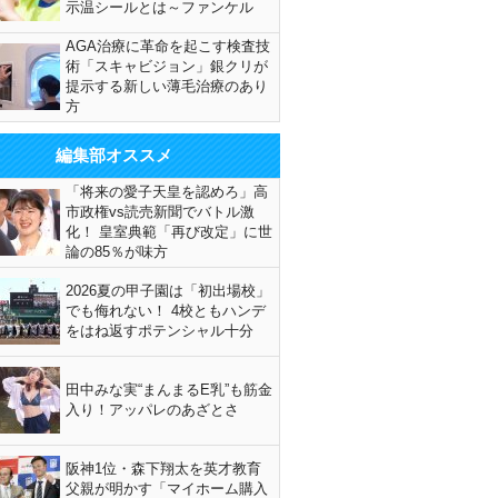
示温シールとは～ファンケル
AGA治療に革命を起こす検査技
術「スキャビジョン」銀クリが
提示する新しい薄毛治療のあり
方
編集部オススメ
「将来の愛子天皇を認めろ」高
市政権vs読売新聞でバトル激
化！ 皇室典範「再び改定」に世
論の85％が味方
2026夏の甲子園は「初出場校」
でも侮れない！ 4校ともハンデ
をはね返すポテンシャル十分
田中みな実“まんまるE乳”も筋金
入り！アッパレのあざとさ
阪神1位・森下翔太を英才教育
父親が明かす「マイホーム購入