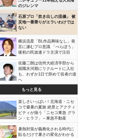
…レギュラー11本抱える人気者
のジレンマ
石原プロ「炊き出しの流儀」 被
災地一番乗りがエラいわけでは
ない
横浜流星「BL作品興味なし」発
言に滲むプロ意識 「べらぼう」
後初の民放連ドラ主演で注目
佐藤二朗は信州大経済学部から
就職氷河期にリクルートに入社
も、わずか1日で辞めて役者の道
へ
もっと見る
楽しさいっぱい！北海道・ニセ
コで避暑の夏旅 絶景とアクティ
ビティが揃う「ニセコ東急 グラ
ン・ヒラフ」～東急不動産
暑熱対策が義務化される時代に
貼るだけで暑さの変化がわかる