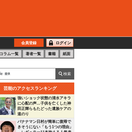
会員登録
ログイン
コラム一覧
著者一覧
書籍
紙面
芸能のアクセスランキング
強いショック状態の清水アキラ
に心配の声…子供を亡くした神
田正輝らもたどった遺族ケアの
道のり
バナナマン日村が簡単に復帰で
きそうにない「もう1つの理由」