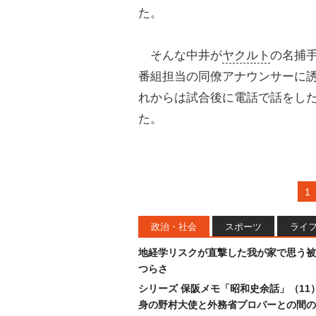
た。
そんな中井が
ヤクルト
の名捕
番組担当の同僚アナウンサーに
れからは試合後に電話で話をし
た。
1
政治・社会
スポーツ
ライ
地経学リスクが直撃した我が家で思う被
つらさ
シリーズ 保阪メモ「昭和史余話」（11
身の野村大使と外務省プロパーとの間の