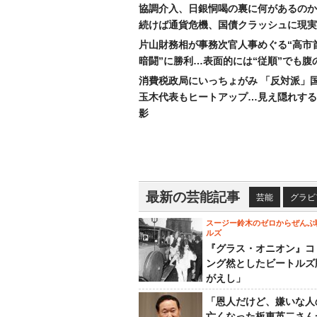
協調介入、日銀恫喝の裏に何があるのか
続けば通貨危機、国債クラッシュに現実
片山財務相が事務次官人事めぐる“高市
暗闘”に勝利…表面的には“従順”でも腹
消費税政局にいっちょがみ 「反対派」
玉木代表もヒートアップ…見え隠れする
影
最新の芸能記事
芸能
グラビ
スージー鈴木のゼロからぜんぶ
ルズ
『グラス・オニオン』コ
ング然としたビートルズ
がえし」
「恩人だけど、嫌いな人
亡くなった板東英二さん