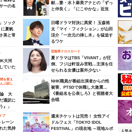
献…妻・水卜麻美アナとの「ずっ
サーの名
と仲良く」「にこやかな」近況
」ソック
日曜ドラマ対決に異変！ 玉森裕
』に夏帆
太「マイ・フィクション」が山田
さ美と常
涼介「一次元の挿し木」を猛追す
るワケ
芸能界クロスロード
ビ
夏ドラマはTBS「VIVANT」が圧
HK大河
倒、フジは軒並み苦戦…主演を任
していた
せられる女優は案外少ない
の間を変え
NHK職員が番組出演者からの性
～んぶ話し
被害、PTSDで休職し大激震…
《番組名を公表しろ》と視聴者大
”論 大
合唱
だ通訳に
う』」
イブ
週末チケットは完売！ 女性アイ
トレーン
ドルフェス「TOKYO IDOL
れた気持
FESTIVAL」の現在地 ～現地ルポ
人気