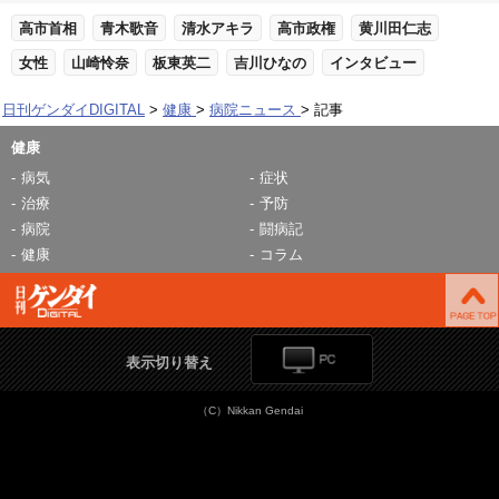
高市首相
青木歌音
清水アキラ
高市政権
黄川田仁志
女性
山崎怜奈
板東英二
吉川ひなの
インタビュー
日刊ゲンダイDIGITAL
健康
病院ニュース
記事
健康
病気
症状
治療
予防
病院
闘病記
健康
コラム
表示切り替え
（C）Nikkan Gendai