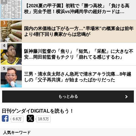
2
【2026夏の甲子園】初戦で「勝つ高校」「負ける高
校」完全予想！横浜vs沖縄尚学の超好カードは…
3
国内の米価格は下がる一方…“早場米”の概算金は前年
より4割下回り農家からは悲鳴が
4
阪神藤川監督の「焦り」「短気」「采配」に大きな不
安…岡田前監督もチクリ「崩れてる感じするわ」
5
三男・清水良太郎さん急死で清水アキラ沈痛…8年越
しの「父子再共演」が始まったばかりだった
もっとみる
日刊ゲンダイDIGITALを読もう！
6.6万
18.5万
人気キーワード