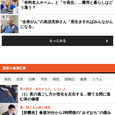
「有料老人ホーム」と「サ高住」…費用と暮らしはど
う違う？
5
“全身がん”の高須克弥さん「長生きすればみんながん
になる」
もっとみる
最新の健康記事
病気
症状
治療
予防
病院
闘病記
健康
コラム
夜の医学～老化する人、しない人
（1）夜の過ごし方が老化を左右する…寝てる間に進
む体の修復
夏に増えるお腹の病気
【胆嚢炎】食後30分から2時間後の“みぞおち”の痛み