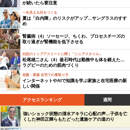
が続いたら要注意
一生見える目をつくる
夏は「白内障」のリスクがアップ…サングラスのすす
め
腎臓病（4）ソーセージ、ちくわ、プロセスチーズの
取り過ぎが腎機能を低下させる
伝説のトップアスリートに聞く「シニアスタイル」
松尾雄二さん（4）釜石時代は勤務中も体を鍛えた…
ラグビーのための筋肉づくり
老親・家族 在宅での看取り方
インターネットやAIで知識を学ぶ家族と在宅医療の新
しい関係
アクセスランキング
週間
1
強いショック状態の清水アキラに心配の声…子供を亡
くした神田正輝らもたどった遺族ケアの道のり