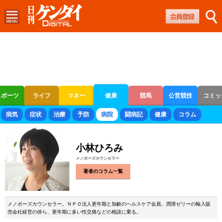
スポーツ
ライフ
マネー
健康
競馬
公営競技
コミッ
ボートレース
競輪
オートレース
病気
症状
治療
予防
病院
闘病記
健康
コラム
小林ひろみ
メノポーズカウンセラー
著者のコラム一覧
メノポーズカウンセラー。ＮＰＯ法人更年期と加齢のヘルスケア会員。潤滑ゼリーの輸入販
売会社経営の傍ら、更年期に多い性交痛などの相談に乗る。