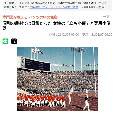
者、川崎ＳＴＩ研究会代表世話人などを務め、日本の性感染症予防・治療を牽引している。
著書も多く、近著に「
性感染症 プライベートゾーンの怖い医学
」（角川新書）がある。
> 一覧へ
専門医が教える パンツの中の秘密
昭和の農村では日常だった 女性の「立ち小便」と専用小便
器
公開：
21/01/07 06:00
更新：
21/01/07 06:00