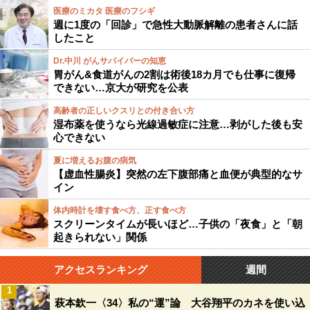
医療のミカタ 医療のフシギ
週に1度の「回診」で急性大動脈解離の患者さんに話
したこと
Dr.中川 がんサバイバーの知恵
胃がん&食道がんの2割は術後18カ月でも仕事に復帰
できない…京大が研究を公表
高齢者の正しいクスリとの付き合い方
湿布薬を使うなら光線過敏症に注意…剥がした後も安
心できない
夏に増えるお腹の病気
【虚血性腸炎】突然の左下腹部痛と血便が典型的なサ
イン
体内時計を壊す食べ方、正す食べ方
スクリーンタイムが長いほど…子供の「夜食」と「朝
起きられない」関係
アクセスランキング
週間
1
萩本欽一〈34〉私の“運”論 大谷翔平のカネを使い込