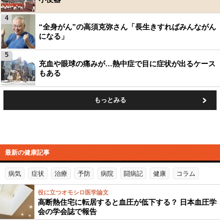
4
“全身がん”の高須克弥さん「長生きすればみんながん
になる」
5
充血や眼球の痛みが…熱中症で目に症状が出るケース
もある
もっとみる
最新の健康記事
病気
症状
治療
予防
病院
闘病記
健康
コラム
役に立つオモシロ医学論文
高断熱住宅に転居すると血圧が低下する？ 日本血圧学
会の学会誌で報告