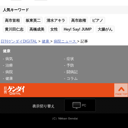
人気キーワード
高市首相
板東英二
清水アキラ
高市政権
ピアノ
黄川田仁志
高橋成美
女性
Hey! Say! JUMP
大腸がん
日刊ゲンダイDIGITAL
健康
病院ニュース
記事
健康
病気
症状
治療
予防
病院
闘病記
健康
コラム
表示切り替え
（C）Nikkan Gendai