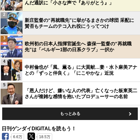
んだ通訳に「小さな声で『ありがとう』」
2
新庄監督の“再就職先”に挙がるまさかの球団 采配に
賛否もチームのテコ入れ役にうってつけ
3
欧州初の日本人指揮官誕生へ 森保一監督の“再就職
先”は「ベルギー1部の日系クラブ」一択か
4
中村倫也が「風、薫る」に大貢献…妻・水卜麻美アナ
との「ずっと仲良く」「にこやかな」近況
5
「恩人だけど、嫌いな人の代表」亡くなった板東英二
さんが複雑な感情を抱いたプロデューサーの名前
もっとみる
日刊ゲンダイDIGITALを読もう！
6.6万
18.5万