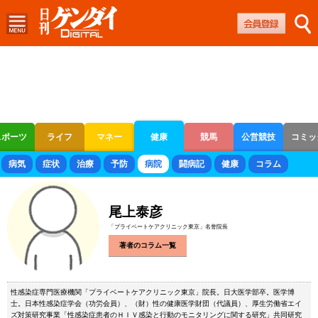
スポーツ
ライフ
マネー
健康
競馬
公営競技
コミッ
ボートレース
競輪
オートレース
病気
症状
治療
予防
病院
闘病記
健康
コラム
尾上泰彦
「プライベートケアクリニック東京」名誉院長
著者のコラム一覧
性感染症専門医療機関「プライベートケアクリニック東京」院長。日大医学部卒。医学博
士。日本性感染症学会（功労会員）、（財）性の健康医学財団（代議員）、厚生労働省エイ
ズ対策研究事業「性感染症患者のＨＩＶ感染と行動のモニタリングに関する研究」共同研究