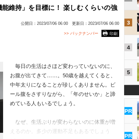
能維持」を目標に！ 楽しむくらいの強
3
公開日：
2023/07/06 06:00
更新日：
2023/07/06 06:00
>> バックナンバー
印刷
4
毎日の生活はさほど変わっていないのに、
5
お腹が出てきて……。50歳を越えてくると、
中年太りになることが珍しくありません。ビ
ール腹をさすりながら、「年のせいか」と諦
めている人もいるでしょう。
PR
なぜ、生活ぶりが変わらないのに体重が増
えるのか。多少の運動不足もあるでしょう
PR