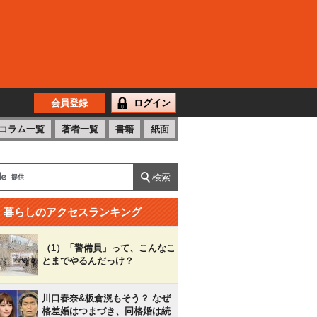
会員登録
ログイン
コラム一覧
著者一覧
書籍
紙面
暮らしのアクセスランキング
（1）「警備員」って、こんなこ
とまでやるんだっけ？
川口春奈&板倉滉もそう？ なぜ
格差婚はつまづき、同格婚は続