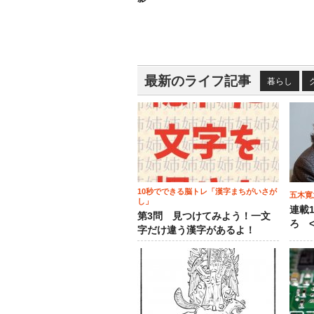
最新のライフ記事
暮らし
10秒でできる脳トレ「漢字まちがいさが
五木寛
し」
連載
第3問 見つけてみよう！一文
ろ <
字だけ違う漢字があるよ！