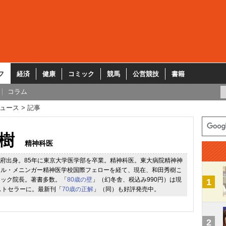
フ
経済
健康
コミック
競馬
公営競技
書籍
コラム
ュース
記事
樹
精神科医
大阪府出身。85年に東京大学医学部を卒業。精神科医。東大病院精神神
ール・メニンガー精神医学校国際フェローを経て、現在、和田秀樹こ
ニック院長。著書多数。「
80歳の壁
」（幻冬舎、税込み990円）は現
1
ストセラーに。最新刊「
70歳の正解
」（同）も好評発売中。
2