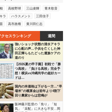
相
高校野球
三山凌輝
青木歌音
キラ
ハラスメント
三田佳子
苗
高市政権
黄川田仁志
アクセスランキング
週間
強いショック状態の清水アキラ
に心配の声…子供を亡くした神
田正輝らもたどった遺族ケアの
道のり
【2026夏の甲子園】初戦で「勝
つ高校」「負ける高校」完全予
想！横浜vs沖縄尚学の超好カー
ドは…
国内の米価格は下がる一方…“早
場米”の概算金は前年より4割下
回り農家からは悲鳴が
阪神藤川監督の「焦り」「短
気」「采配」に大きな不安…岡