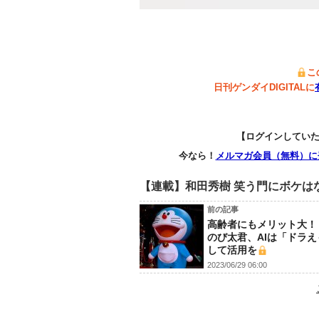
こ
日刊ゲンダイDIGITALに
【ログインしてい
今なら！
メルマガ会員（無料）に
【連載】和田秀樹 笑う門にボケは
前の記事
高齢者にもメリット大！
のび太君、AIは「ドラ
して活用を
2023/06/29 06:00