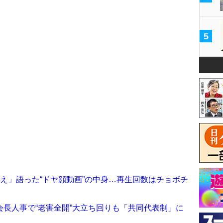
5
え」語った“ドヤ顔動画”の中身…再生回数はチョボチ
長人事で“老害全開”大立ち回りも「共同代表制」に