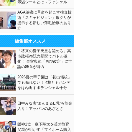
示温シールとは～ファンケル
AGA治療に革命を起こす検査技
術「スキャビジョン」銀クリが
提示する新しい薄毛治療のあり
方
編集部オススメ
「将来の愛子天皇を認めろ」高
市政権vs読売新聞でバトル激
化！ 皇室典範「再び改定」に世
論の85％が味方
2026夏の甲子園は「初出場校」
でも侮れない！ 4校ともハンデ
をはね返すポテンシャル十分
田中みな実“まんまるE乳”も筋金
入り！アッパレのあざとさ
阪神1位・森下翔太を英才教育
父親が明かす「マイホーム購入