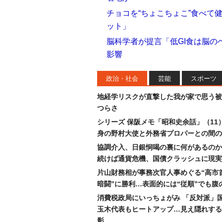
チョコを“ちょこちょこ”食べて
ット」
脳科学者が提言「低GI食は脳
影響
政治・社会
芸能
スポーツ
地経学リスクが直撃した我が家で思う被
つらさ
シリーズ 保阪メモ「昭和史余話」（11
身の野村大使と外務省プロパーとの間の
協調介入、日銀恫喝の裏に何があるのか
続けば通貨危機、国債クラッシュに現実
片山財務相が事務次官人事めぐる“高市
暗闘”に勝利…表面的には“従順”でも腹
消費税政局にいっちょがみ 「反対派」
玉木代表もヒートアップ…見え隠れする
影