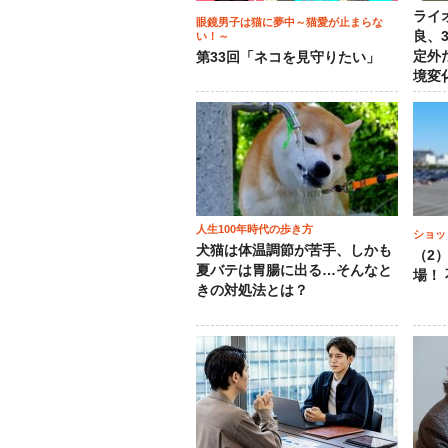
ライ
眼鏡男子は猫に夢中～猫愛が止まらな
良、
い！～
定外
第33回「ネコを見守りたい」
境変
人生100年時代の歩き方
ショッ
犬猫は体温調節が苦手、しかも
（2
夏バテは胃腸に出る…そんなと
場！
きの対処法とは？