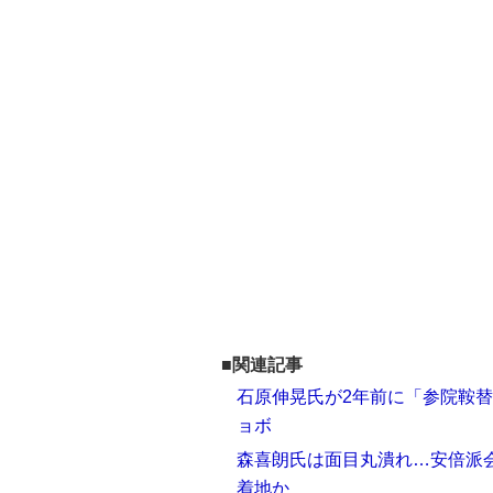
■関連記事
石原伸晃氏が2年前に「参院鞍替
ョボ
森喜朗氏は面目丸潰れ…安倍派会
着地か