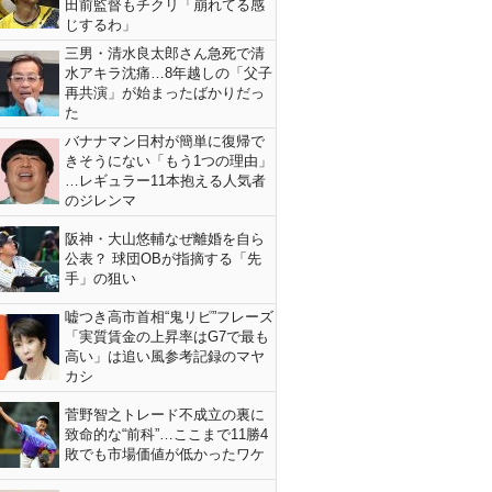
田前監督もチクリ「崩れてる感
じするわ」
三男・清水良太郎さん急死で清
水アキラ沈痛…8年越しの「父子
再共演」が始まったばかりだっ
た
バナナマン日村が簡単に復帰で
きそうにない「もう1つの理由」
…レギュラー11本抱える人気者
のジレンマ
阪神・大山悠輔なぜ離婚を自ら
公表？ 球団OBが指摘する「先
手」の狙い
嘘つき高市首相“鬼リピ”フレーズ
「実質賃金の上昇率はG7で最も
高い」は追い風参考記録のマヤ
カシ
菅野智之トレード不成立の裏に
致命的な“前科”…ここまで11勝4
敗でも市場価値が低かったワケ