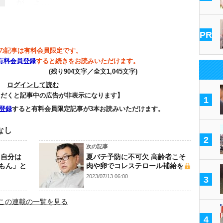
が、よ…
PR
の記事は有料会員限定です。
有料会員登録
すると続きをお読みいただけます。
(残り904文字／全文1,045文字)
ログインして読む
ただくと記事中の広告が非表示になります】
1
登録
すると有料会員限定記事が3本お読みいただけます。
なし
2
次の記事
 自分は
夏バテ予防に不可欠 高齢者こそ
えもん」と
肉や卵でコレステロール補給を
2023/07/13 06:00
3
この連載の一覧を見る
4