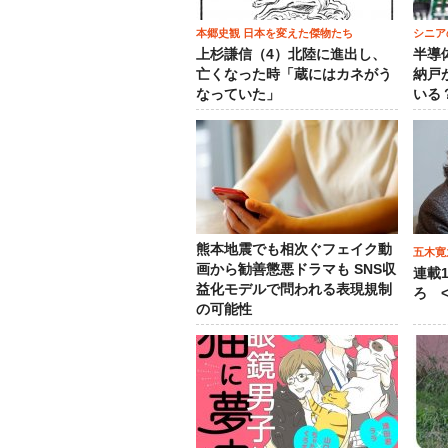
本郷史観 日本を変えた傑物たち
シニア
上杉謙信（4）北陸に進出し、
半導
亡くなった時「蔵にはカネがう
納戸
なっていた」
いる
熊本地震でも相次ぐフェイク動
五木寛
画から勧善懲悪ドラマも SNS収
連載
益化モデルで問われる表現規制
ろ <
の可能性