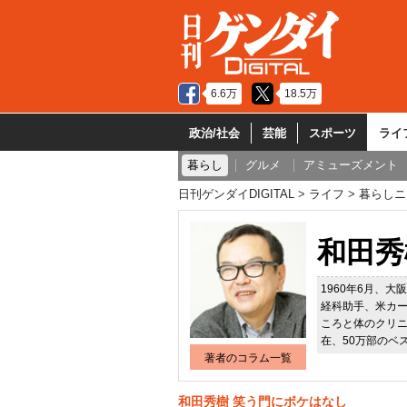
6.6万
18.5万
政治/社会
芸能
スポーツ
ライ
暮らし
グルメ
アミューズメント
日刊ゲンダイDIGITAL
ライフ
暮らしニ
和田秀
1960年6月、
経科助手、米カ
ころと体のクリ
在、50万部のベ
著者のコラム一覧
和田秀樹 笑う門にボケはなし