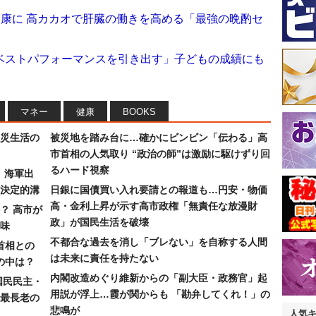
健康に 高カカオで肝臓の働きを高める「最強の晩酌セ
のベストパフォーマンスを引き出す」子どもの成績にも
マネー
健康
BOOKS
災生活の
被災地を踏み台に…確かにビンビン「伝わる」高
市首相の人気取り “政治の師”は激励に駆けずり回
るハード視察
）海軍出
決定的溝
日銀に国債買い入れ要請との報道も…円安・物価
高・金利上昇が示す高市政権「無責任な放漫財
？ 高市が
政」が国民生活を破壊
味
不都合な過去を消し「ブレない」を自称する人間
首相との
は未来に責任を持たない
の中は？
内閣改造めぐり維新からの「副大臣・政務官」起
国民民主・
用説が浮上…霞が関からも 「勘弁してくれ！」の
最長老の
悲鳴が
人気