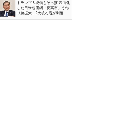
トランプ大統領もそっぽ 表面化
した日米包囲網「反高市」うね
り急拡大…2大後ろ盾が剥落