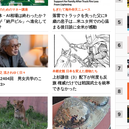
のためのマネー講座
もぎたて海外仰天ニュース
体・AI相場は終わったか？
落雷でトラックを失った父に9
が「納戸ビル」へ進化して
歳の息子は…米ユタ州での心温
5
？
まる後日談に全米が感動
6
7
本郷史観 日本を変えた傑物たち
之 流されゆく日々
上杉謙信（3）配下が何度も反
12404回 男女共学のこ
旗 権威だけでは戦国武士を統率
3>
できなかった
8
9