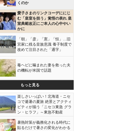
くのか
愛子さまのリンクコーデににじ
む「皇室を担う」覚悟の表れ 皇
室典範改正にご本人の心中やい
かに
「朝」「彦」「憲」「恒」…旧
宮家に残る皇族意識 養子制度で
改めて注目された「通字」
毒ヘビに噛まれた妻を救った夫
の機転が米国で話題
もっと見る
楽しさいっぱい！北海道・ニセ
コで避暑の夏旅 絶景とアクティ
ビティが揃う「ニセコ東急 グラ
ン・ヒラフ」～東急不動産
暑熱対策が義務化される時代に
貼るだけで暑さの変化がわかる