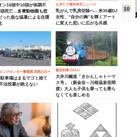
もぎたて海外仰天ニュース
オン16頭中10頭が体調不
10
乳がんで乳房切除へ…米35歳DJ
3頭死亡…多摩動物園も想
女性、“自分の胸”を輝くアート
だった急な猛暑による住環
に変えた思いに広がる共感
化
観光列車でGO！
ピングセンター警備員 哀愁の日々
大井川鐵道「きかんしゃトーマ
）駐車場はまるでゴミ捨て
ス号」（新金谷～川根温泉笹間
 不法投棄が絶えない
渡）大人も子供も乗っても乗ら
なくても楽しめる