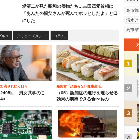
堤清二が見た昭和の傑物たち…吉田茂元首相は
高市首
「あんたの親父さんが死んでホッとしたよ」と口
清水ア
にした
高市早
グルメ
アミューズメント
コラム
1
之 流されゆく日々
鎌田實「頑張らない健康生活」
2
12405回 男女共学のこ
（65）認知症の進行を遅らせる
4>
効果の期待できる食べもの
3
4