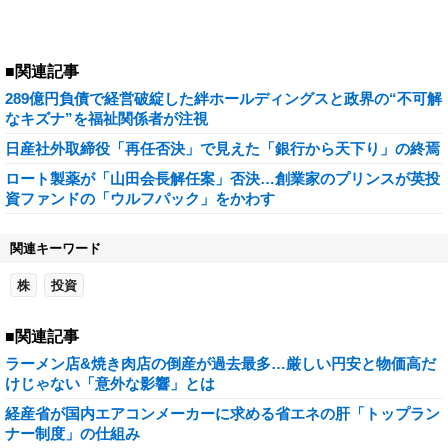
■関連記事
289億円負債で経営破綻した絆ホールディングスと政界の“不可解
なキズナ”を福祉関係者が注視
日産社外取締役「再任否決」で見えた「銀行から天下り」の終焉
ロート製薬が「山田会長解任案」否決…創業家のプリンスが英投
資ファンドの「ウルフパック」をかわす
関連キーワード
株
投資
■関連記事
ラーメン店&焼き肉店の倒産が過去最多…厳しい円安と物価高だ
けじゃない「意外な影響」とは
経産省が国内エアコンメーカーに求める省エネの肝「トップラン
ナー制度」の仕組み