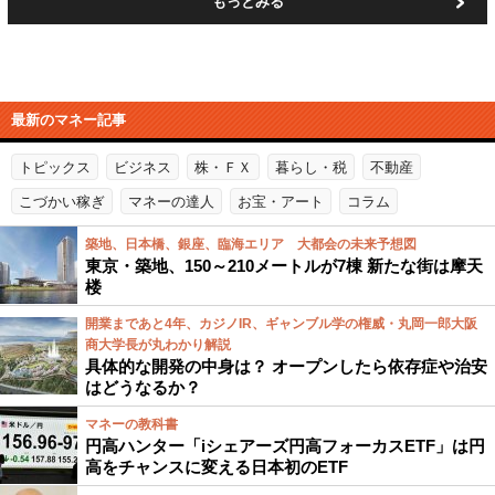
もっとみる
最新のマネー記事
トピックス
ビジネス
株・ＦＸ
暮らし・税
不動産
こづかい稼ぎ
マネーの達人
お宝・アート
コラム
築地、日本橋、銀座、臨海エリア 大都会の未来予想図
東京・築地、150～210メートルが7棟 新たな街は摩天
楼
開業まであと4年、カジノIR、ギャンブル学の権威・丸岡一郎大阪
商大学長が丸わかり解説
具体的な開発の中身は？ オープンしたら依存症や治安
はどうなるか？
マネーの教科書
円高ハンター「iシェアーズ円高フォーカスETF」は円
高をチャンスに変える日本初のETF