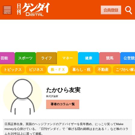
芸能
スポーツ
ライフ
マネー
健康
競馬
公営競
ボートレース
競輪
オートレース
トピックス
ビジネス
株・ＦＸ
暮らし・税
不動産
こづかい稼
たかひら友実
株式評論家
著者のコラム一覧
日系証券出身。英国のヘッジファンドのアドバイザーを長年務め、にっこり笑ってMake
moneyを心掛けている。「日刊ゲンダイ」で「稼げる隠れ銘柄はまだある！」など株のコラ
ムを20年以上に渡って連載。