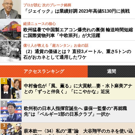
プロが読む 次のブレーク銘柄
「ジェイック」は業績好調 2023年高値5130円に挑戦
経済ニュースの核心
欧州猛暑で中国製エアコン爆売れの裏側 輸送時間短縮
に国際貨物列車「中欧班列」が大活躍
億り人が教える「超カンタン」お金の話
（2）通貨の価値とは？ 直径3メートル、重さ5トンの
石がおカネとして通用したワケ
アクセスランキング
週間
1
中村倫也が「風、薫る」に大貢献…妻・水卜麻美アナ
との「ずっと仲良く」「にこやかな」近況
2
欧州初の日本人指揮官誕生へ 森保一監督の“再就職
先”は「ベルギー1部の日系クラブ」一択か
3
萩本欽一〈34〉私の“運”論 大谷翔平のカネを使い込