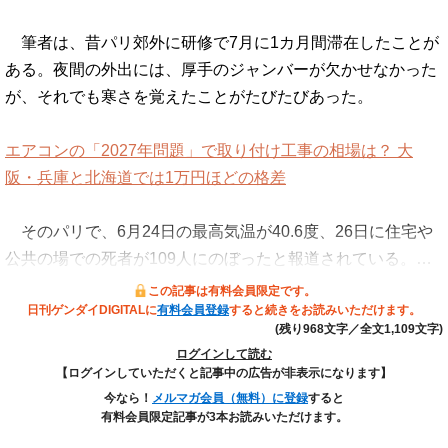
筆者は、昔パリ郊外に研修で7月に1カ月間滞在したことが
ある。夜間の外出には、厚手のジャンバーが欠かせなかった
が、それでも寒さを覚えたことがたびたびあった。
エアコンの「2027年問題」で取り付け工事の相場は？ 大
阪・兵庫と北海道では1万円ほどの格差
そのパリで、6月24日の最高気温が40.6度、26日に住宅や
公共の場での死者が109人にのぼったと報道されている。…
この記事は有料会員限定です。
日刊ゲンダイDIGITALに
有料会員登録
すると続きをお読みいただけます。
(残り968文字／全文1,109文字)
ログインして読む
【ログインしていただくと記事中の広告が非表示になります】
今なら！
メルマガ会員（無料）に登録
すると
有料会員限定記事が3本お読みいただけます。