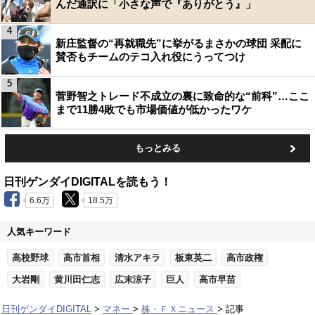
んだ通訳に「小さな声で『ありがとう』」
4
新庄監督の“再就職先”に挙がるまさかの球団 采配に
賛否もチームのテコ入れ役にうってつけ
5
菅野智之トレード不成立の裏に致命的な“前科”…ここ
まで11勝4敗でも市場価値が低かったワケ
もっとみる
日刊ゲンダイDIGITALを読もう！
6.6万
18.5万
人気キーワード
高校野球
高市首相
清水アキラ
板東英二
高市政権
大岩剛
黄川田仁志
広末涼子
巨人
高市早苗
日刊ゲンダイDIGITAL
マネー
株・ＦＸニュース
記事