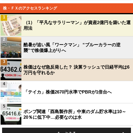
株・ＦＸのアクセスランキング
1
（1）「平凡なサラリーマン」が資産2億円を築いた運
用法
2
酷暑が追い風「ワークマン」 “ブルーカラーの逆
襲”で株価爆上がりへ
3
株価はなぜ急反発した？ 決算ラッシュで日経平均は6
万円を守れるか
4
「テイカ」株価2670円水準でPBRが1倍台へ
5
ポンプ関連「酉島製作所」中東のダム貯水率は10～
20％に低下中…必要なのは水