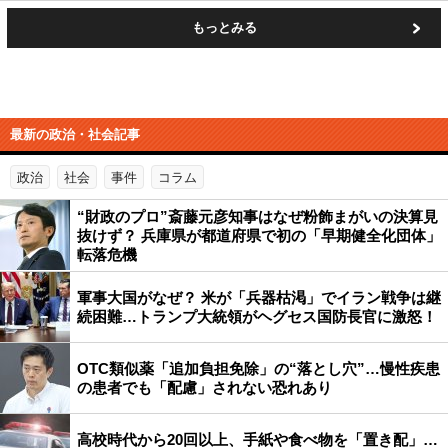
もっとみる
最新の政治・社会記事
政治
社会
事件
コラム
“財政のプロ”斎藤元彦知事はなぜ粉飾まがいの決算見
抜けず？ 兵庫県が都道府県で初の「早期健全化団体」
転落危機
軍事大国がなぜ？ 米が「兵器枯渇」でイラン戦争は継
続困難…トランプ大統領がヘグセス国防長官に激怒！
OTC類似薬「追加負担免除」の“落とし穴”…慢性疾患
の患者でも「配慮」されない恐れあり
高校時代から20回以上、手紙や食べ物を「置き配」…