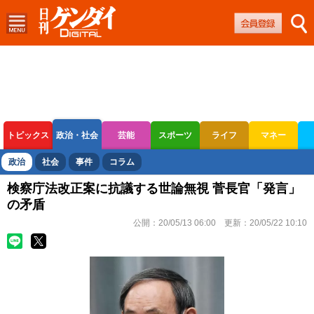
トピックス
政治・社会
芸能
スポーツ
ライフ
マネー
ボートレース
競輪
オートレース
政治
社会
事件
コラム
検察庁法改正案に抗議する世論無視 菅長官「発言」
の矛盾
公開：
20/05/13 06:00
更新：
20/05/22 10:10