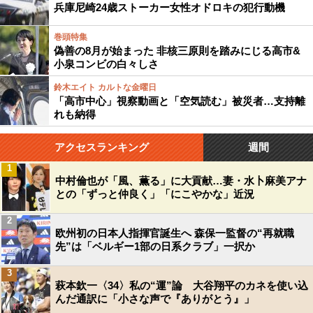
兵庫尼崎24歳ストーカー女性オドロキの犯行動機
巻頭特集
偽善の8月が始まった 非核三原則を踏みにじる高市&
小泉コンビの白々しさ
鈴木エイト カルトな金曜日
「高市中心」視察動画と「空気読む」被災者…支持離
れも納得
アクセスランキング
週間
1
中村倫也が「風、薫る」に大貢献…妻・水卜麻美アナ
との「ずっと仲良く」「にこやかな」近況
2
欧州初の日本人指揮官誕生へ 森保一監督の“再就職
先”は「ベルギー1部の日系クラブ」一択か
3
萩本欽一〈34〉私の“運”論 大谷翔平のカネを使い込
んだ通訳に「小さな声で『ありがとう』」