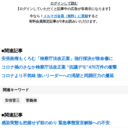
ログインして読む
【ログインしていただくと記事中の広告が非表示になります】
今なら！
メルマガ会員（無料）に登録
すると
有料会員限定記事が3本お読みいただけます。
■関連記事
安倍政権もくろむ「検察庁法改正案」強行採決が致命傷に
コロナ禍のさなか検察庁法改正案 “抗議デモ”470万件の衝撃
コロナより不気味 強いリーダーへの渇望と同調圧力の蔓延
関連キーワード
安倍晋三
菅義偉
■関連記事
感染実態も把握せず前のめり 緊急事態宣言解除への不安