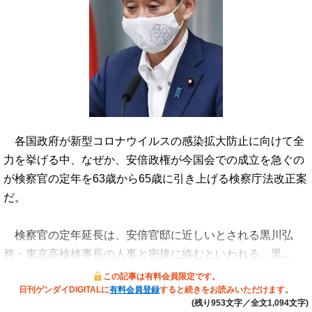
各国政府が新型コロナウイルスの感染拡大防止に向けて全
力を挙げる中、なぜか、安倍政権が今国会での成立を急ぐの
が検察官の定年を63歳から65歳に引き上げる検察庁法改正案
だ。
検察官の定年延長は、安倍官邸に近しいとされる黒川弘
務・東京高検検事長の人事と密接に絡むといわれる。黒…
この記事は有料会員限定です。
日刊ゲンダイDIGITALに
有料会員登録
すると続きをお読みいただけます。
(残り953文字／全文1,094文字)