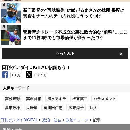
4
新庄監督の“再就職先”に挙がるまさかの球団 采配に
賛否もチームのテコ入れ役にうってつけ
5
菅野智之トレード不成立の裏に致命的な“前科”…ここ
まで11勝4敗でも市場価値が低かったワケ
もっとみる
日刊ゲンダイDIGITALを読もう！
6.6万
18.5万
人気キーワード
高校野球
高市首相
清水アキラ
板東英二
ハラスメント
高市政権
大岩剛
黄川田仁志
広末涼子
巨人
日刊ゲンダイDIGITAL
政治・社会
政治ニュース
記事
政治・社会