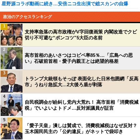
星野源コラボ動画に続き…安倍ニコ生出演で総スカンの自爆
政治のアクセスランキング
1
支持率急落の高市政権がV字回復画策 内閣改造でクビ
切り不可避な“ポンコツ”5大臣の名前
2
高市首相のあいさつはコピペ率85％…「広島への思
い」石破前首相・愛子内親王とは絶望的格差
3
トランプ大統領もそっぽ 表面化した日米包囲網「反高
市」うねり急拡大…2大後ろ盾が剥落
4
自民税調会が紛糾し党内大荒れ！ 高市首相「消費税減
税」でいよいよトドメ…反対派議員が証言
5
「愛子天皇」潰しは賛成で、消費税減税はなぜ反対？
玉木国民民主の「公約違反」がネットで袋叩き