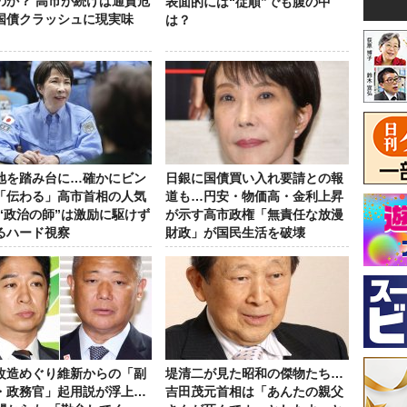
のか？ 高市が続けば通貨危
表面的には“従順”でも腹の中
国債クラッシュに現実味
は？
地を踏み台に…確かにビン
日銀に国債買い入れ要請との報
「伝わる」高市首相の人気
道も…円安・物価高・金利上昇
 “政治の師”は激励に駆けず
が示す高市政権「無責任な放漫
るハード視察
財政」が国民生活を破壊
改造めぐり維新からの「副
堤清二が見た昭和の傑物たち…
・政務官」起用説が浮上…
吉田茂元首相は「あんたの親父