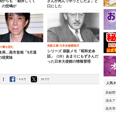
関からも 「勘弁してく
さんが死んでホッとしたよ」と
」の悲鳴が
口にした
保阪正康 日本史縦横無尽
の裏を読む
シリーズ 保阪メモ「昭和史余
政局…高市首相「9月退
話」（10）あまりにもずさんだ
の現実味
った日本大使館の情報管理
う！
6.6万
18.5万
人気
高校野
清水ア
高市早