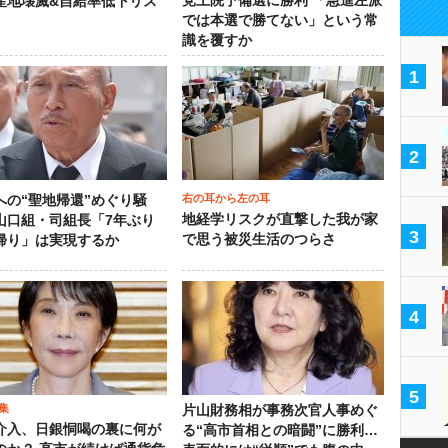
党上院予備選に勝利 「急進左派
産地壊滅&自給率低下リス
では本選で勝てない」という常
識を覆すか
1
2
右の耳から左の耳
への“聖地帰還”めぐり騒
地経学リスクが直撃した我が家
山口組・司組長「7年ぶり
3
で思う被災生活のつらさ
帰り」は実現するか
4
5
集
片山財務相が事務次官人事めぐ
介入、日銀恫喝の裏に何が
る“高市首相との暗闘”に勝利…