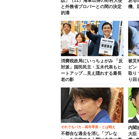
話」（11）海軍出身の野村大使
ある
と外務省プロパーとの間の決定
機、
的溝
消費税政局にいっちょがみ 「反
被災
対派」国民民主・玉木代表もヒ
ビン
ートアップ…見え隠れする最長
取り
老の影
り回
それでもバカ－高市早苗－とは戦え
内閣
不都合な過去を消し「ブレな
大臣