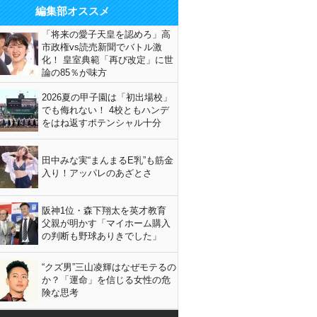
編集部オススメ
「将来の愛子天皇を認めろ」高
市政権vs読売新聞でバトル激
化！ 皇室典範「再び改定」に世
論の85％が味方
2026夏の甲子園は「初出場校」
でも侮れない！ 4校ともハンデ
をはね返すポテンシャル十分
田中みな実“まんまるE乳”も筋金
入り！アッパレのあざとさ
阪神1位・森下翔太を英才教育
父親が明かす「マイホーム購入
の判断も野球ありきでした」
“クズ男”三山凌輝はなぜモテるの
か？「運命」を信じる女性の危
険な思考