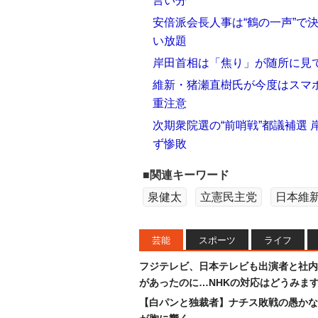
言い分
安倍派会長人事は“鶴の一声”で
い放題
岸田首相は「焦り」が随所に見
維新・猪瀬直樹氏が今度はスマ
重注意
次期衆院選の“前哨戦”都議補選
ず惨敗
■関連キーワード
泉健太
立憲民主党
日本維
芸能
スポーツ
ライフ
フジテレビ、日本テレビも出演者と社内
があったのに…NHKの対応はどうみま
【白パンと独裁者】ナチス敗戦の愚かな