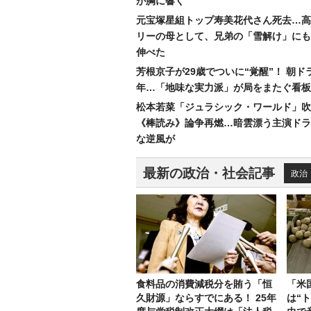
が胸に響く
元宝塚星組トップ寿美花代さん死去…高
リーの母として、兄弟の「雪解け」にも
伸べた
芳根京子が29歳でついに“覚醒”！ 朝ド
年…「地味な実力派」が局をまたぐ看板
松本若菜「ジュラシック・ワールド」吹
《棒読み》論争再燃…暗雲漂う主演ドラ
な逆風が
最新の政治・社会記事
政治
食料品の消費減税分を賄う「恒
「米
久財源」ならすでにある！ 25年
は“