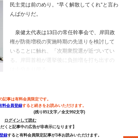
民主党は前のめり。“早く解散してくれ”と言わ
んばかりだ。
泉健太代表は13日の常任幹事会で、岸田政
権が防衛増税の実施時期の先送りを検討して
いることに触れ、「次期衆院選が近づいてい
る。岸田首相が選挙後に負担増を打ち出すの
は十分あり得る…
の記事は有料会員限定です。
有料会員登録
すると続きをお読みいただけます。
(残り851文字／全文992文字)
ログインして読む
ただくと記事中の広告が非表示になります】
登録
すると有料会員限定記事が3本お読みいただけます。