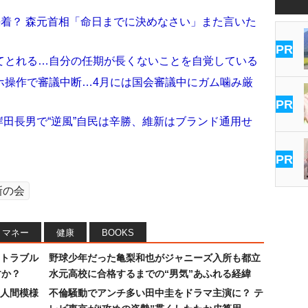
決着？ 森元首相「命日までに決めなさい」また言いた
PR
てとれる…自分の任期が長くないことを自覚している
ホ操作で審議中断…4月には国会審議中にガム噛み厳
PR
 岸田長男で“逆風”自民は辛勝、維新はブランド通用せ
PR
新の会
マネー
健康
BOOKS
トラブル
野球少年だった亀梨和也がジャニーズ入所も都立
すか？
水元高校に合格するまでの“男気”あふれる経緯
人間模様
不倫騒動でアンチ多い田中圭をドラマ主演に？ テ