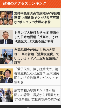
政治のアクセスランキング
支持率急落の高市政権がV字回復
画策 内閣改造でクビ切り不可避
な“ポンコツ”5大臣の名前
トランプ大統領もそっぽ 表面化
した日米包囲網「反高市」うね
り急拡大…2大後ろ盾が剥落
自民税調会が紛糾し党内大荒
れ！ 高市首相「消費税減税」で
いよいよトドメ…反対派議員が
証言
「愛子天皇」潰しは賛成で、消
費税減税はなぜ反対？ 玉木国民
民主の「公約違反」がネットで
袋叩き
高市首相の早過ぎた「熊本訪
問」の背景…震災から1週間たた
ず“視察強行”に批判殺到の案の定