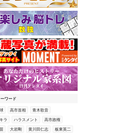
キーワード
球
高市首相
青木歌音
キラ
ハラスメント
高市政権
苗
大岩剛
黄川田仁志
板東英二