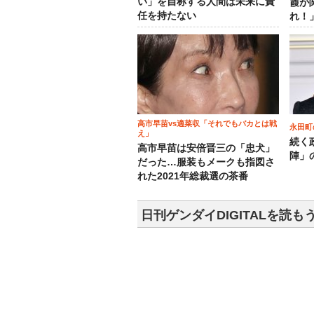
い」を自称する人間は未来に責
霞が
任を持たない
れ！
高市早苗vs適菜収「それでもバカとは戦
永田町
え」
続く
高市早苗は安倍晋三の「忠犬」
陣」
だった…服装もメークも指図さ
れた2021年総裁選の茶番
日刊ゲンダイDIGITALを読も