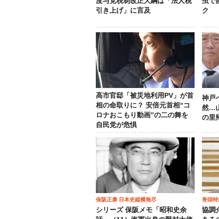
度与党税制改正大綱は「法人税
虫で
引き上げ」に言及
ク
高市官邸「被災地利用PV」が首
神戸
相の命取りに？ 安倍元首相“コ
然…
ロナおこもり動画”の二の舞を
の里
自民党が危惧
保阪正康 日本史縦横無尽
巻頭特
シリーズ 保阪メモ「昭和史余
協調