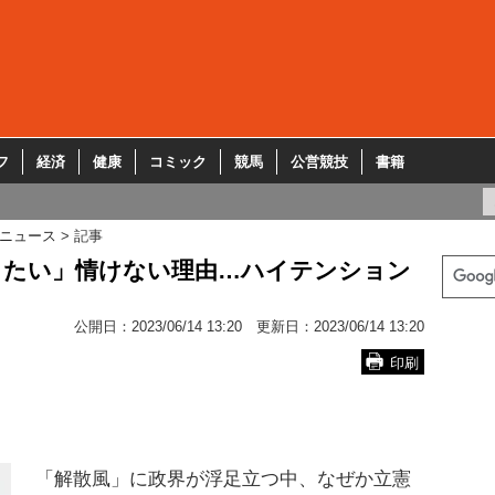
フ
経済
健康
コミック
競馬
公営競技
書籍
ニュース
記事
したい」情けない理由…ハイテンション
公開日：
2023/06/14 13:20
更新日：
2023/06/14 13:20
印刷
「解散風」に政界が浮足立つ中、なぜか立憲