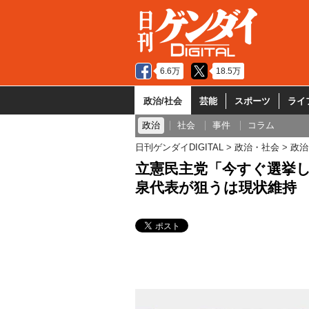
6.6万
18.5万
政治/社会
芸能
スポーツ
ライ
政治
社会
事件
コラム
日刊ゲンダイDIGITAL
政治・社会
政治
立憲民主党「今すぐ選挙
泉代表が狙うは現状維持