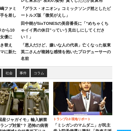
レビ東京が“攻めの姿勢”貫くしたたか皮算用
嶋ファミ
『グラス・オニオン』コミックソング然としたビ
手を差し
ートルズ版「微笑がえし」
田中樹がSixTONESの美容番長に「“めちゃくち
ラから10
ゃイイ男の休日”っていう見出しにしてくださ
女優に
い！」
き替え
「恩人だけど、嫌いな人の代表」亡くなった板東
マに新た
英二さんが複雑な感情を抱いたプロデューサーの
名前
社会
事件
コラム
トランプ2.0 現地リポート
国産ジャガイモ」輸入解禁
「ミシガンのマムダニ」が民主
トランプ対策”？ 恐怖の病害