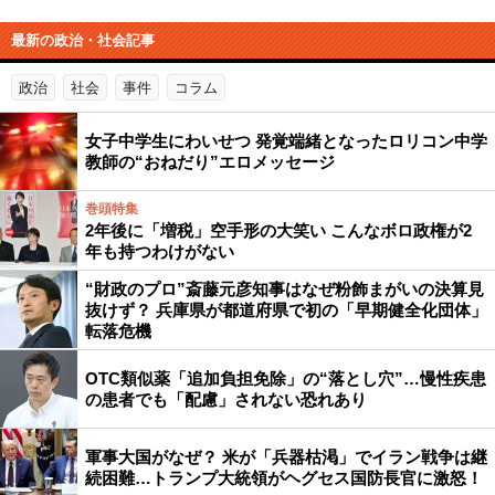
最新の政治・社会記事
政治
社会
事件
コラム
女子中学生にわいせつ 発覚端緒となったロリコン中学
教師の“おねだり”エロメッセージ
巻頭特集
2年後に「増税」空手形の大笑い こんなボロ政権が2
年も持つわけがない
“財政のプロ”斎藤元彦知事はなぜ粉飾まがいの決算見
抜けず？ 兵庫県が都道府県で初の「早期健全化団体」
転落危機
OTC類似薬「追加負担免除」の“落とし穴”…慢性疾患
の患者でも「配慮」されない恐れあり
軍事大国がなぜ？ 米が「兵器枯渇」でイラン戦争は継
続困難…トランプ大統領がヘグセス国防長官に激怒！