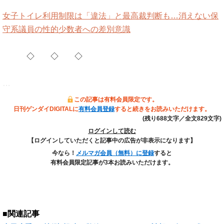
女子トイレ利用制限は「違法」と最高裁判断も…消えない保
守系議員の性的少数者への差別意識
◇ ◇ ◇
…
この記事は有料会員限定です。
日刊ゲンダイDIGITALに
有料会員登録
すると続きをお読みいただけます。
(残り688文字／全文829文字)
ログインして読む
【ログインしていただくと記事中の広告が非表示になります】
今なら！
メルマガ会員（無料）に登録
すると
有料会員限定記事が3本お読みいただけます。
■関連記事