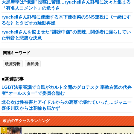
大黒摩季は“憶測”投稿に警鐘…ryuchellさん訃報に次々と集まる
「有名人コメント」の危うさ
ryuchellさん訃報に便乗する木下優樹菜のSNS連投に《一緒にす
るな》とタピオカ騒動再燃
ryuchellさんを悩ませた“誹謗中傷”の悪辣…関係者に漏らしてい
た弱音と悲痛な決意
関連キーワード
牧原秀樹
自民党
■関連記事
LGBT法案審議で自民がカルト全開のグロテスク 宗教右派の代弁
者“オールスター”で委員会臨む
北公次は性被害とアイドルからの凋落で壊れていった…ジャニー
喜多川氏からは花輪も届かず
政治のアクセスランキング
1