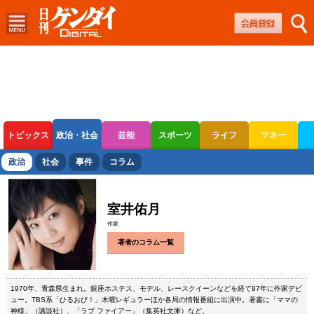
トピックス
政治・社会
芸能
スポーツ
ライフ
マネー
ボートレース
競輪
オートレース
政治
社会
事件
コラム
室井佑月
作家
著者のコラム一覧
1970年、青森県生まれ。銀座ホステス、モデル、レースクイーンなどを経て97年に作家デビ
ュー。TBS系「ひるおび！」木曜レギュラーほか各局の情報番組に出演中。著書に「ママの
神様」（講談社）、「ラブ ファイアー」（集英社文庫）など。