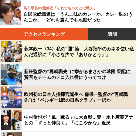
高市早苗vs適菜収「それでもバカとは戦え」
自民党総裁選は「うんこ味のカレーか、カレー味のう
んこか」 どれを選んでも地獄だった
アクセスランキング
週間
1
萩本欽一〈34〉私の“運”論 大谷翔平のカネを使い込
んだ通訳に「小さな声で『ありがとう』」
2
新庄監督の“再就職先”に挙がるまさかの球団 采配に
賛否もチームのテコ入れ役にうってつけ
3
欧州初の日本人指揮官誕生へ 森保一監督の“再就職
先”は「ベルギー1部の日系クラブ」一択か
4
中村倫也が「風、薫る」に大貢献…妻・水卜麻美アナ
との「ずっと仲良く」「にこやかな」近況
5