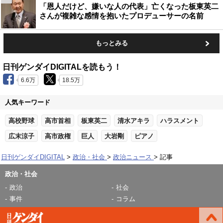
「恩人だけど、嫌いな人の代表」亡くなった板東英二
さんが複雑な感情を抱いたプロデューサーの名前
もっとみる
日刊ゲンダイDIGITALを読もう！
6.6万
18.5万
人気キーワード
高校野球
高市首相
板東英二
清水アキラ
ハラスメント
広末涼子
高市政権
巨人
大岩剛
ピアノ
日刊ゲンダイDIGITAL
政治・社会
政治ニュース
記事
政治・社会
政治
社会
事件
コラム