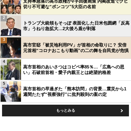
支持率急落の高市政権がV字回復画策 内閣改造でクビ
切り不可避な“ポンコツ”5大臣の名前
2
トランプ大統領もそっぽ 表面化した日米包囲網「反高
市」うねり急拡大…2大後ろ盾が剥落
3
高市官邸「被災地利用PV」が首相の命取りに？ 安倍
元首相“コロナおこもり動画”の二の舞を自民党が危惧
4
高市首相のあいさつはコピペ率85％…「広島への思
い」石破前首相・愛子内親王とは絶望的格差
5
高市首相の早過ぎた「熊本訪問」の背景…震災から1
週間たたず“視察強行”に批判殺到の案の定
もっとみる