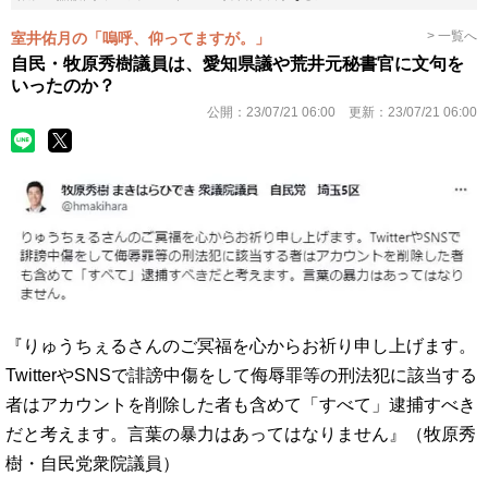
> 一覧へ
室井佑月の「嗚呼、仰ってますが。」
自民・牧原秀樹議員は、愛知県議や荒井元秘書官に文句を
いったのか？
公開：
23/07/21 06:00
更新：
23/07/21 06:00
『りゅうちぇるさんのご冥福を心からお祈り申し上げます。
TwitterやSNSで誹謗中傷をして侮辱罪等の刑法犯に該当する
者はアカウントを削除した者も含めて「すべて」逮捕すべき
だと考えます。言葉の暴力はあってはなりません』（牧原秀
樹・自民党衆院議員）