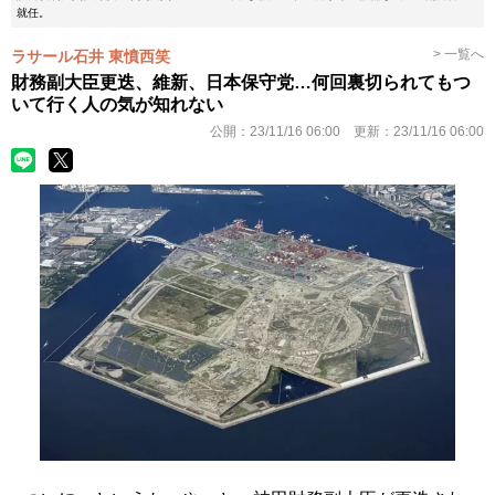
就任。
> 一覧へ
ラサール石井 東憤西笑
財務副大臣更迭、維新、日本保守党…何回裏切られてもつ
いて行く人の気が知れない
公開：
23/11/16 06:00
更新：
23/11/16 06:00