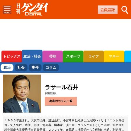
トピックス
政治・社会
芸能
スポーツ
ライフ
マネー
ボートレース
競輪
オートレース
政治
社会
事件
コラム
ラサール石井
参議院議員
著者のコラム一覧
１９５５年生まれ。大阪市出身。渡辺正行、小宮孝泰と結成したお笑いトリオ「コント赤信
号」で人気に。声優、俳優、司会者、脚本家、演出家、コラムニストとして活躍。第２３回
読売演劇大賞優秀演出家賞受賞。２０２５年、参院選に社民党から立候補し当選。副党首に