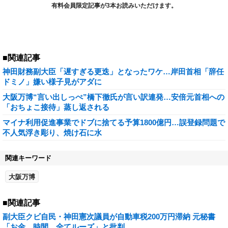
有料会員限定記事が3本お読みいただけます。
■関連記事
神田財務副大臣「遅すぎる更迭」となったワケ…岸田首相「辞任
ドミノ」嫌い様子見がアダに
大阪万博“言い出しっぺ”橋下徹氏が言い訳連発…安倍元首相への
「おちょこ接待」蒸し返される
マイナ利用促進事業でドブに捨てる予算1800億円…誤登録問題で
不人気浮き彫り、焼け石に水
関連キーワード
大阪万博
■関連記事
副大臣クビ自民・神田憲次議員が自動車税200万円滞納 元秘書
「お金、時間、全てルーズ」と批判