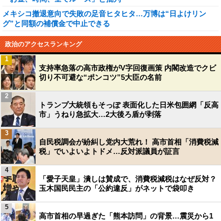
メキシコ撤退意向で失敗の足音ヒタヒタ…万博は“日よけリン
グ”と同額の補償金で中止できる
政治のアクセスランキング
1
支持率急落の高市政権がV字回復画策 内閣改造でクビ
切り不可避な“ポンコツ”5大臣の名前
2
トランプ大統領もそっぽ 表面化した日米包囲網「反高
市」うねり急拡大…2大後ろ盾が剥落
3
自民税調会が紛糾し党内大荒れ！ 高市首相「消費税減
税」でいよいよトドメ…反対派議員が証言
4
「愛子天皇」潰しは賛成で、消費税減税はなぜ反対？
玉木国民民主の「公約違反」がネットで袋叩き
5
高市首相の早過ぎた「熊本訪問」の背景…震災から1