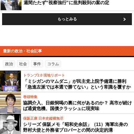
週間たたず“視察強行”に批判殺到の案の定
もっとみる
最新の政治・社会記事
政治
社会
事件
コラム
トランプ2.0 現地リポート
「ミシガンのマムダニ」が民主党上院予備選に勝利
「急進左派では本選で勝てない」という常識を覆すか
巻頭特集
協調介入、日銀恫喝の裏に何があるのか？ 高市が続け
ば通貨危機、国債クラッシュに現実味
保阪正康 日本史縦横無尽
シリーズ 保阪メモ「昭和史余話」（11）海軍出身の
野村大使と外務省プロパーとの間の決定的溝