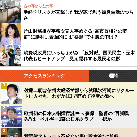
右の耳から左の耳
地経学リスクが直撃した我が家で思う被災生活のつら
さ
片山財務相が事務次官人事めぐる“高市首相との暗
闘”に勝利…表面的には“従順”でも腹の中は？
消費税政局にいっちょがみ 「反対派」国民民主・玉木
代表もヒートアップ…見え隠れする最長老の影
アクセスランキング
週間
1
佐藤二朗は信州大経済学部から就職氷河期にリクルー
トに入社も、わずか1日で辞めて役者の道へ
2
欧州初の日本人指揮官誕生へ 森保一監督の“再就職
先”は「ベルギー1部の日系クラブ」一択か
3
菅野智之トレード不成立の裏に致命的な“前科”…ここ