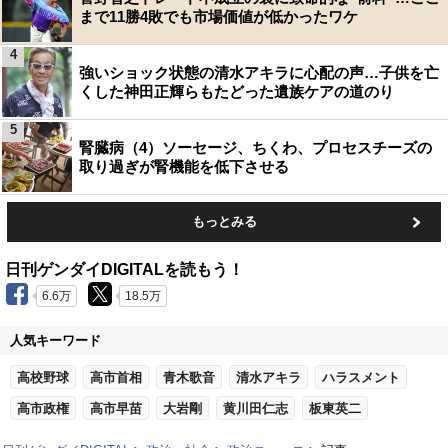
まで11勝4敗でも市場価値が低かったワケ
4
強いショック状態の清水アキラに心配の声…子供を亡
くした神田正輝らもたどった遺族ケアの道のり
5
腎臓病（4）ソーセージ、ちくわ、プロセスチーズの
取り過ぎが腎機能を低下させる
もっとみる
日刊ゲンダイDIGITALを読もう！
6.6万
18.5万
人気キーワード
高校野球
高市首相
青木歌音
清水アキラ
ハラスメント
高市政権
高市早苗
大岩剛
黄川田仁志
板東英二