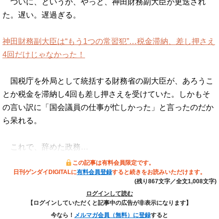
ついに、というか、やっと、神田財務副大臣が更迭され
た。遅い。遅過ぎる。
神田財務副大臣は“もう1つの常習犯”…税金滞納、差し押さえ
4回だけじゃなかった！
国税庁を外局として統括する財務省の副大臣が、あろうこ
とか税金を滞納し4回も差し押さえを受けていた。しかもそ
の言い訳に「国会議員の仕事が忙しかった」と言ったのだか
ら呆れる。
これで、辞めた政務…
この記事は有料会員限定です。
日刊ゲンダイDIGITALに
有料会員登録
すると続きをお読みいただけます。
(残り867文字／全文1,008文字)
ログインして読む
【ログインしていただくと記事中の広告が非表示になります】
今なら！
メルマガ会員（無料）に登録
すると