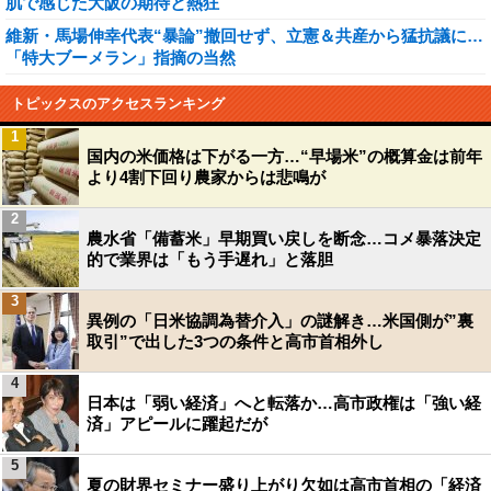
肌で感じた大阪の期待と熱狂
維新・馬場伸幸代表“暴論”撤回せず、立憲＆共産から猛抗議に…
「特大ブーメラン」指摘の当然
トピックスのアクセスランキング
1
国内の米価格は下がる一方…“早場米”の概算金は前年
より4割下回り農家からは悲鳴が
2
農水省「備蓄米」早期買い戻しを断念…コメ暴落決定
的で業界は「もう手遅れ」と落胆
3
異例の「日米協調為替介入」の謎解き…米国側が”裏
取引”で出した3つの条件と高市首相外し
4
日本は「弱い経済」へと転落か…高市政権は「強い経
済」アピールに躍起だが
5
夏の財界セミナー盛り上がり欠如は高市首相の「経済