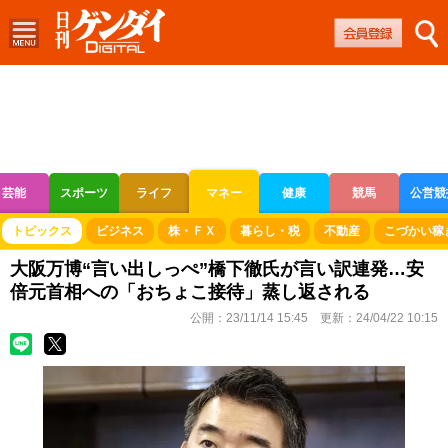
芸能
スポーツ
ライフ
マネー
健康
競馬
公営競
ボートレース
競輪
オートレース
トピックス
ビジネス
株・ＦＸ
暮らし・税
不動産
こづかい稼
大阪万博“言い出しっぺ”橋下徹氏が言い訳連発…安
倍元首相への「おちょこ接待」蒸し返される
公開：
23/11/14 15:45
更新：
24/04/22 10:15