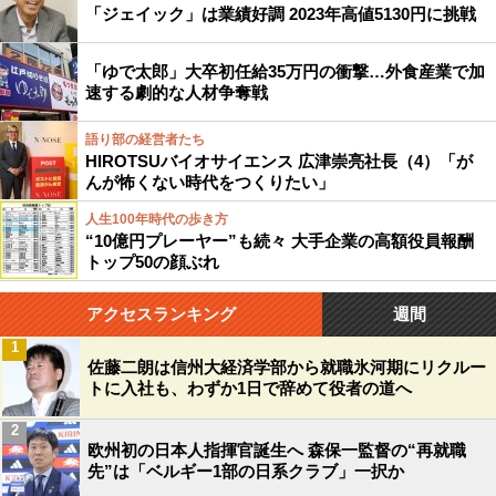
「ジェイック」は業績好調 2023年高値5130円に挑戦
「ゆで太郎」大卒初任給35万円の衝撃…外食産業で加
速する劇的な人材争奪戦
語り部の経営者たち
HIROTSUバイオサイエンス 広津崇亮社長（4）「が
んが怖くない時代をつくりたい」
人生100年時代の歩き方
“10億円プレーヤー”も続々 大手企業の高額役員報酬
トップ50の顔ぶれ
アクセスランキング
週間
1
佐藤二朗は信州大経済学部から就職氷河期にリクルー
トに入社も、わずか1日で辞めて役者の道へ
2
欧州初の日本人指揮官誕生へ 森保一監督の“再就職
先”は「ベルギー1部の日系クラブ」一択か