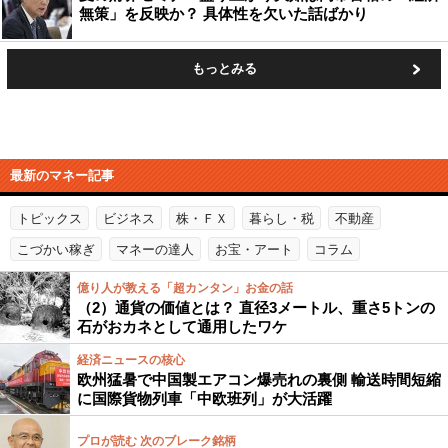
無策」を反映か？ 具体性を欠いた話ばかり
もっとみる
最新のマネー記事
トピックス
ビジネス
株・ＦＸ
暮らし・税
不動産
こづかい稼ぎ
マネーの達人
お宝・アート
コラム
億り人が教える「超カンタン」お金の話
（2）通貨の価値とは？ 直径3メートル、重さ5トンの
石がおカネとして通用したワケ
経済ニュースの核心
欧州猛暑で中国製エアコン爆売れの裏側 輸送時間短縮
に国際貨物列車「中欧班列」が大活躍
プロが読む 次のブレーク銘柄