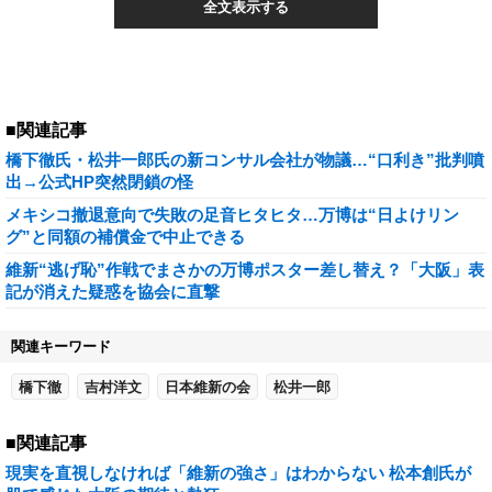
全文表示する
■関連記事
橋下徹氏・松井一郎氏の新コンサル会社が物議…“口利き”批判噴
出→公式HP突然閉鎖の怪
メキシコ撤退意向で失敗の足音ヒタヒタ…万博は“日よけリン
グ”と同額の補償金で中止できる
維新“逃げ恥”作戦でまさかの万博ポスター差し替え？「大阪」表
記が消えた疑惑を協会に直撃
関連キーワード
橋下徹
吉村洋文
日本維新の会
松井一郎
■関連記事
現実を直視しなければ「維新の強さ」はわからない 松本創氏が