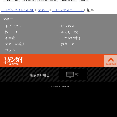
日刊ゲンダイDIGITAL
マネー
トピックスニュース
記事
マネー
トピックス
ビジネス
株・ＦＸ
暮らし・税
不動産
こづかい稼ぎ
マネーの達人
お宝・アート
コラム
表示切り替え
（C）Nikkan Gendai