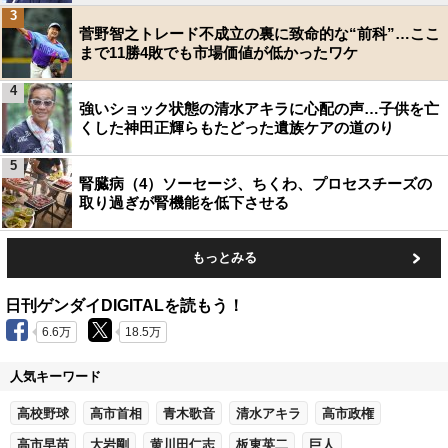
3
菅野智之トレード不成立の裏に致命的な“前科”…ここ
まで11勝4敗でも市場価値が低かったワケ
4
強いショック状態の清水アキラに心配の声…子供を亡
くした神田正輝らもたどった遺族ケアの道のり
5
腎臓病（4）ソーセージ、ちくわ、プロセスチーズの
取り過ぎが腎機能を低下させる
もっとみる
日刊ゲンダイDIGITALを読もう！
6.6万
18.5万
人気キーワード
高校野球
高市首相
青木歌音
清水アキラ
高市政権
高市早苗
大岩剛
黄川田仁志
板東英二
巨人