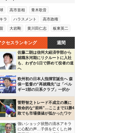
球
高市首相
青木歌音
キラ
ハラスメント
高市政権
苗
大岩剛
黄川田仁志
板東英二
アクセスランキング
週間
佐藤二朗は信州大経済学部から
就職氷河期にリクルートに入社
も、わずか1日で辞めて役者の道
へ
欧州初の日本人指揮官誕生へ 森
保一監督の“再就職先”は「ベル
ギー1部の日系クラブ」一択か
菅野智之トレード不成立の裏に
致命的な“前科”…ここまで11勝4
敗でも市場価値が低かったワケ
強いショック状態の清水アキラ
に心配の声…子供を亡くした神