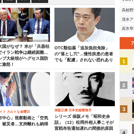
高校野
清水ア
高市早
大国がなぜ？ 米が「兵器枯
OTC類似薬「追加負担免除」
でイラン戦争は継続困難…
の“落とし穴”…慢性疾患の患者
ンプ大統領がヘグセス国防
でも「配慮」されない恐れあり
1
に激怒！
2
3
保阪正康 日本史縦横無尽
イト カルトな金曜日
シリーズ 保阪メモ「昭和史余
市中心」視察動画と「空気
話」（12）松岡外相人事こそが
」被災者…支持離れも納得
宣戦布告通知遅れの間接的原因
4