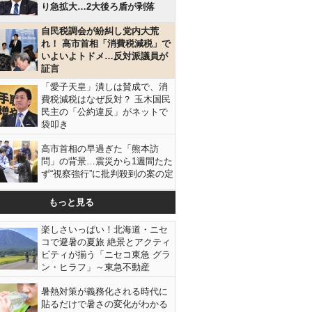
り急拡大…2大後ろ盾が剥落
自民税調会が紛糾し党内大荒
れ！ 高市首相「消費税減税」で
いよいよトドメ…反対派議員が
証言
「愛子天皇」潰しは賛成で、消
費税減税はなぜ反対？ 玉木国民
民主の「公約違反」がネットで
袋叩き
高市首相の早過ぎた「熊本訪
問」の背景…震災から1週間たた
ず“視察強行”に批判殺到の案の定
もっと見る
楽しさいっぱい！北海道・ニセ
コで避暑の夏旅 絶景とアクティ
ビティが揃う「ニセコ東急 グラ
ン・ヒラフ」～東急不動産
暑熱対策が義務化される時代に
貼るだけで暑さの変化がわかる