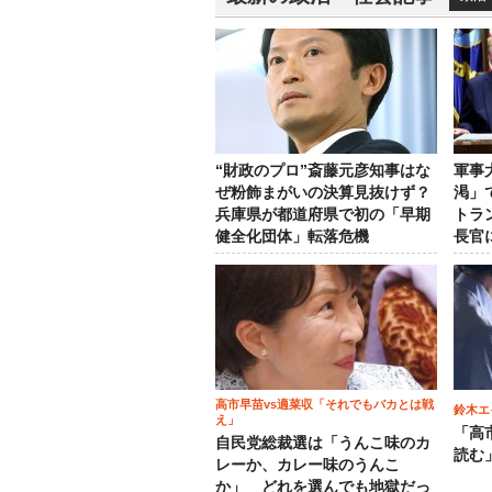
“財政のプロ”斎藤元彦知事はな
軍事
ぜ粉飾まがいの決算見抜けず？
渇」
兵庫県が都道府県で初の「早期
トラ
健全化団体」転落危機
長官
高市早苗vs適菜収「それでもバカとは戦
鈴木エ
え」
「高
自民党総裁選は「うんこ味のカ
読む
レーか、カレー味のうんこ
か」 どれを選んでも地獄だっ