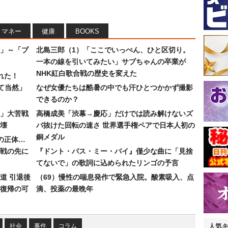
マネー
健康
BOOKS
」～「ブ
北島三郎（1）「ここでいっぺん、ひと区切り。
一本の線を引いてみたい」サブちゃんの卒業が
NHK紅白歌合戦の歴史を変えた
れた！
て当然」
なぜ女優たちは酷暑の中でも汗ひとつかかず撮影
できるのか？
30」大苦戦
高橋成美「渋幕→慶応」だけでは読み解けないズ
壊
バ抜けた回転の速さ 世界選手権ペアで日本人初の
銅メダル
”の正体…
合戦の先に
『ドント・パス・ミー・バイ』僅少な曲に「見捨
てないで」の歌詞に込められたリンゴの予言
道 引退後
（69）慢性の喘息発作で緊急入院。酸素吸入、点
復帰の可
滴、投薬の最晩年
社会
事件
コラム
人気