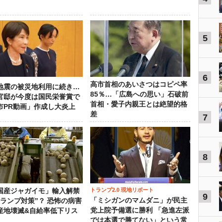
5
6
高市首相のあいさつはコピペ率
地震の被災地利用に続き…
85％…「広島への思い」石破前
官邸が今度は国民栄誉賞で
首相・愛子内親王とは絶望的格
市PR動画」作成し大炎上
差
7
8
トランプ2.0 現地リポート
国産ジャガイモ」輸入解禁
9
「ミシガンのマムダニ」が民主
トランプ対策”？ 恐怖の病害
党上院予備選に勝利 「急進左派
産地壊滅&自給率低下リス
では本選で勝てない」という常