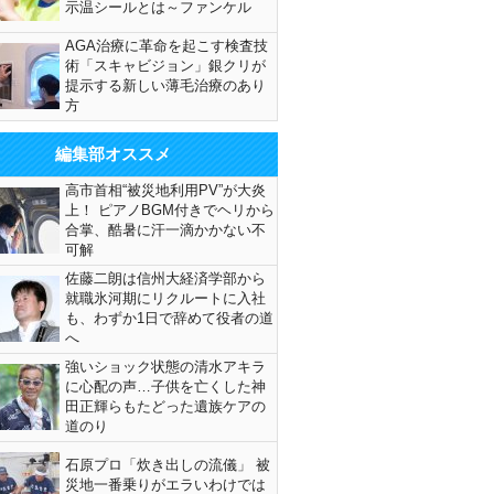
示温シールとは～ファンケル
AGA治療に革命を起こす検査技
術「スキャビジョン」銀クリが
提示する新しい薄毛治療のあり
方
編集部オススメ
高市首相“被災地利用PV”が大炎
上！ ピアノBGM付きでヘリから
合掌、酷暑に汗一滴かかない不
可解
佐藤二朗は信州大経済学部から
就職氷河期にリクルートに入社
も、わずか1日で辞めて役者の道
へ
強いショック状態の清水アキラ
に心配の声…子供を亡くした神
田正輝らもたどった遺族ケアの
道のり
石原プロ「炊き出しの流儀」 被
災地一番乗りがエラいわけでは