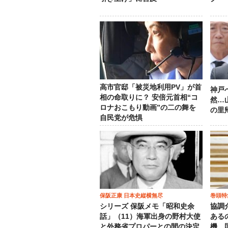
高市官邸「被災地利用PV」が首
神戸
相の命取りに？ 安倍元首相“コ
然…
ロナおこもり動画”の二の舞を
の里
自民党が危惧
保阪正康 日本史縦横無尽
巻頭特
シリーズ 保阪メモ「昭和史余
協調
話」（11）海軍出身の野村大使
ある
と外務省プロパーとの間の決定
機、