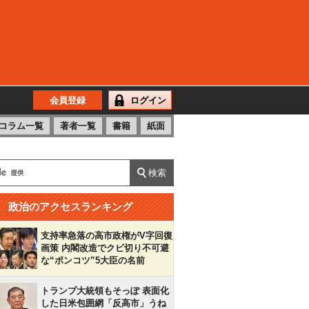
会員登録
ログイン
コラム一覧
著者一覧
書籍
紙面
政治のアクセスランキング
支持率急落の高市政権がV字回復
画策 内閣改造でクビ切り不可避
な“ポンコツ”5大臣の名前
トランプ大統領もそっぽ 表面化
した日米包囲網「反高市」うね