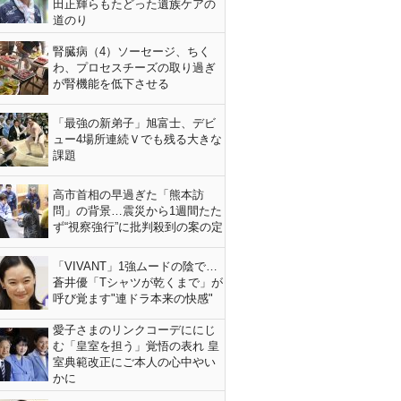
田正輝らもたどった遺族ケアの
道のり
腎臓病（4）ソーセージ、ちく
わ、プロセスチーズの取り過ぎ
が腎機能を低下させる
「最強の新弟子」旭富士、デビ
ュー4場所連続Ｖでも残る大きな
課題
高市首相の早過ぎた「熊本訪
問」の背景…震災から1週間たた
ず“視察強行”に批判殺到の案の定
「VIVANT」1強ムードの陰で…
蒼井優「Tシャツが乾くまで」が
呼び覚ます"連ドラ本来の快感"
愛子さまのリンクコーデににじ
む「皇室を担う」覚悟の表れ 皇
室典範改正にご本人の心中やい
かに