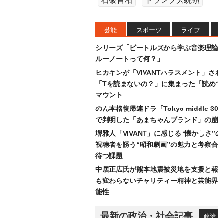
石破首相
トランプ大統領
芸能
スポーツ
ライフ
シリーズ「ビートルズから学ぶ音楽理論
ルーノートって何？」
ヒカキンが「VIVANTハラスメント」さ
「Tを読まないの？」に集まった「読め
マウント
のん本格復帰連ドラ「Tokyo middle 
で判明した「あまちゃんブランド」の崩
堺雅人「VIVANT」に感じる“懐かしさ
視聴者を誘う“昭和劇画”の魅力と考察
待つ課題
中居正広氏が熊本地震被災地を支援と報
も変わらないチャリティー精神と芸能界
能性
最新の政治・社会記事
政治