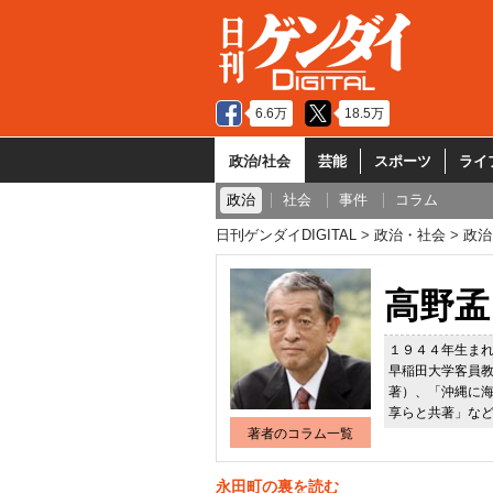
6.6万
18.5万
政治/社会
芸能
スポーツ
ライ
政治
社会
事件
コラム
日刊ゲンダイDIGITAL
政治・社会
政治
高野孟
１９４４年生ま
早稲田大学客員
著）、「沖縄に
享らと共著」な
著者のコラム一覧
永田町の裏を読む