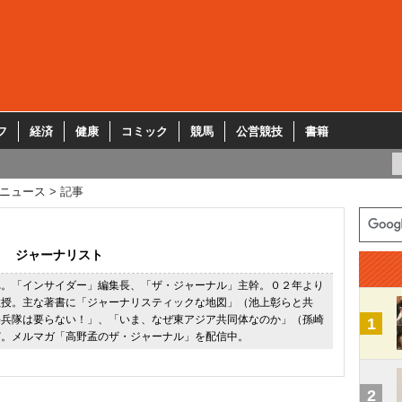
フ
経済
健康
コミック
競馬
公営競技
書籍
ニュース
記事
ジャーナリスト
れ。「インサイダー」編集長、「ザ・ジャーナル」主幹。０２年より
教授。主な著書に「ジャーナリスティックな地図」（池上彰らと共
海兵隊は要らない！」、「いま、なぜ東アジア共同体なのか」（孫崎
1
ど。メルマガ「高野孟のザ・ジャーナル」を配信中。
2