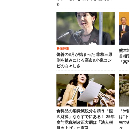
た
巻頭特集
熊本
偽善の8月が始まった 非核三原
首相
則を踏みにじる高市&小泉コン
「高
ビの白々しさ
食料品の消費減税分を賄う「恒
「米
久財源」ならすでにある！ 25年
は“
度与党税制改正大綱は「法人税
虫で
引き上げ」に言及
ク