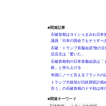
■関連記事
石破首相はヨイショまみれ日米首
議員「日本の国会でもそうすべ
石破・トランプ首脳会談“陰の立
店店主は「驚いた」
石破首相初の日米首脳会談は「
枚」と持ち上げる
米国にノーと言えるフランスの
トランプ大統領が日鉄買収計画
言う」の石破首相のドヤ顔は何
■関連キーワード