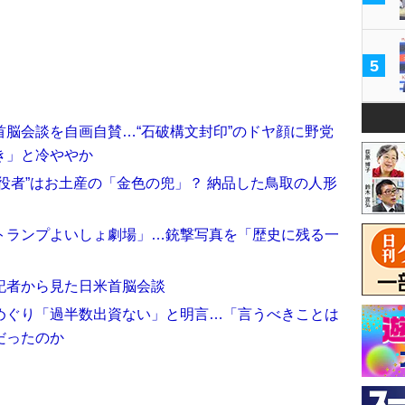
5
脳会談を自画自賛…“石破構文封印”のドヤ顔に野党
き」と冷ややか
役者”はお土産の「金色の兜」？ 納品した鳥取の人形
トランプよいしょ劇場」…銃撃写真を「歴史に残る一
記者から見た日米首脳会談
めぐり「過半数出資ない」と明言…「言うべきことは
だったのか