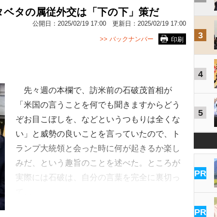
タベタの属従外交は「下の下」策だ
公開日：
2025/02/19 17:00
更新日：
2025/02/19 17:00
3
>> バックナンバー
印刷
4
先々週の本欄で、訪米前の石破茂首相が
「米国の言うことを何でも聞きますからどう
5
ぞお目こぼしを、などというつもりは全くな
い」と威勢の良いことを言っていたので、ト
ランプ大統領と会った時に何が起きるか楽し
みだ、という趣旨のことを述べた。ところが
PR
実際には石破は、自分の言葉を完全に裏切っ
て…
PR