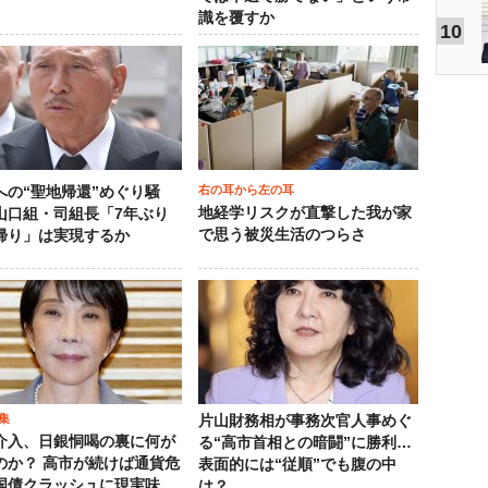
識を覆すか
10
右の耳から左の耳
への“聖地帰還”めぐり騒
地経学リスクが直撃した我が家
山口組・司組長「7年ぶり
で思う被災生活のつらさ
帰り」は実現するか
集
片山財務相が事務次官人事めぐ
介入、日銀恫喝の裏に何が
る“高市首相との暗闘”に勝利…
のか？ 高市が続けば通貨危
表面的には“従順”でも腹の中
国債クラッシュに現実味
は？